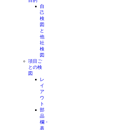
目的
自
己
検
図
と
他
社
検
図
項目ご
との検
図
レ
イ
ア
ウ
ト
部
品
欄・
表