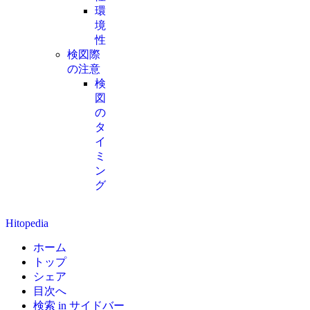
環
境
性
検図際
の注意
検
図
の
タ
イ
ミ
ン
グ
Hitopedia
ホーム
トップ
シェア
目次へ
検索 in サイドバー