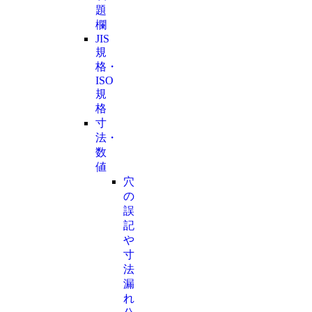
題
欄
JIS
規
格・
ISO
規
格
寸
法・
数
値
穴
の
誤
記
や
寸
法
漏
れ