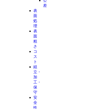
公
差
表
面
処
理
表
面
粗
さ
コ
ス
ト
組
立・
加
工・
保
守
安
全
性