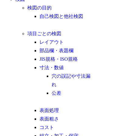
検図の目的
自己検図と他社検図
項目ごとの検図
レイアウト
部品欄・表題欄
JIS規格・ISO規格
寸法・数値
穴の誤記や寸法漏
れ
公差
表面処理
表面粗さ
コスト
組立・加工・保守