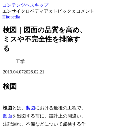
コンテンツへスキップ
エンサイクロペディア x トピック x コメント
Hitopedia
検図｜図面の品質を高め、
ミスや不完全性を排除す
る
工学
2019.04.07
2026.02.21
検図
検図
とは、
製図
における最後の工程で、
図面
を出図する前に、設計上の間違い、
注記漏れ、不備などについて点検する作