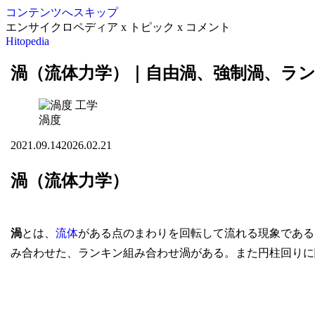
コンテンツへスキップ
エンサイクロペディア x トピック x コメント
Hitopedia
渦（流体力学）｜自由渦、強制渦、ラ
工学
渦度
2021.09.14
2026.02.21
渦（流体力学）
渦
とは、
流体
がある点のまわりを回転して流れる現象である
み合わせた、ランキン組み合わせ渦がある。また円柱回りに