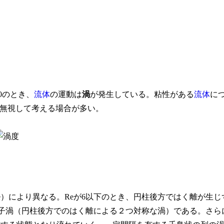
0のとき、
流体
の運動は
渦
が発生している。粘性がある
流体
に
無視して考える場合が多い。
e）により異なる。Reが6以下のとき、円柱後方ではく離が生じ
、双子渦（円柱後方でのはく離による２つ対称な渦）である。さら