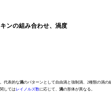
ンキンの組み合わせ、渦度
。代表的な
渦
のパターンとして自由渦と強制渦、2種類の渦の
関しては
レイノルズ数
に応じて、
渦
の形体が異なる。