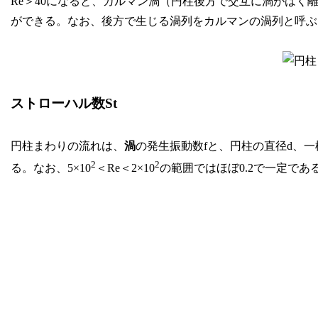
Re＞40になると、カルマン渦（円柱後方で交互に渦がはく
ができる。なお、後方で生じる渦列をカルマンの渦列と呼ぶ
ストローハル数St
円柱まわりの流れは、
渦
の発生振動数fと、円柱の直径d、
2
2
る。なお、5×10
＜Re＜2×10
の範囲ではほぼ0.2で一定であ