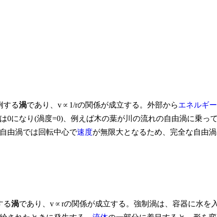
例する
渦
であり、v∝1/rの関係が成立する。外部から
エネルギー
は0になり(渦度=0)、例えば木の葉が川の流れの自由渦に乗っ
自由渦では回転中心で
速度
が無限大となるため、完全な自由渦
する
渦
であり、v∝rの関係が成立する。強制渦は、容器に水を