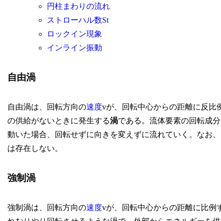
円柱まわりの流れ
ストローハル数St
ロックイン現象
インライン振動
自由渦
自由渦は、回転方向の
速度
vが、回転中心からの距離に反比
の供給がないときに発生する
渦
である。流体要素の回転成分
動いた場合、回転せずに向きを変えずに流れていく。なお、
は存在しない。
強制渦
強制渦は、回転方向の
速度
vが、回転中心からの距離に比例