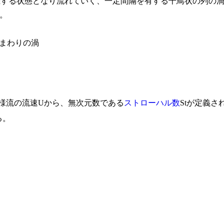
離する状態となり流れていく、一定間隔を有する千鳥状の列の
。
一様流の流速Uから、無次元数である
ストローハル数
Stが定義さ
る。