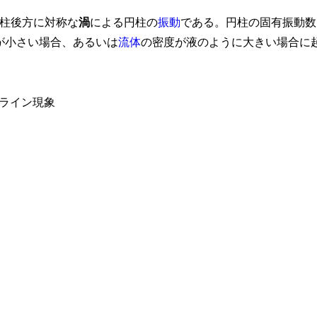
柱後方に対称な
渦
による円柱の
振動
である。円柱の固有振動数
が小さい場合、あるいは
流体
の密度が液のように大きい場合に