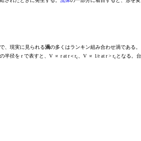
給されたときに発生する。
流体
の一部分に着目すると、形を変
で、現実に見られる
渦
の多くはランキン組み合わせ渦である。
r で表すと、V ∝ r at r＜r
、V ∝ 1/r at r > r
となる。
c
c