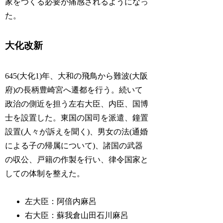
家をつくる必要が痛感されるようになっ
た。
大化改新
645(大化1)年、大和の飛鳥から難波(大阪
府)の長柄豊崎宮へ遷都を行う。続いて
政治の側近を担う左右大臣、内臣、国博
士を設置した。東国の国司を派遣、鐘置
設置(人々が訴えを聞く)、男女の法(通婚
による子の帰属について)、諸国の武器
の収公、戸籍の作製を行い、律令国家と
しての体制を整えた。
左大臣：阿倍内麻呂
右大臣：蘇我倉山田石川麻呂