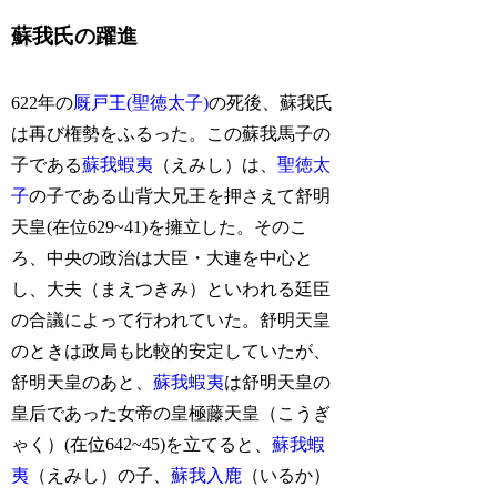
蘇我氏の躍進
622年の
厩戸王(聖徳太子)
の死後、蘇我氏
は再び権勢をふるった。この蘇我馬子の
子である
蘇我蝦夷
（えみし）は、
聖徳太
子
の子である山背大兄王を押さえて舒明
天皇(在位629~41)を擁立した。そのこ
ろ、中央の政治は大臣・大連を中心と
し、大夫（まえつきみ）といわれる廷臣
の合議によって行われていた。舒明天皇
のときは政局も比較的安定していたが、
舒明天皇のあと、
蘇我蝦夷
は舒明天皇の
皇后であった女帝の皇極藤天皇（こうぎ
ゃく）(在位642~45)を立てると、
蘇我蝦
夷
（えみし）の子、
蘇我入鹿
（いるか）