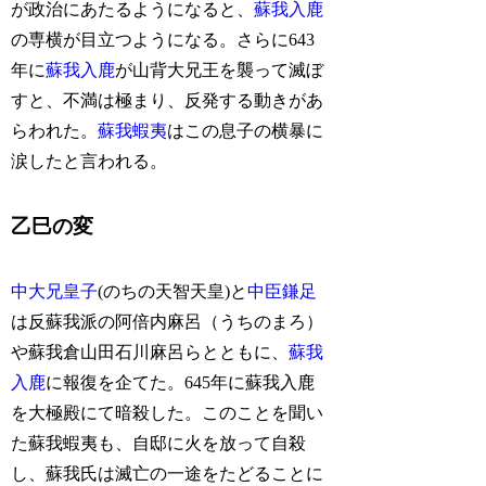
が政治にあたるようになると、
蘇我入鹿
の専横が目立つようになる。さらに643
年に
蘇我入鹿
が山背大兄王を襲って滅ぼ
すと、不満は極まり、反発する動きがあ
らわれた。
蘇我蝦夷
はこの息子の横暴に
涙したと言われる。
乙巳の変
中大兄皇子
(のちの天智天皇)と
中臣鎌足
は反蘇我派の阿倍内麻呂（うちのまろ）
や蘇我倉山田石川麻呂らとともに、
蘇我
入鹿
に報復を企てた。645年に蘇我入鹿
を大極殿にて暗殺した。このことを聞い
た蘇我蝦夷も、自邸に火を放って自殺
し、蘇我氏は滅亡の一途をたどることに