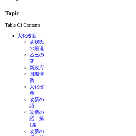
Topic
Table Of Contents
大化改新
蘇我氏
の躍進
乙巳の
変
新政府
国際情
勢
大化改
新
改新の
詔
改新の
詔 第
1条
改新の