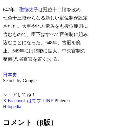
647年、
聖徳太子
は冠位十二階を改め、
七色十三階からなる新しい冠位制が設定
された。大臣や地方豪族をも授位範囲に
含むもので、臣下はすべて官僚制に組み
込むことになった。648年、古冠を廃
止、649年には19階に拡大、中央官制の
整備(八省百官を置く)する。
日本史
Search by Google
シェアしてね！
X
Facebook
はてブ
LINE
Pinterest
Hitopedia
コメント（β版）