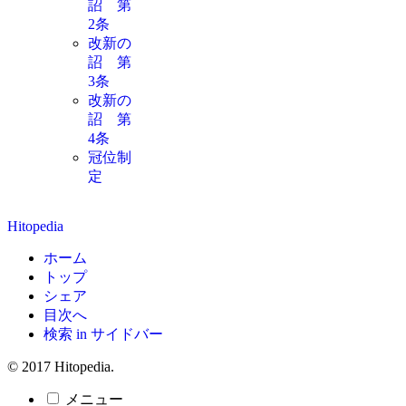
詔 第
2条
改新の
詔 第
3条
改新の
詔 第
4条
冠位制
定
Hitopedia
ホーム
トップ
シェア
目次へ
検索 in サイドバー
© 2017 Hitopedia.
メニュー