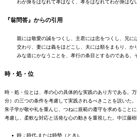
わが身をはなれて孝はなく、孝をはなれてわが身はな
『翁問答』からの引用
親には敬愛の誠をつくし、主君には忠をつくし、兄に
交わり、妻には義をほどこし、夫には順をまもり、か
みな道にかなうことを、孝行の条目とするのである。
時・処・位
時・処・位とは、孝の心の具体的な実践のあり方である。万
分）の三つの条件を考慮して実践されるべきことを説いた。
朱子学が敬や礼を重んじ、つねに規範の遵守を求めることに
考慮し、柔軟な対応と活発な心の動きを重視した。中江藤樹
時：時代.または時勢（とき)。