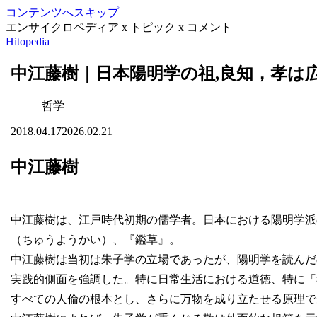
コンテンツへスキップ
エンサイクロペディア x トピック x コメント
Hitopedia
中江藤樹｜日本陽明学の祖,良知，孝は
哲学
2018.04.17
2026.02.21
中江藤樹
中江藤樹は、江戸時代初期の儒学者。日本における陽明学派
（ちゅうようかい）、『鑑草』。
中江藤樹は当初は朱子学の立場であったが、陽明学を読んだ
実践的側面を強調した。特に日常生活における道徳、特に「
すべての人倫の根本とし、さらに万物を成り立たせる原理で