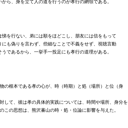
いから、身を立て人の道を行うのが孝行の網領である。
は悌を行ない、弟には順をほどこし、朋友には信をもって
りにも偽りを言わず、些細なことで不義をせず、視聴言動
そうであるから、一挙手一投足にも孝行の道理がある。
物の根本である孝の心が、時（時期）と処（場所）と位（身
対して、彼は孝の具体的実践については、時間や場所、身分を
のこの思想は、熊沢蕃山の時・処・位論に影響を与えた。