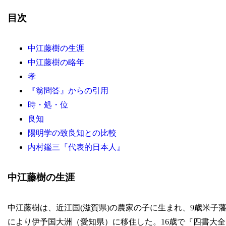
目次
中江藤樹の生涯
中江藤樹の略年
孝
『翁問答』からの引用
時・処・位
良知
陽明学の致良知との比較
内村鑑三『代表的日本人』
中江藤樹の生涯
中江藤樹は、近江国(滋賀県)の農家の子に生まれ、9歳米子
により伊予国大洲（愛知県）に移住した。16歳で『四書大全