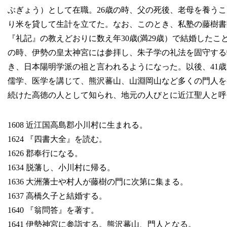
ぶぎょう）として在職。26歳の時、父の死後、老母を養う
り米を貸して生計を立てた。なお、このとき、私塾の藤樹書
『礼記』の教えどおりに数え年30歳(満29歳）で結婚した
の時、伊勢の皇太神宮には参拝し、朱子学の礼法を固守する
き、日本陽明学派の祖と言われるようになった。以後、41
儒学、医学を講じて、熊沢蕃山、山淵岡山など多くの門人を
続けた高徳の人として知られ、地元の人びとに近江聖人と呼
1608 近江国高島郡小川村に生まれる。
1624 『四書大全』を読む。
1626 郡奉行になる。
1634 脱藩し、小川村に帰る。
1636 大洲藩士や村人が藤樹の門に次第に集まる。
1637 高橋久子と結婚する。
1640 『翁問答』を著す。
1641 伊勢神宮に参詣する。熊沢蕃山、門人となる。