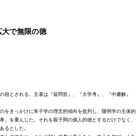
広大で無限の徳
の祖とされる。主著は『翁問答』、『大学考』、『中庸解』
のをきっかけに朱子学の理念的傾向を批判し、陽明学の主体的
孝」を重んじた。それを親子間の個人的徳とするだけでなく、
あるとした。