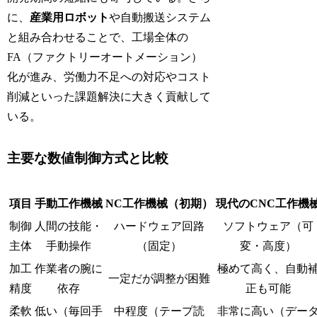
に、
産業用ロボット
や自動搬送システム
と組み合わせることで、工場全体の
FA（ファクトリーオートメーション）
化が進み、労働力不足への対応やコスト
削減といった課題解決に大きく貢献して
いる。
主要な数値制御方式と比較
項目
手動工作機械
NC工作機械（初期）
現代のCNC工作機
制御
人間の技能・
ハードウェア回路
ソフトウェア（可
主体
手動操作
（固定）
変・高度）
加工
作業者の腕に
極めて高く、自動
一定だが調整が困難
精度
依存
正も可能
柔軟
低い（毎回手
中程度（テープ読
非常に高い（デー