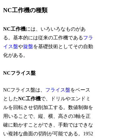
NC工作機の種類
NC工作機
には、いろいろなものがあ
る。基本的には従来の工作機である
フラ
イス盤
や
旋盤
を基礎技術としてその自動
化がある。
NCフライス盤
NCフライス盤は、
フライス盤
をベース
とした
NC工作機
で、ドリルやエンドミ
ルを回転させ切削加工する。数値制御を
用いることで、縦、横、高さの3軸を正
確に動かすことができ、手動ではできな
い複雑な曲面の切削が可能である。1952