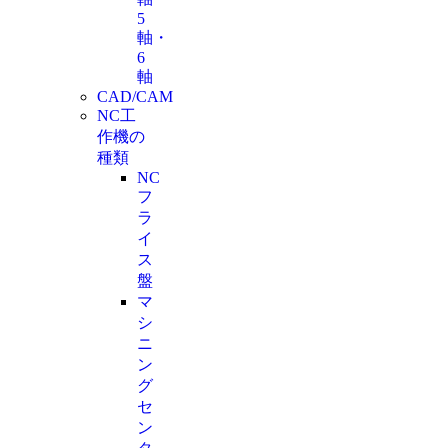
5
軸・
6
軸
CAD/CAM
NC工
作機の
種類
NC
フ
ラ
イ
ス
盤
マ
シ
ニ
ン
グ
セ
ン