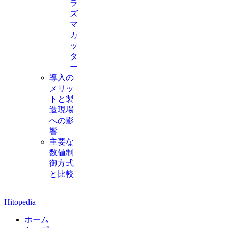
ラ
ズ
マ
カ
ッ
タ
ー
導入の
メリッ
トと製
造現場
への影
響
主要な
数値制
御方式
と比較
Hitopedia
ホーム