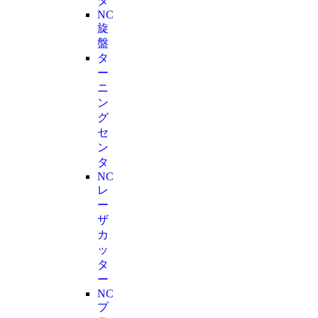
タ
NC
旋
盤
タ
ー
ニ
ン
グ
セ
ン
タ
NC
レ
ー
ザ
カ
ッ
タ
ー
NC
プ