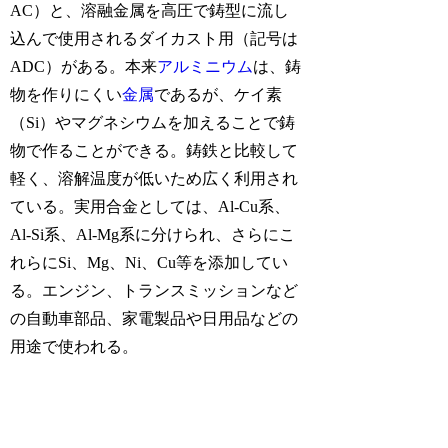
AC）と、溶融金属を高圧で鋳型に流し
込んで使用されるダイカスト用（記号は
ADC）がある。本来
アルミニウム
は、鋳
物を作りにくい
金属
であるが、ケイ素
（Si）やマグネシウムを加えることで鋳
物で作ることができる。鋳鉄と比較して
軽く、溶解温度が低いため広く利用され
ている。実用合金としては、Al-Cu系、
Al-Si系、Al-Mg系に分けられ、さらにこ
れらにSi、Mg、Ni、Cu等を添加してい
る。エンジン、トランスミッションなど
の自動車部品、家電製品や日用品などの
用途で使われる。