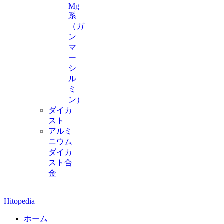
Mg
系
（ガ
ン
マ
ー
シ
ル
ミ
ン）
ダイカ
スト
アルミ
ニウム
ダイカ
スト合
金
Hitopedia
ホーム