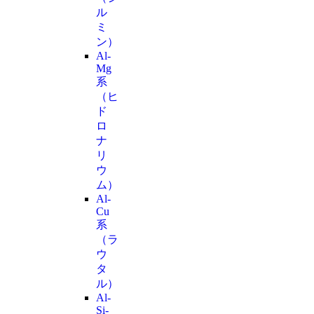
ル
ミ
ン）
Al-
Mg
系
（ヒ
ド
ロ
ナ
リ
ウ
ム）
Al-
Cu
系
（ラ
ウ
タ
ル）
Al-
Si-