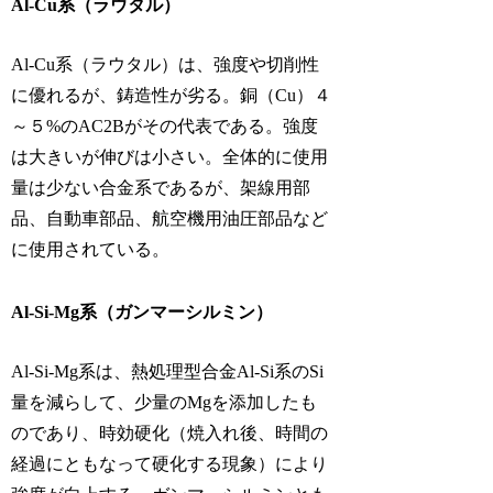
Al-Cu系（ラウタル）
Al-Cu系（ラウタル）は、強度や切削性
に優れるが、鋳造性が劣る。銅（Cu）４
～５%のAC2Bがその代表である。強度
は大きいが伸びは小さい。全体的に使用
量は少ない合金系であるが、架線用部
品、自動車部品、航空機用油圧部品など
に使用されている。
Al-Si-Mg系（ガンマーシルミン）
Al-Si-Mg系は、熱処理型合金Al-Si系のSi
量を減らして、少量のMgを添加したも
のであり、時効硬化（焼入れ後、時間の
経過にともなって硬化する現象）により