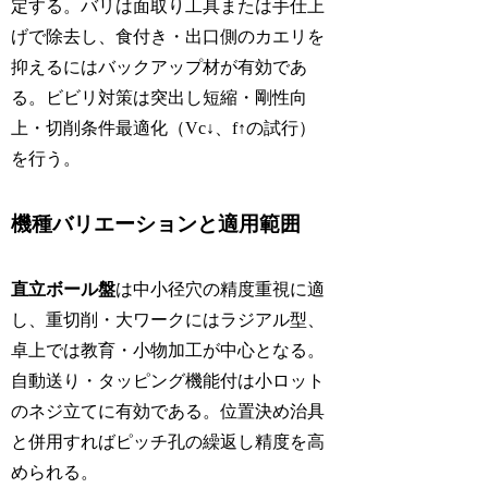
定する。バリは面取り工具または手仕上
げで除去し、食付き・出口側のカエリを
抑えるにはバックアップ材が有効であ
る。ビビリ対策は突出し短縮・剛性向
上・切削条件最適化（Vc↓、f↑の試行）
を行う。
機種バリエーションと適用範囲
直立ボール盤
は中小径穴の精度重視に適
し、重切削・大ワークにはラジアル型、
卓上では教育・小物加工が中心となる。
自動送り・タッピング機能付は小ロット
のネジ立てに有効である。位置決め治具
と併用すればピッチ孔の繰返し精度を高
められる。