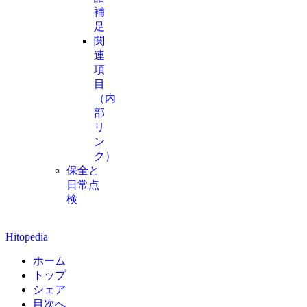
補
足
関
連
項
目
（内
部
リ
ン
ク）
保全と
日常点
検
Hitopedia
ホーム
トップ
シェア
目次へ