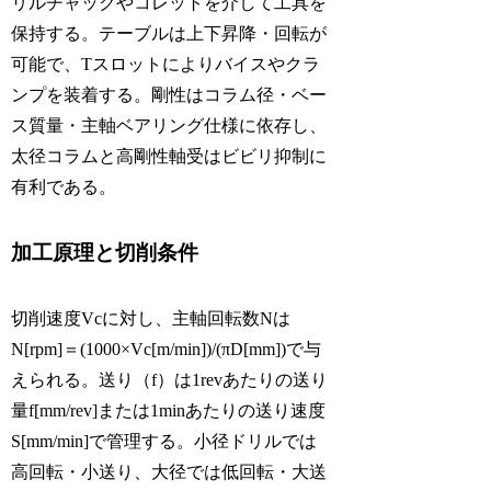
リルチャックやコレットを介して工具を
保持する。テーブルは上下昇降・回転が
可能で、Tスロットによりバイスやクラ
ンプを装着する。剛性はコラム径・ベー
ス質量・主軸ベアリング仕様に依存し、
太径コラムと高剛性軸受はビビリ抑制に
有利である。
加工原理と切削条件
切削速度Vcに対し、主軸回転数Nは
N[rpm]＝(1000×Vc[m/min])/(πD[mm])で与
えられる。送り（f）は1revあたりの送り
量f[mm/rev]または1minあたりの送り速度
S[mm/min]で管理する。小径ドリルでは
高回転・小送り、大径では低回転・大送