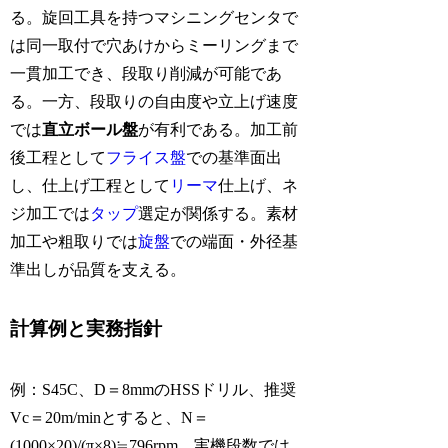
る。旋回工具を持つマシニングセンタで
は同一取付で穴あけからミーリングまで
一貫加工でき、段取り削減が可能であ
る。一方、段取りの自由度や立上げ速度
では
直立ボール盤
が有利である。加工前
後工程として
フライス盤
での基準面出
し、仕上げ工程として
リーマ
仕上げ、ネ
ジ加工では
タップ
選定が関係する。素材
加工や粗取りでは
旋盤
での端面・外径基
準出しが品質を支える。
計算例と実務指針
例：S45C、D＝8mmのHSSドリル、推奨
Vc＝20m/minとすると、N＝
(1000×20)/(π×8)≒796rpm、実機段数では