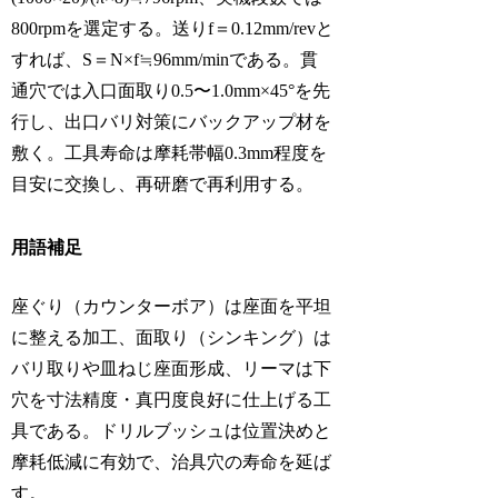
800rpmを選定する。送りf＝0.12mm/revと
すれば、S＝N×f≒96mm/minである。貫
通穴では入口面取り0.5〜1.0mm×45°を先
行し、出口バリ対策にバックアップ材を
敷く。工具寿命は摩耗帯幅0.3mm程度を
目安に交換し、再研磨で再利用する。
用語補足
座ぐり（カウンターボア）は座面を平坦
に整える加工、面取り（シンキング）は
バリ取りや皿ねじ座面形成、リーマは下
穴を寸法精度・真円度良好に仕上げる工
具である。ドリルブッシュは位置決めと
摩耗低減に有効で、治具穴の寿命を延ば
す。