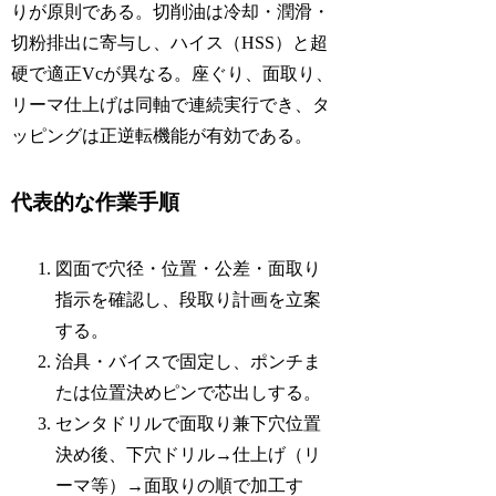
りが原則である。切削油は冷却・潤滑・
切粉排出に寄与し、ハイス（HSS）と超
硬で適正Vcが異なる。座ぐり、面取り、
リーマ仕上げは同軸で連続実行でき、タ
ッピングは正逆転機能が有効である。
代表的な作業手順
図面で穴径・位置・公差・面取り
指示を確認し、段取り計画を立案
する。
治具・バイスで固定し、ポンチま
たは位置決めピンで芯出しする。
センタドリルで面取り兼下穴位置
決め後、下穴ドリル→仕上げ（リ
ーマ等）→面取りの順で加工す