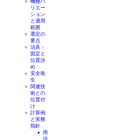
機種バ
リエー
ション
と適用
範囲
選定の
要点
治具・
固定と
位置決
め
安全衛
生
関連技
術との
位置付
け
計算例
と実務
指針
用
語