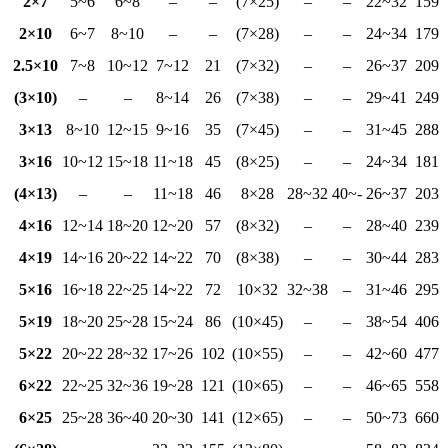
2×7
5~6
6~8
–
–
(7×25)
–
–
22~32
159
2×10
6~7
8~10
–
–
(7×28)
–
–
24~34
179
2.5×10
7~8
10~12
7~12
21
(7×32)
–
–
26~37
209
(3×10)
–
–
8~14
26
(7×38)
–
–
29~41
249
3×13
8~10
12~15
9~16
35
(7×45)
–
–
31~45
288
3×16
10~12
15~18
11~18
45
(8×25)
–
–
24~34
181
(4×13)
–
–
11~18
46
8×28
28~32
40~-
26~37
203
4×16
12~14
18~20
12~20
57
(8×32)
–
–
28~40
239
4×19
14~16
20~22
14~22
70
(8×38)
–
–
30~44
283
5×16
16~18
22~25
14~22
72
10×32
32~38
–
31~46
295
5×19
18~20
25~28
15~24
86
(10×45)
–
–
38~54
406
5×22
20~22
28~32
17~26
102
(10×55)
–
–
42~60
477
6×22
22~25
32~36
19~28
121
(10×65)
–
–
46~65
558
6×25
25~28
36~40
20~30
141
(12×65)
–
–
50~73
660