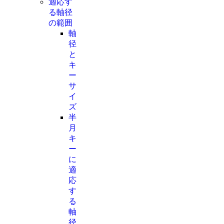
適応す
る軸径
の範囲
軸
径
と
キ
ー
サ
イ
ズ
半
月
キ
ー
に
適
応
す
る
軸
径