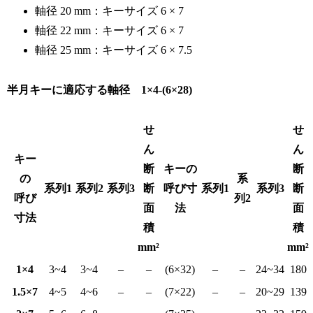
軸径 20 mm：キーサイズ 6 × 7
軸径 22 mm：キーサイズ 6 × 7
軸径 25 mm：キーサイズ 6 × 7.5
半月キーに適応する軸径 1×4-(6×28)
せ
せ
ん
ん
キー
断
キーの
断
の
系
系列1
系列2
系列3
断
呼び寸
系列1
系列3
断
呼び
列2
面
法
面
寸法
積
積
mm²
mm²
1×4
3~4
3~4
–
–
(6×32)
–
–
24~34
180
1.5×7
4~5
4~6
–
–
(7×22)
–
–
20~29
139