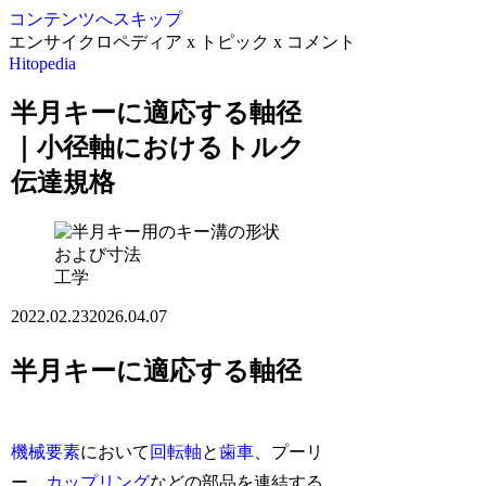
コンテンツへスキップ
エンサイクロペディア x トピック x コメント
Hitopedia
半月キーに適応する軸径
｜小径軸におけるトルク
伝達規格
工学
2022.02.23
2026.04.07
半月キーに適応する軸径
機械要素
において
回転軸
と
歯車
、プーリ
ー、
カップリング
などの部品を連結する