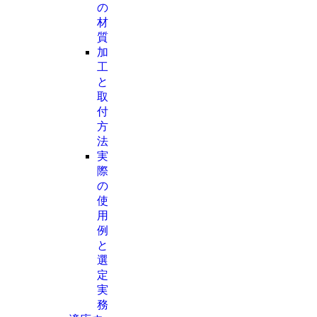
の
材
質
加
工
と
取
付
方
法
実
際
の
使
用
例
と
選
定
実
務