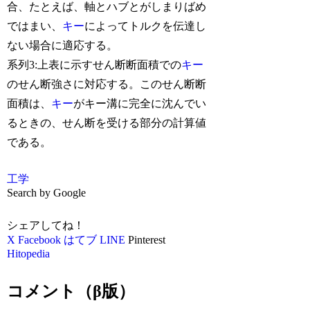
合、たとえば、軸とハブとがしまりばめ
ではまい、
キー
によってトルクを伝達し
ない場合に適応する。
系列3:上表に示すせん断断面積での
キー
のせん断強さに対応する。このせん断断
面積は、
キー
がキー溝に完全に沈んでい
るときの、せん断を受ける部分の計算値
である。
工学
Search by Google
シェアしてね！
X
Facebook
はてブ
LINE
Pinterest
Hitopedia
コメント（β版）