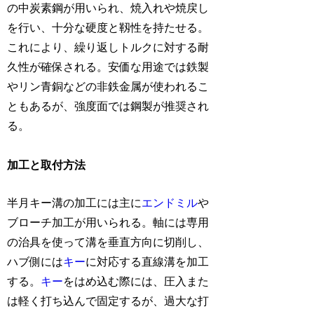
の中炭素鋼が用いられ、焼入れや焼戻し
を行い、十分な硬度と靱性を持たせる。
これにより、繰り返しトルクに対する耐
久性が確保される。安価な用途では鉄製
やリン青銅などの非鉄金属が使われるこ
ともあるが、強度面では鋼製が推奨され
る。
加工と取付方法
半月キー溝の加工には主に
エンドミル
や
ブローチ加工が用いられる。軸には専用
の治具を使って溝を垂直方向に切削し、
ハブ側には
キー
に対応する直線溝を加工
する。
キー
をはめ込む際には、圧入また
は軽く打ち込んで固定するが、過大な打