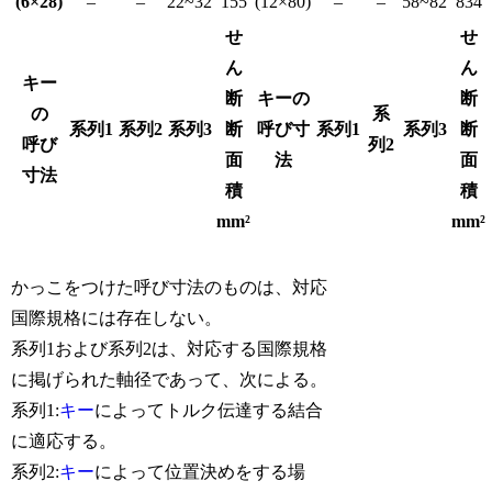
(6×28)
–
–
22~32
155
(12×80)
–
–
58~82
834
せ
せ
ん
ん
キー
断
キーの
断
の
系
系列1
系列2
系列3
断
呼び寸
系列1
系列3
断
呼び
列2
面
法
面
寸法
積
積
mm²
mm²
かっこをつけた呼び寸法のものは、対応
国際規格には存在しない。
系列1および系列2は、対応する国際規格
に掲げられた軸径であって、次による。
系列1:
キー
によってトルク伝達する結合
に適応する。
系列2:
キー
によって位置決めをする場