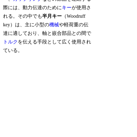
際には、動力伝達のために
キー
が使用さ
れる。その中でも
半月キー
（Woodruff
key）は、主に小型の
機械
や軽荷重の伝
達に適しており、軸と嵌合部品との間で
トルク
を伝える手段として広く使用され
ている。