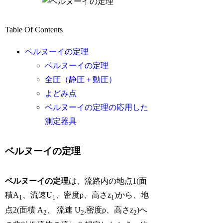
Table Of Contents
ベルヌーイの定理
ベルヌーイの定理
全圧（静圧＋動圧）
よどみ点
ベルヌーイの定理の応用した
測定器具
ベルヌーイの定理
ベルヌーイの定理
は、流路内の地点1(面
積A
、流速U
、密度ρ、高さz
)から、地
1
1
1
点2(面積 A
、 流速 U
,密度ρ、高さz
)へ
2
2
2