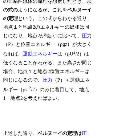
の非粘性流体の流れを想定したとき、次
の式のようになるが、これを
ベルヌーイ
の定理
という。この式からわかる通り、
地点１と地点2のエネルギーの総和は同
じになり、地点2が地点1に比べて、
圧力
（P）と位置エネルギー（ρgz）が大きく
2
なれば、
運動エネルギー
は（ρU
/2）は
低くなることがわかる。また高さが同じ
場合、地点１と地点2位置エネルギーは
同じになるので、
圧力
（P）＋運動エネ
2
ルギー（ρU
/2）のみに着目して、地点
1・地点2を考えればよい。
上述した通り、
ベルヌーイの定理
は
圧