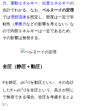
力
、
運動エネルギー
、
位置エネルギー
の
合計でわかる。なお、
ベルヌーイの定理
では
理想流体
を想定し、密度は一定で非
粘性（
摩擦力
などの影響を考えない）な
ので内部エネルギーは一定であるため、
その影響は無視する。
全圧（静圧＋動圧）
2
Pを静圧、ρU
/2を動圧といい、その合計
2
したP＋ρU
/2を全圧という。高さが同じ
で無視できる場合、全圧を考慮するとよ
い。