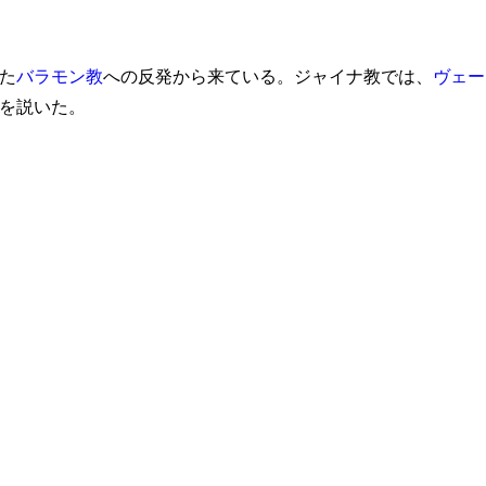
た
バラモン教
への反発から来ている。ジャイナ教では、
ヴェー
を説いた。