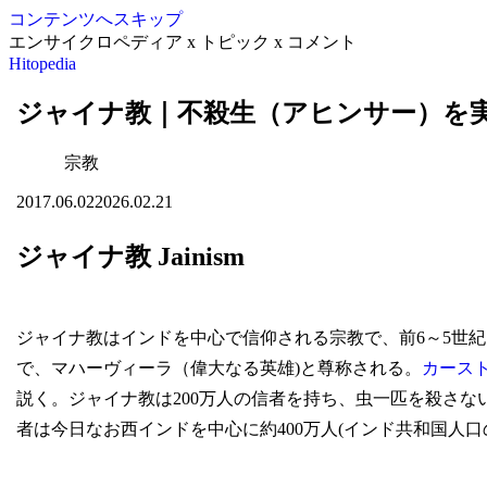
コンテンツへスキップ
エンサイクロペディア x トピック x コメント
Hitopedia
ジャイナ教｜不殺生（アヒンサー）を
宗教
2017.06.02
2026.02.21
ジャイナ教 Jainism
ジャイナ教はインドを中心で信仰される宗教で、前6～5世紀に
で、マハーヴィーラ（偉大なる英雄)と尊称される。
カース
説く。ジャイナ教は200万人の信者を持ち、虫一匹を殺さ
者は今日なお西インドを中心に約400万人(インド共和国人口の