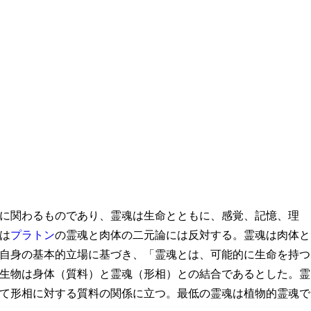
に関わるものであり、霊魂は生命とともに、感覚、記憶、理
は
プラトン
の霊魂と肉体の二元論には反対する。霊魂は肉体と
自身の基本的立場に基づき、「霊魂とは、可能的に生命を持つ
生物は身体（質料）と霊魂（形相）との結合であるとした。霊
て形相に対する質料の関係に立つ。最低の霊魂は植物的霊魂で