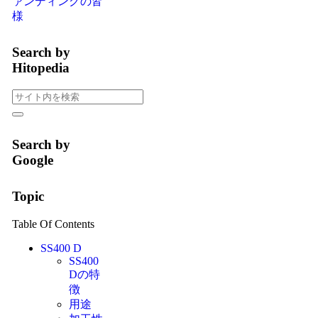
ァンディングの皆
様
Search by
Hitopedia
Search by
Google
Topic
Table Of Contents
SS400 D
SS400
Dの特
徴
用途