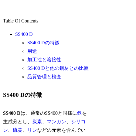
Table Of Contents
SS400 D
SS400 Dの特徴
用途
加工性と溶接性
SS400 Dと他の鋼材との比較
品質管理と検査
SS400 Dの特徴
SS400 D
は、通常のSS400と同様に
鉄
を
主成分とし、
炭素
、
マンガン
、
シリコ
ン
、
硫黄
、
リン
などの元素を含んでい