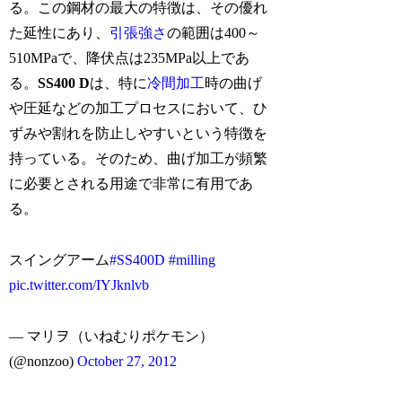
る。この鋼材の最大の特徴は、その優れ
た延性にあり、
引張強さ
の範囲は400～
510MPaで、降伏点は235MPa以上であ
る。
SS400 D
は、特に
冷間加工
時の曲げ
や圧延などの加工プロセスにおいて、ひ
ずみや割れを防止しやすいという特徴を
持っている。そのため、曲げ加工が頻繁
に必要とされる用途で非常に有用であ
る。
スイングアーム
#SS400D
#milling
pic.twitter.com/IYJknlvb
— マリヲ（いねむりポケモン）
(@nonzoo)
October 27, 2012