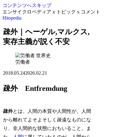
コンテンツへスキップ
エンサイクロペディア x トピック x コメント
Hitopedia
疎外｜ヘーゲル,マルクス,
実存主義が説く不安
世界史
労働者
2018.05.24
2026.02.21
疎外 Entfremdung
疎外
とは、人間の本質や人間性が、人間
から離れてよそよそしく疎遠なものにな
り、非人間的な状態におちいること。ま
た、
人間
に属していたものが、人間から