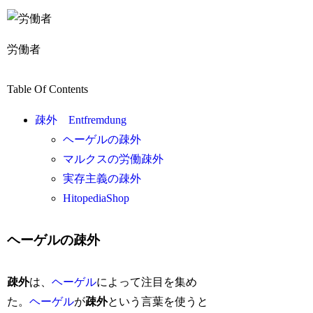
労働者
Table Of Contents
疎外 Entfremdung
ヘーゲルの疎外
マルクスの労働疎外
実存主義の疎外
HitopediaShop
ヘーゲルの疎外
疎外
は、
ヘーゲル
によって注目を集め
た。
ヘーゲル
が
疎外
という言葉を使うと