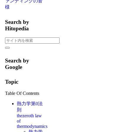
ァンディングの皆
様
Search by
Hitopedia
Search by
Google
Topic
Table Of Contents
熱力学第0法
則
thezeroth law
of
thermodynamics
熱力学