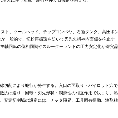
Dの増大に伴う座屈・蛇行を抑える機構を備える。
レスト、ツールヘッド、チップコンベヤ、ろ過タンク、高圧ポ
m級が一般的で、切粉再循環を防いで刃先欠損や内面傷を抑止す
、主軸回転の位相同期やスルークーラントの圧力安定化が深穴
称切削により蛇行が発生する。入口の面取り・パイロット穴で
抵抗は送り・回転・刃先形状・潤滑性の相互作用で決まり、熱
。安定切削域の設定には、チャタ限界、工具固有振動、油剤粘