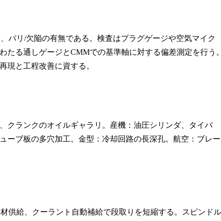
差、バリ/欠陥の有無である。検査はプラグゲージや空気マイク
わたる通しゲージとCMMでの基準軸に対する偏差測定を行う
再現と工程改善に資する。
、クランクのオイルギャラリ。産機：油圧シリンダ、タイバ
ューブ板の多穴加工。金型：冷却回路の長深孔。航空：ブレー
バー材供給、クーラント自動補給で段取りを短縮する。スピンド