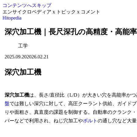
コンテンツへスキップ
エンサイクロペディア x トピック x コメント
Hitopedia
深穴加工機｜長尺深孔の高精度・高能率
工学
2025.09.20
2026.02.21
深穴加工機
深穴加工機
は、長さ/直径比（L/D）が大きい穴を高能率か
盤
では難しい深穴に対して、高圧クーラント供給、ガイドブ
りや面粗さ、真直度の課題を制御する。自動車のクランク・
バーなどで利用され、ねじ穴加工や
ボルト
の通し穴など大量