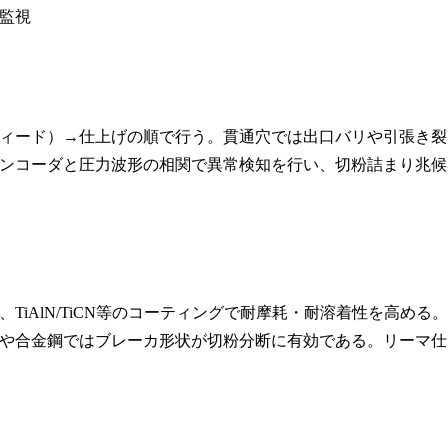
量監視
ィード）→仕上げの順で行う。貫通穴では出口バリや引張き裂
ンコーダと圧力波形の相関で異常検知を行い、切粉詰まり兆候
iAlN/TiCN等のコーティングで耐摩耗・耐溶着性を高める。
材や合金鋼ではブレーカ形状が切粉分断に有効である。リーマ仕