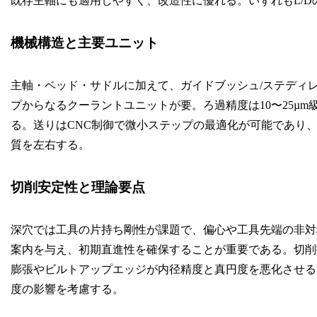
既存主軸にも適用しやすく、改造性に優れる。いずれもL/
機械構造と主要ユニット
主軸・ベッド・サドルに加えて、ガイドブッシュ/ステディ
プからなるクーラントユニットが要。ろ過精度は10〜25µ
る。送りはCNC制御で微小ステップの最適化が可能であり
質を左右する。
切削安定性と理論要点
深穴では工具の片持ち剛性が課題で、偏心や工具先端の非対
案内を与え、初期直進性を確保することが重要である。切削
膨張やビルトアップエッジが内径精度と真円度を悪化させる
度の影響を考慮する。