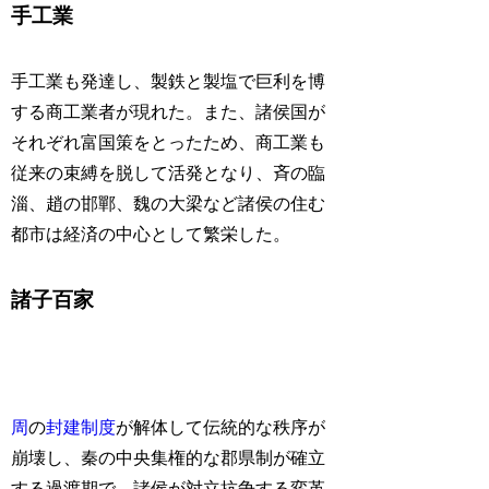
手工業
手工業も発達し、製鉄と製塩で巨利を博
する商工業者が現れた。また、諸侯国が
それぞれ富国策をとったため、商工業も
従来の束縛を脱して活発となり、斉の臨
淄、趙の邯鄲、魏の大梁など諸侯の住む
都市は経済の中心として繁栄した。
諸子百家
周
の
封建制度
が解体して伝統的な秩序が
崩壊し、秦の中央集権的な郡県制が確立
する過渡期で、諸侯が対立抗争する変革