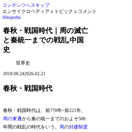
コンテンツへスキップ
エンサイクロペディア x トピック x コメント
Hitopedia
春秋・戦国時代｜周の滅亡
と秦統一までの戦乱,中国
史
世界史
2018.08.24
2026.02.21
春秋・戦国時代
春秋・戦国時代は、前770年~前221年、
周の東遷
から秦の統一までのおよそ500
年間の戦乱の時代をいう。
周
の
封建制度