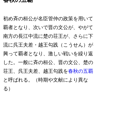
初め斉の桓公が名臣管仲の政策を用いて
覇者となり、次いで晋の文公が、やがて
南方の長江中流に楚の荘王が、さらに下
流に呉王夫差・越王勾践（こうせん）が
興って覇者となり、激しい戦いを繰り返
した。一般に斉の桓公、晋の文公、楚の
荘王、呉王夫差、越王勾践を
春秋の五覇
と呼ばれる。（時期や文献により異な
る）