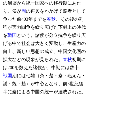
の崩壊から統一国家への移行期にあた
り、侯が
周
の再興をかかげて覇者として
争った前403年までを
春秋
、その後の列
強が実力闘争を繰り広げた下剋上の時代
を
戦国
という。諸侯が分立抗争を繰り広
げる中で社会は大きく変動し、生産力の
向上、新しい思想の成立、中国文化圏の
拡大などの現象が見られた。
春秋
初期に
は200を数えた諸侯が、中期には数十、
戦国
期には七雄（斉・楚・秦・燕えん・
漢・魏・趙）が中心となり、前3世紀後
半に秦による中国の統一が達成された。