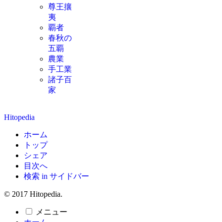
尊王攘
夷
覇者
春秋の
五覇
農業
手工業
諸子百
家
Hitopedia
ホーム
トップ
シェア
目次へ
検索 in サイドバー
© 2017 Hitopedia.
メニュー