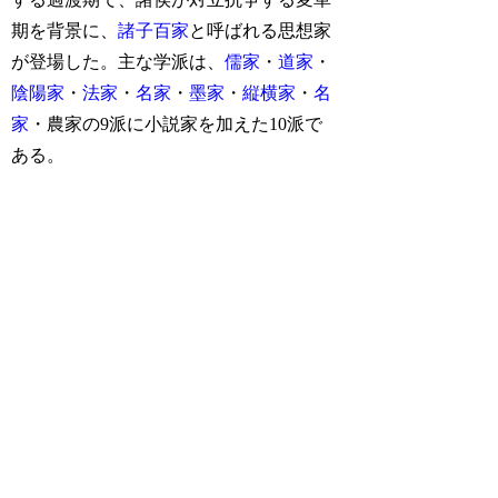
期を背景に、
諸子百家
と呼ばれる思想家
が登場した。主な学派は、
儒家
・
道家
・
陰陽家
・
法家
・
名家
・
墨家
・
縦横家
・
名
家
・農家の9派に小説家を加えた10派で
ある。