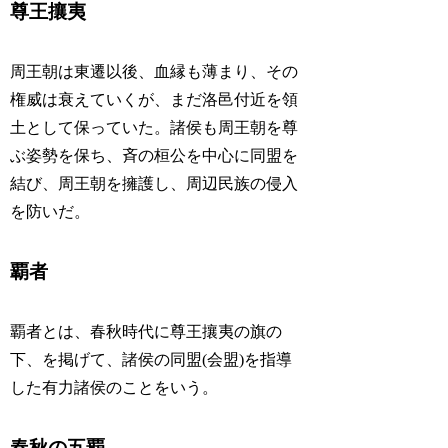
尊王攘夷
周王朝は東遷以後、血縁も薄まり、その
権威は衰えていくが、まだ洛邑付近を領
土として保っていた。諸侯も周王朝を尊
ぶ姿勢を保ち、斉の桓公を中心に同盟を
結び、周王朝を擁護し、周辺民族の侵入
を防いだ。
覇者
覇者とは、春秋時代に尊王攘夷の旗の
下、を掲げて、諸侯の同盟(会盟)を指導
した有力諸侯のことをいう。
春秋の五覇