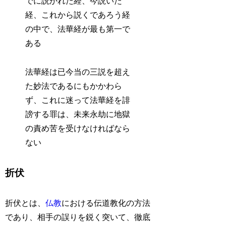
でに説かれた経、今説いた
経、これから説くであろう経
の中で、法華経が最も第一で
ある
法華経は已今当の三説を超え
た妙法であるにもかかわら
ず、これに迷って法華経を誹
謗する罪は、未来永劫に地獄
の責め苦を受けなければなら
ない
折伏
折伏とは、
仏教
における伝道教化の方法
であり、相手の誤りを鋭く突いて、徹底