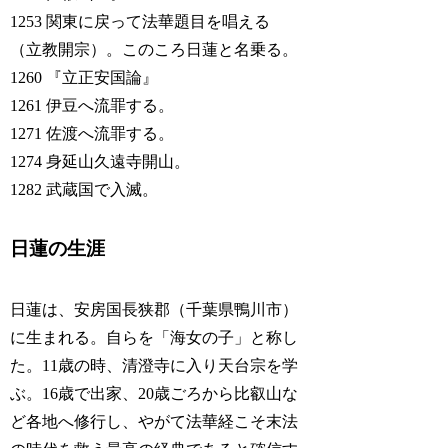
1253 関東に戻って法華題目を唱える
（立教開宗）。このころ日蓮と名乗る。
1260 『立正安国論』
1261 伊豆へ流罪する。
1271 佐渡へ流罪する。
1274 身延山久遠寺開山。
1282 武蔵国で入滅。
日蓮の生涯
日蓮は、安房国長狭郡（千葉県鴨川市）
に生まれる。自らを「海女の子」と称し
た。11歳の時、清澄寺に入り天台宗を学
ぶ。16歳で出家、20歳ごろから比叡山な
ど各地へ修行し、やがて法華経こそ末法