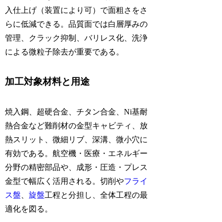
入仕上げ（装置により可）で面粗さをさ
らに低減できる。品質面では白層厚みの
管理、クラック抑制、バリレス化、洗浄
による微粒子除去が重要である。
加工対象材料と用途
焼入鋼、超硬合金、チタン合金、Ni基耐
熱合金など難削材の金型キャビティ、放
熱スリット、微細リブ、深溝、微小穴に
有効である。航空機・医療・エネルギー
分野の精密部品や、成形・圧造・プレス
金型で幅広く活用される。切削や
フライ
ス盤
、
旋盤
工程と分担し、全体工程の最
適化を図る。