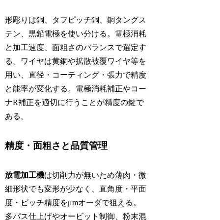
形彫りは銅、タフピッチ銅、銅タングス
テン、黒鉛電極を使い分ける。電極消耗
と加工速度、面粗さのバランスで選定す
る。ワイヤは黄銅や拡散被覆ワイヤ等を
用い、直径・コーティング・張力で精度
と能率が変化する。電極消耗補正やコー
ナR補正を適切に行うことが精度の鍵で
ある。
精度・面粗さと品質管理
放電加工機
は切削力が無いため薄肉・微
細形状でも変形が少なく、直角度・平面
度・ピッチ精度をμmオーダで狙える。
多パス仕上げやオービット制御、粉末混