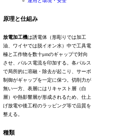
運用と環境・安全
原理と仕組み
放電加工機
は誘電体（形彫りでは加工
油、ワイヤでは脱イオン水）中で工具電
極と工作物を数十μmのギャップで対向
させ、パルス電流を印加する。各パルス
で局所的に溶融・除去が起こり、サーボ
制御がギャップを一定に保つ。切削力が
無い一方、表層にはリキャスト層（白
層）や熱影響層が形成されるため、仕上
げ放電や後工程のラッピング等で品質を
整える。
種類