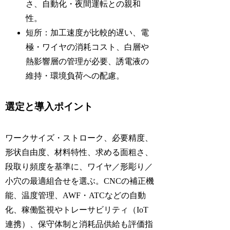
さ、自動化・夜間運転との親和
性。
短所：加工速度が比較的遅い、電
極・ワイヤの消耗コスト、白層や
熱影響層の管理が必要、誘電液の
維持・環境負荷への配慮。
選定と導入ポイント
ワークサイズ・ストローク、必要精度、
形状自由度、材料特性、求める面粗さ、
段取り頻度を基準に、ワイヤ／形彫り／
小穴の最適組合せを選ぶ。CNCの補正機
能、温度管理、AWF・ATCなどの自動
化、稼働監視やトレーサビリティ（IoT
連携）、保守体制と消耗品供給も評価指