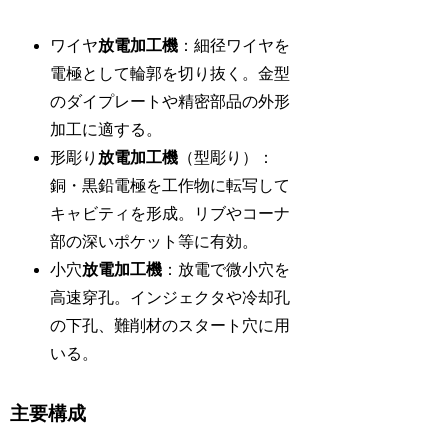
ワイヤ
放電加工機
：細径ワイヤを
電極として輪郭を切り抜く。金型
のダイプレートや精密部品の外形
加工に適する。
形彫り
放電加工機
（型彫り）：
銅・黒鉛電極を工作物に転写して
キャビティを形成。リブやコーナ
部の深いポケット等に有効。
小穴
放電加工機
：放電で微小穴を
高速穿孔。インジェクタや冷却孔
の下孔、難削材のスタート穴に用
いる。
主要構成