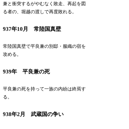
兼と衝突するがやむなく敗走、再起を図
る者の、堀越の渡しで再度敗れる。
937年10月 常陸国真壁
常陸国真壁で平良兼の別邸・服織の宿を
攻める。
939年 平良兼の死
平良兼の死を持って一族の内紛は終焉す
る。
938年2月 武蔵国の争い