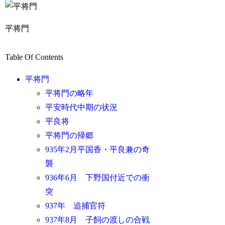
平将門
Table Of Contents
平将門
平将門の略年
平安時代中期の状況
平良将
平将門の帰郷
935年2月平国香・平良兼の奇
襲
936年6月 下野国付近での衝
突
937年 追捕官符
937年8月 子飼の渡しの合戦