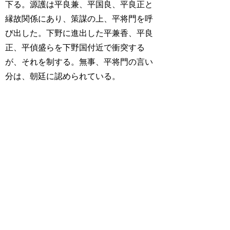
下る。源護は平良兼、平国良、平良正と
縁故関係にあり、策謀の上、平将門を呼
び出した。下野に進出した平兼香、平良
正、平偵盛らを下野国付近で衝突する
が、それを制する。無事、平将門の言い
分は、朝廷に認められている。