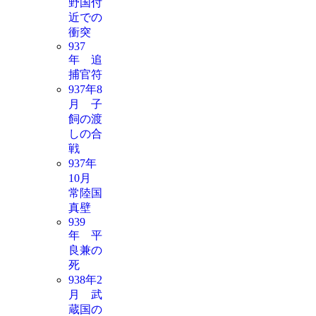
野国付
近での
衝突
937
年 追
捕官符
937年8
月 子
飼の渡
しの合
戦
937年
10月
常陸国
真壁
939
年 平
良兼の
死
938年2
月 武
蔵国の