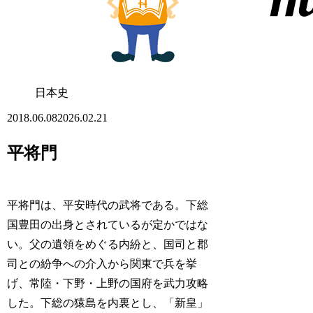
日本史
2018.06.08
2026.02.21
平将門
平将門は、平安時代の武将である。下総
国豊田の出身とされているが定かではな
い。父の遺領をめぐる内紛と、国司と郡
司との紛争への介入から関東で兵を挙
げ、常陸・下野・上野の国府を武力攻略
した。下総の猿島を内裏とし、「新皇」