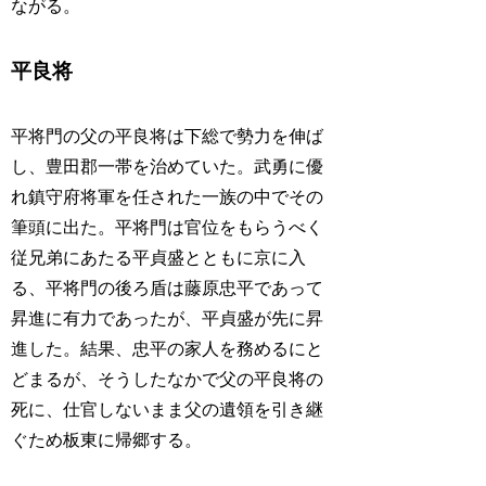
ながる。
平良将
平将門の父の平良将は下総で勢力を伸ば
し、豊田郡一帯を治めていた。武勇に優
れ鎮守府将軍を任された一族の中でその
筆頭に出た。平将門は官位をもらうべく
従兄弟にあたる平貞盛とともに京に入
る、平将門の後ろ盾は藤原忠平であって
昇進に有力であったが、平貞盛が先に昇
進した。結果、忠平の家人を務めるにと
どまるが、そうしたなかで父の平良将の
死に、仕官しないまま父の遺領を引き継
ぐため板東に帰郷する。