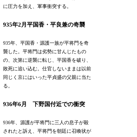
に圧力を加え、軍事衝突する。
935年2月平国香・平良兼の奇襲
935年、平国香・源護一族が平将門を奇
襲した。平将門は劣勢に甘んじたもの
の、次第に逆襲に転じ、平国香を破り、
敗死に追い込む。仕官しないままは以前
同じく京にはいった平貞盛の父親に当た
る。
936年6月 下野国付近での衝突
936年、源護が平将門に三人の息子が殺
されたと訴え、平将門を朝廷に召喚状が