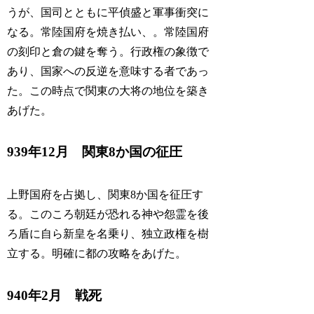
うが、国司とともに平偵盛と軍事衝突に
なる。常陸国府を焼き払い、。常陸国府
の刻印と倉の鍵を奪う。行政権の象徴で
あり、国家への反逆を意味する者であっ
た。この時点で関東の大将の地位を築き
あげた。
939年12月 関東8か国の征圧
上野国府を占拠し、関東8か国を征圧す
る。このころ朝廷が恐れる神や怨霊を後
ろ盾に自ら新皇を名乗り、独立政権を樹
立する。明確に都の攻略をあげた。
940年2月 戦死