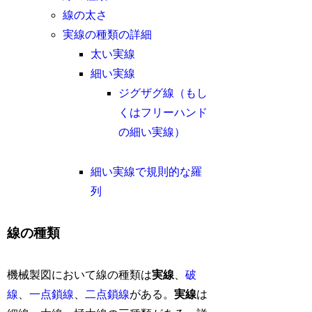
線の太さ
実線の種類の詳細
太い実線
細い実線
ジグザグ線（もし
くはフリーハンド
の細い実線）
細い実線で規則的な羅
列
線の種類
機械製図において線の種類は
実線
、
破
線
、
一点鎖線
、
二点鎖線
がある。
実線
は