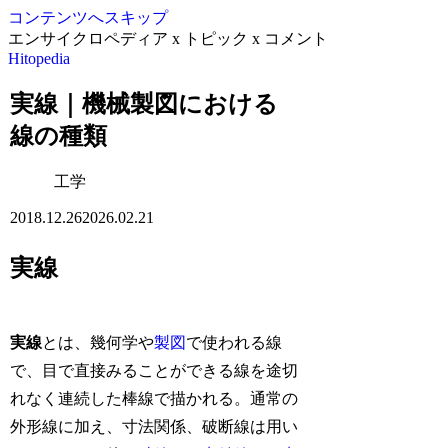
コンテンツへスキップ
エンサイクロペディア x トピック x コメント
Hitopedia
実線｜機械製図における
線の種類
工学
2018.12.26
2026.02.21
実線
実線
とは、幾何学や
製図
で使われる線
で、目で直接みることができる線を途切
れなく連続した棒線で描かれる。通常の
外形線に加え、寸法関係、破断線は用い