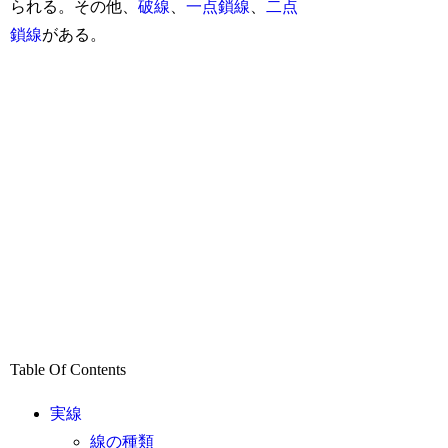
られる。その他、
破線
、
一点鎖線
、
二点
鎖線
がある。
Table Of Contents
実線
線の種類