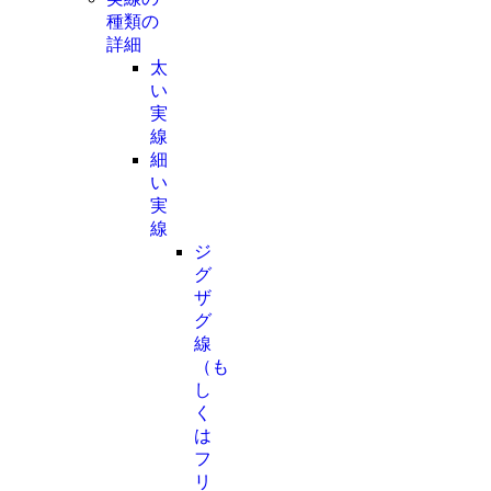
種類の
詳細
太
い
実
線
細
い
実
線
ジ
グ
ザ
グ
線
（も
し
く
は
フ
リ