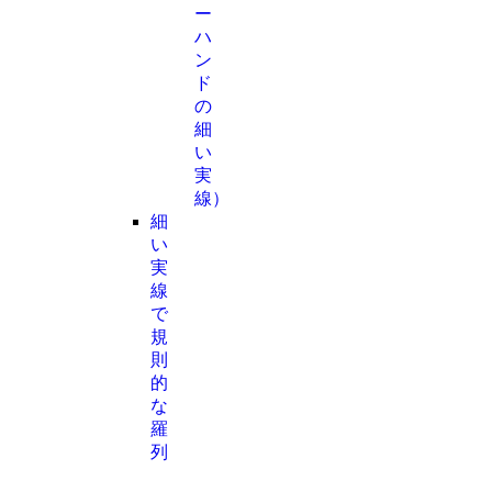
ー
ハ
ン
ド
の
細
い
実
線）
細
い
実
線
で
規
則
的
な
羅
列