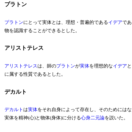
プラトン
プラトン
にとって実体とは、理想・普遍的である
イデア
であ
物を認識することができるとした。
アリストテレス
アリストテレス
は、師の
プラトン
が
実体
を理想的な
イデア
と
に属する性質であるとした。
デカルト
デカルト
は
実体
をそれ自身によって存在し、そのためにはな
実体を精神(心)と物体(身体)に分ける
心身二元論
を説いた。