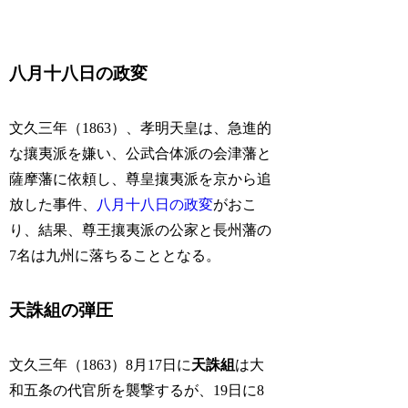
八月十八日の政変
文久三年（1863）、孝明天皇は、急進的
な攘夷派を嫌い、公武合体派の会津藩と
薩摩藩に依頼し、尊皇攘夷派を京から追
放した事件、
八月十八日の政変
がおこ
り、結果、尊王攘夷派の公家と長州藩の
7名は九州に落ちることとなる。
天誅組の弾圧
文久三年（1863）8月17日に
天誅組
は大
和五条の代官所を襲撃するが、19日に8