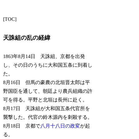
[TOC]
天誅組の乱の経緯
1863年8月14日 天誅組、京都を出発
し、その日のうちに大和国五条に到着し
た。
8月16日 但馬の豪農の北垣晋太郎は平
野国臣を通して、朝廷より農兵組織の許
可を得る。平野と北垣は長州に赴く。
8月17日 天誅組が大和国五条代官所を
襲撃した。代官の鈴木源内を刺殺する。
8月18日 京都で
八月十八日の政変
が起
る。