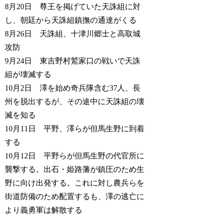
8月20日 尊王を掲げていた天誅組に対
し、朝廷から天誅組鎮撫の通達がくる
8月26日 天誅組、十津川郷士と高取城
攻防
9月24日 東吉野村鷲家口の戦いで天誅
組が壊滅する
10月2日 澤を始め奇兵隊含む37人、長
州を脱出するが、その途中に天誅組の壊
滅を知る
10月11日 平野、澤らが但馬生野に到着
する
10月12日 平野らが但馬生野の代官所に
襲撃する。出石・姫路藩が鎮圧のため生
野に向け出発する。これに対し農兵らを
街道防備のため配置するも、澤の逃亡に
より義勇軍は解散する