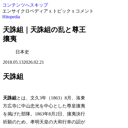
コンテンツへスキップ
エンサイクロペディア x トピック x コメント
Hitopedia
天誅組｜天誅組の乱と尊王
攘夷
日本史
2018.05.13
2026.02.21
天誅組
天誅組
とは、文久3年（1863）8月、洛東
方広寺に中山忠光を中心とした尊皇攘夷
を掲げた部隊。1863年8月2日、攘夷決行
祈願のため、孝明天皇の大和行幸の詔が