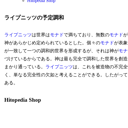
Hitopedia Shop
ライプニッツの予定調和
ライプニッツ
は世界は
モナド
で満ちており、無数の
モナド
が
神があらかじめ定められているとした。個々の
モナド
が表象
が一致して一つの調和的世界を形成するが、それは神が
モナ
づけているからである。神は最も完全で調和した世界を創造
まかり通っている。
ライプニッツ
は、これを被造物の不完全
く、単なる完全性の欠如と考えることができる。したがって
ある。
Hitopedia Shop