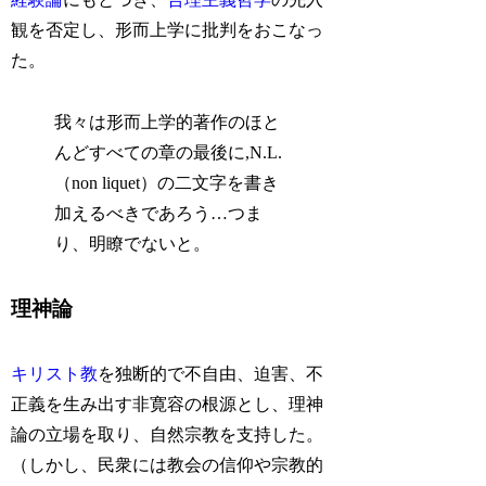
観を否定し、形而上学に批判をおこなっ
た。
我々は形而上学的著作のほと
んどすべての章の最後に,N.L.
（non liquet）の二文字を書き
加えるべきであろう…つま
り、明瞭でないと。
理神論
キリスト教
を独断的で不自由、迫害、不
正義を生み出す非寛容の根源とし、理神
論の立場を取り、自然宗教を支持した。
（しかし、民衆には教会の信仰や宗教的