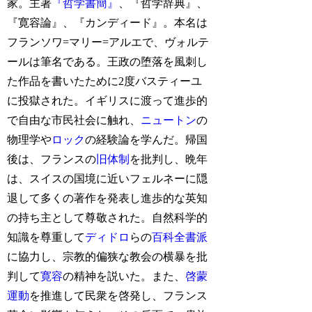
家。主著
『哲学書簡』
、『哲学辞典』、
『寛容論』、『カンディード』。本名は
フランソワ=マリー=アルエで、ヴォルテ
ールは筆名である。王政の堕落を風刺し
た作品を書いたために2度バスティーユ
に投獄された。イギリスに渡って進歩的
で自由な市民社会に触れ、
ニュートン
の
物理学や
ロック
の経験論を学んだ。帰国
後は、フランスの
旧体制
を批判し、晩年
は、スイスの国境に近いフェルネーに隠
退して多くの著作を発表し進歩的な英知
の持ち主として尊敬された。自然科学的
知識を尊重して
ディドロ
らの
百科全書派
に協力し、宗教的偏狭な教会の横暴を批
判して
寛容
の精神を説いた。また、
啓蒙
運動
を推進して民衆を啓発し、フランス