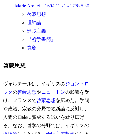
Marie Arouet 1694.11.21 - 1778.5.30
啓蒙思想
理神論
進歩主義
『哲学書簡』
寛容
啓蒙思想
ヴォルテールは、イギリスの
ジョン・ロ
ック
の
啓蒙思想
や
ニュートン
の影響を受
け、フランスで
啓蒙思想
を広めた。学問
や政治、宗教の分野で独断論に反対し、
人間の自由に賛成する戦いを繰り広げ
る。なお、哲学の分野では、イギリスの
経験論
にもとづき、
合理主義哲学
の先入