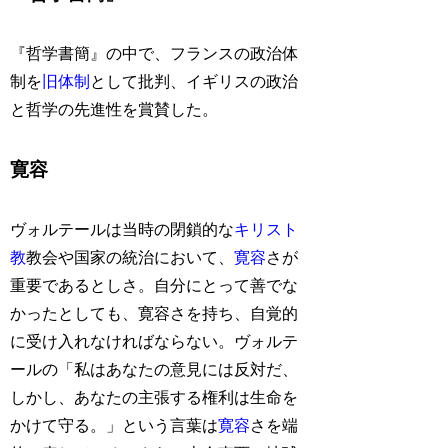
『哲学書簡』の中で、フランスの政治体
制を
旧体制
として批判、イギリスの政治
と哲学の先進性を賞賛した。
寛容
ヴォルテールは当時の閉鎖的な
キリスト
教
教会や国家の統治において、
寛容
さが
重要であるとしさ。自分にとって善でな
かったとしても、寛容さを持ち、自覚的
に受け入れなければならない。ヴォルテ
ールの「私はあなたの意見には反対だ、
しかし、あなたの主張する権利は生命を
かけて守る。」という言葉は
寛容
さを端