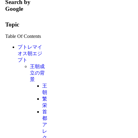
Search by
Google
Topic
Table Of Contents
プトレマイ
オス朝エジ
プト
王朝成
立の背
景
王
朝
繁
栄
首
都
ア
レ
ク