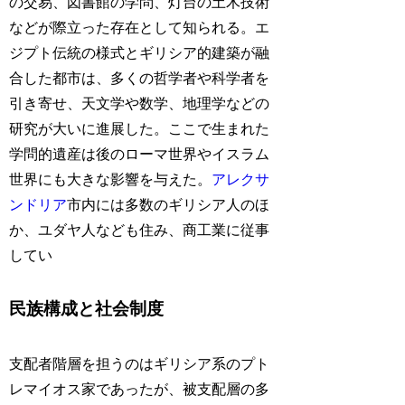
の交易、図書館の学問、灯台の土木技術
などが際立った存在として知られる。エ
ジプト伝統の様式とギリシア的建築が融
合した都市は、多くの哲学者や科学者を
引き寄せ、天文学や数学、地理学などの
研究が大いに進展した。ここで生まれた
学問的遺産は後のローマ世界やイスラム
世界にも大きな影響を与えた。
アレクサ
ンドリア
市内には多数のギリシア人のほ
か、ユダヤ人なども住み、商工業に従事
してい
民族構成と社会制度
支配者階層を担うのはギリシア系のプト
レマイオス家であったが、被支配層の多