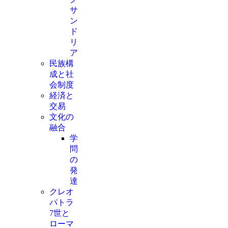
サ
ン
ド
リ
ア
民族構
成と社
会制度
経済と
交易
文化の
融合
学
問
の
発
達
クレオ
パトラ
7世と
ローマ