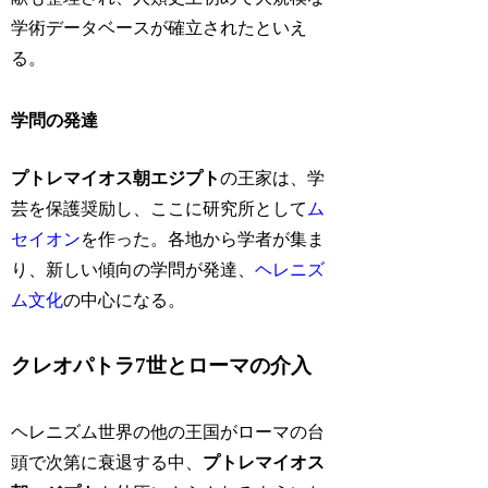
学術データベースが確立されたといえ
る。
学問の発達
プトレマイオス朝エジプト
の王家は、学
芸を保護奨励し、ここに研究所として
ム
セイオン
を作った。各地から学者が集ま
り、新しい傾向の学問が発達、
ヘレニズ
ム文化
の中心になる。
クレオパトラ7世とローマの介入
ヘレニズム世界の他の王国がローマの台
頭で次第に衰退する中、
プトレマイオス