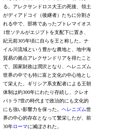
る。アレクサンドロス大王の死後、領土
がディアドコイ（後継者）たちに分割さ
れる中で、部将であったプトレマイオス
1世ソテルがエジプトを支配下に置き、
紀元前305年頃に自らを王と称した。ナ
イル川流域という豊かな農地と、地中海
貿易の拠点アレクサンドリアを得たこと
で、国家財政は潤沢となり、ヘレニズム
世界の中でも特に富と文化の中心地とし
て栄えた。ギリシア系支配者による王朝
体制は約300年にわたり存続し、クレオ
パトラ7世の時代まで政治的にも文化的
にも強い影響力を保った。
ヘレニズム
世
界の中心的存在となって繁栄したが、前
30年
ローマ
に滅ぼされた。