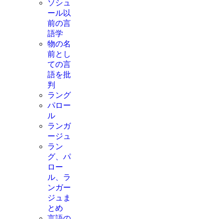
ソシュ
ール以
前の言
語学
物の名
前とし
ての言
語を批
判
ラング
パロー
ル
ランガ
ージュ
ラン
グ、パ
ロー
ル、ラ
ンガー
ジュま
とめ
言語の