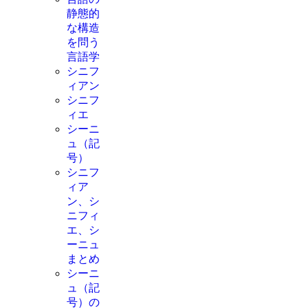
静態的
な構造
を問う
言語学
シニフ
ィアン
シニフ
ィエ
シーニ
ュ（記
号）
シニフ
ィア
ン、シ
ニフィ
エ、シ
ーニュ
まとめ
シーニ
ュ（記
号）の