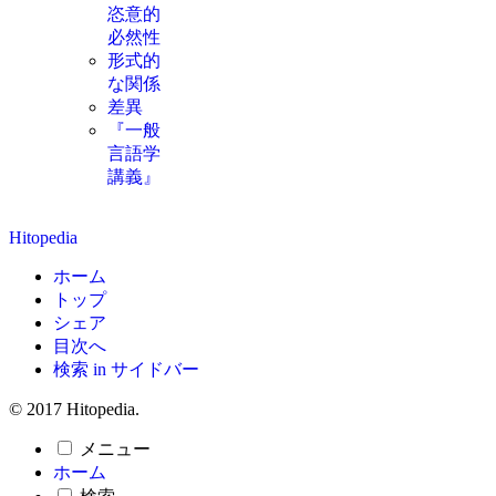
恣意的
必然性
形式的
な関係
差異
『一般
言語学
講義』
Hitopedia
ホーム
トップ
シェア
目次へ
検索 in サイドバー
© 2017 Hitopedia.
メニュー
ホーム