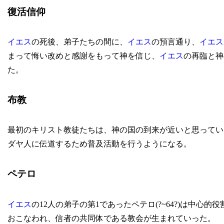
復活信仰
イエス
の死後、弟子たちの間に、
イエス
の預言通り、
イエス
まって悔い改めと感謝をもって神を信じ、
イエス
の再臨と神
た。
布教
最初のキリスト教徒たちは、神の国の到来が近いと思ってい
ダヤ人に伝道するため普及活動を行うようになる。
ペテロ
イエス
の12人の弟子の第1であったペテロ(?~64?)は中
おこなわれ、信者の共同体である教会が生まれていった。