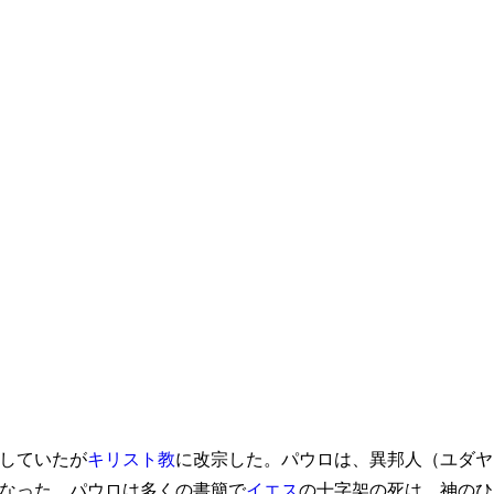
していたが
キリスト教
に改宗した。パウロは、異邦人（ユダヤ
なった。パウロは多くの書簡で
イエス
の十字架の死は、神のひ