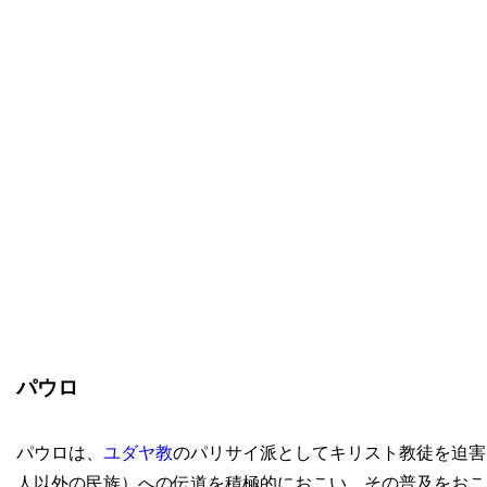
パウロ
パウロは、
ユダヤ教
のパリサイ派としてキリスト教徒を迫害
人以外の民族）への伝道を積極的におこい、その普及をおこ