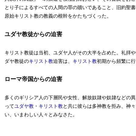
とり子によるすべての人間の罪の贖いであること、旧約聖書
原始キリスト教の教義の根幹をかたちづくった。
ユダヤ教徒からの迫害
キリスト教徒は当初、ユダヤ人がその大半を占めた。礼拝や
ダヤ教徒の
キリスト教
迫害は、
キリスト教
初期から頻繁に行
ローマ帝国からの迫害
多くのギリシア人の下層民や女性、解放奴隷や奴隷などの異
って
ユダヤ教
・
キリスト教
と共に彼らは多神教を拒み、神々
い、いまわしい人々とみなさた。