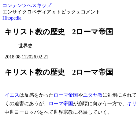
コンテンツへスキップ
エンサイクロペディア x トピック x コメント
Hitopedia
キリスト教の歴史 2ローマ帝国
世界史
2018.08.11
2026.02.21
キリスト教の歴史 2ローマ帝国
イエス
は反感をかった
ローマ帝国
や
ユダヤ教
に処刑にされて
くの迫害にあうが、
ローマ帝国
が崩壊に向かう一方で、
キリ
中世ヨーロッパをへて世界宗教に発展していく。