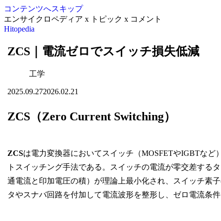
コンテンツへスキップ
エンサイクロペディア x トピック x コメント
Hitopedia
ZCS｜電流ゼロでスイッチ損失低減
工学
2025.09.27
2026.02.21
ZCS（Zero Current Switching）
ZCS
は電力変換器においてスイッチ（MOSFETやIGBT
トスイッチング手法である。スイッチの電流が零交差するタ
通電流と印加電圧の積）が理論上最小化され、スイッチ素子
タやスナバ回路を付加して電流波形を整形し、ゼロ電流条件