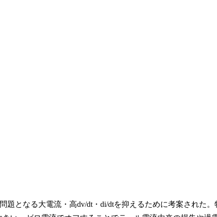
なる大電流・高dv/dt・di/dtを抑えるために考案された。