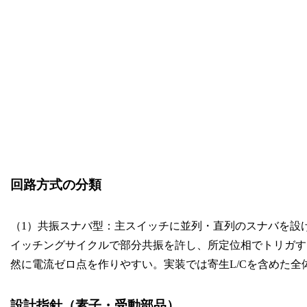
回路方式の分類
（1）共振スナバ型：主スイッチに並列・直列のスナバを設
イッチングサイクルで部分共振を許し、所定位相でトリガす
然に電流ゼロ点を作りやすい。実装では寄生L/Cを含めた
設計指針（素子・受動部品）