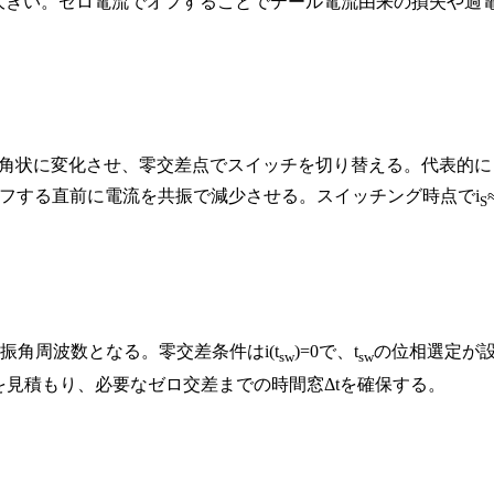
が大きい。ゼロ電流でオフすることでテール電流由来の損失や過
三角状に変化させ、零交差点でスイッチを切り替える。代表的に
フする直前に電流を共振で減少させる。スイッチング時点でi
S
)が共振角周波数となる。零交差条件はi(t
)=0で、t
の位相選定が
sw
sw
度を見積もり、必要なゼロ交差までの時間窓Δtを確保する。