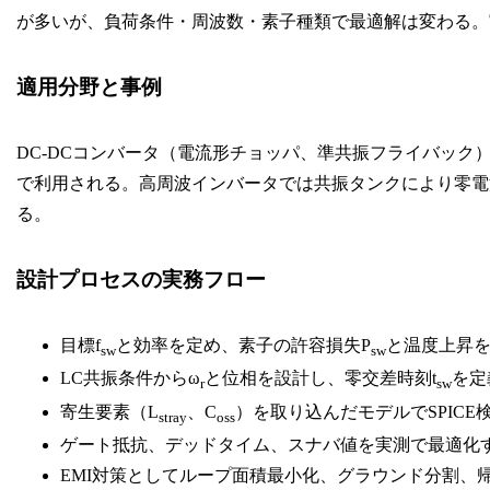
が多いが、負荷条件・周波数・素子種類で最適解は変わる。
適用分野と事例
DC-DCコンバータ（電流形チョッパ、準共振フライバッ
で利用される。高周波インバータでは共振タンクにより零電
る。
設計プロセスの実務フロー
目標f
と効率を定め、素子の許容損失P
と温度上昇
sw
sw
LC共振条件からω
と位相を設計し、零交差時刻t
を定
r
sw
寄生要素（L
、C
）を取り込んだモデルでSPICE
stray
oss
ゲート抵抗、デッドタイム、スナバ値を実測で最適化
EMI対策としてループ面積最小化、グラウンド分割、