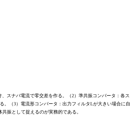
け、スナバ電流で零交差を作る。（2）準共振コンバータ：各ス
る。（3）電流形コンバータ：出力フィルタLが大きい場合に
全体共振として捉えるのが実務的である。