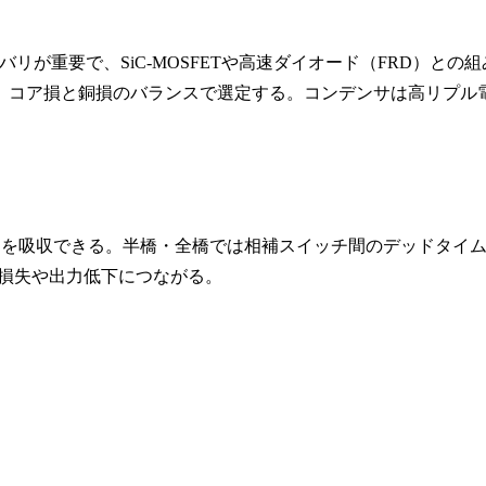
リが重要で、SiC-MOSFETや高速ダイオード（FRD）との組
し、コア損と銅損のバランスで選定する。コンデンサは高リプル
きを吸収できる。半橋・全橋では相補スイッチ間のデッドタイ
通損失や出力低下につながる。