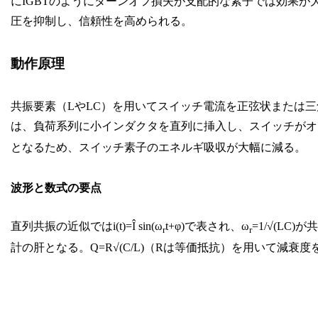
にIGBTのようにターンオフ損失が支配的な素子では効果
圧を抑制し、信頼性を高められる。
動作原理
共振要素（LやLC）を用いてスイッチ電流を正弦状または
は、負荷系列に小インダクタを直列に挿入し、スイッチがオ
となるため、スイッチ素子のエネルギ吸収が大幅に減る。
波形と数式の要点
直列共振の近似ではi(t)=Î sin(ω
t+φ)で表され、ω
=1/√(LC
r
r
計の肝となる。Q=R√(C/L)（Rは等価抵抗）を用いて減衰