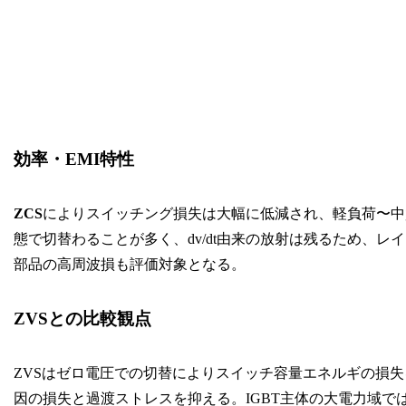
効率・EMI特性
ZCS
によりスイッチング損失は大幅に低減され、軽負荷〜中
態で切替わることが多く、dv/dt由来の放射は残るため、レ
部品の高周波損も評価対象となる。
ZVSとの比較観点
ZVSはゼロ電圧での切替によりスイッチ容量エネルギの損
因の損失と過渡ストレスを抑える。IGBT主体の大電力域で