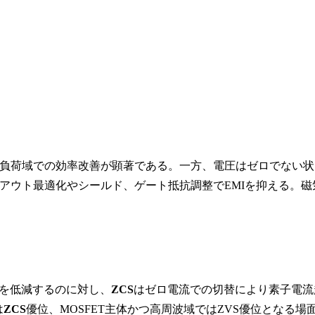
負荷域での効率改善が顕著である。一方、電圧はゼロでない状
イアウト最適化やシールド、ゲート抵抗調整でEMIを抑える。磁
失を低減するのに対し、
ZCS
はゼロ電流での切替により素子電流
は
ZCS
優位、MOSFET主体かつ高周波域ではZVS優位となる場