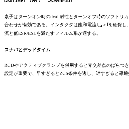
素子はターンオン時のdv/dt耐性とターンオフ時のソフトリカバ
合わせが有効である。インダクタは飽和電流I
＞Îを確保
sat
流と低ESR/ESLを満たすフィルム系が適する。
スナバとデッドタイム
RCDやアクティブクランプを併用すると零交差点のばらつ
設定が重要で、早すぎるとZCS条件を逃し、遅すぎると導