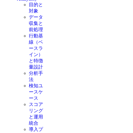
目的と
対象
データ
収集と
前処理
行動基
線（ベ
ースラ
イン）
と特徴
量設計
分析手
法
検知ユ
ースケ
ース
スコア
リング
と運用
統合
導入プ