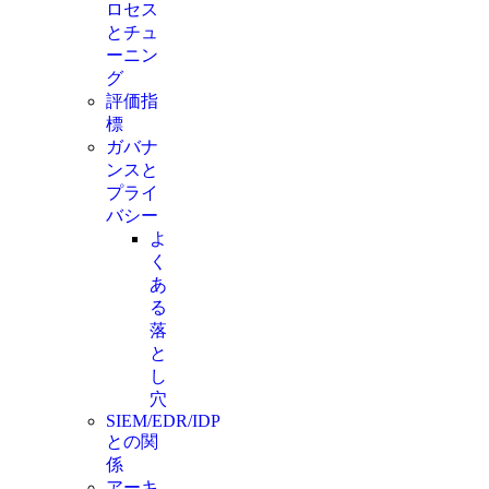
ロセス
とチュ
ーニン
グ
評価指
標
ガバナ
ンスと
プライ
バシー
よ
く
あ
る
落
と
し
穴
SIEM/EDR/IDP
との関
係
アーキ