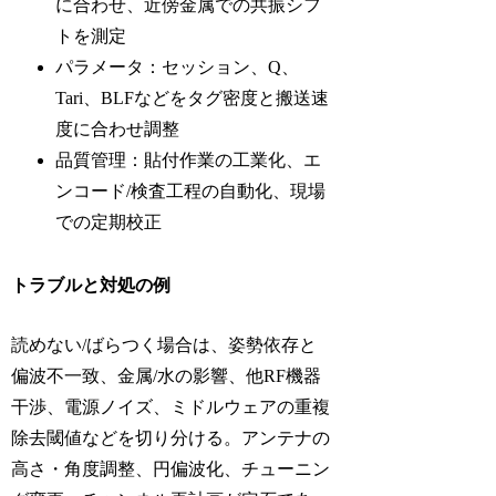
に合わせ、近傍金属での共振シフ
トを測定
パラメータ：セッション、Q、
Tari、BLFなどをタグ密度と搬送速
度に合わせ調整
品質管理：貼付作業の工業化、エ
ンコード/検査工程の自動化、現場
での定期校正
トラブルと対処の例
読めない/ばらつく場合は、姿勢依存と
偏波不一致、金属/水の影響、他RF機器
干渉、電源ノイズ、ミドルウェアの重複
除去閾値などを切り分ける。アンテナの
高さ・角度調整、円偏波化、チューニン