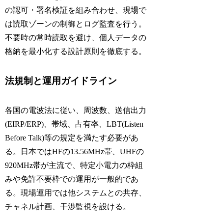
の認可・署名検証を組み合わせ、現場で
は読取ゾーンの制御とログ監査を行う。
不要時の常時読取を避け、個人データの
格納を最小化する設計原則を徹底する。
法規制と運用ガイドライン
各国の電波法に従い、周波数、送信出力
(EIRP/ERP)、帯域、占有率、LBT(Listen
Before Talk)等の規定を満たす必要があ
る。日本ではHFの13.56MHz帯、UHFの
920MHz帯が主流で、特定小電力の枠組
みや免許不要枠での運用が一般的であ
る。現場運用では他システムとの共存、
チャネル計画、干渉監視を設ける。