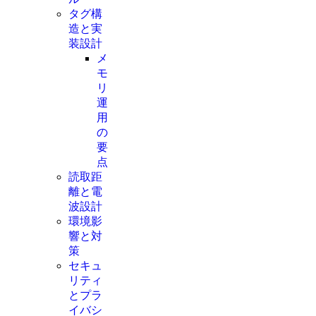
タグ構
造と実
装設計
メ
モ
リ
運
用
の
要
点
読取距
離と電
波設計
環境影
響と対
策
セキュ
リティ
とプラ
イバシ