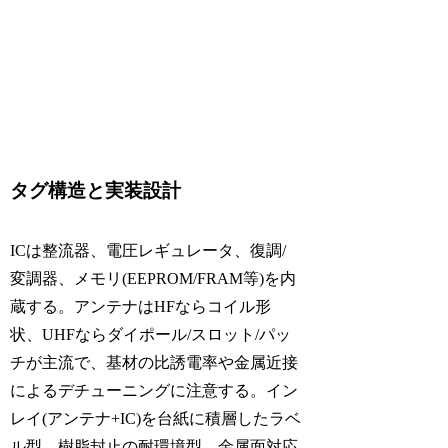
タグ構造と実装設計
ICは整流器、電圧レギュレータ、復調/
変調器、メモリ(EEPROM/FRAM等)を内
蔵する。アンテナはHFならコイル形
状、UHFならダイポール/スロット/パッ
チが主流で、基材の比誘電率や金属近接
によるデチューニングに注意する。イン
レイ(アンテナ+IC)を台紙に積層したラベ
ル型、樹脂封止の耐環境型、金属面対応