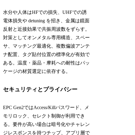
水分や人体はHFでの損失、UHFでの誘
電体損失や detuning を招き、金属は鏡面
反射と近接効果で共振周波数をずらす。
対策としてオンメタル専用構造、スペー
サ、マッチング最適化、複数偏波アンテ
ナ配置、タグ貼付位置の標準化が有効で
ある。温度・薬品・摩耗への耐性はパッ
ケージの材質選定に依存する。
セキュリティとプライバシー
EPC Gen2ではAccess/Killパスワード、メ
モリロック、セレクト制御が利用でき
る。要件が高い場合は暗号化やチャレン
ジレスポンスを持つチップ、アプリ層で