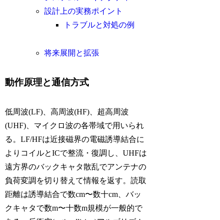
設計上の実務ポイント
トラブルと対処の例
将来展開と拡張
動作原理と通信方式
低周波(LF)、高周波(HF)、超高周波
(UHF)、マイクロ波の各帯域で用いられ
る。LF/HFは近接磁界の電磁誘導結合に
よりコイルとICで整流・復調し、UHFは
遠方界のバックキャタ散乱でアンテナの
負荷変調を切り替えて情報を返す。読取
距離は誘導結合で数cm〜数十cm、バッ
クキャタで数m〜十数m規模が一般的で