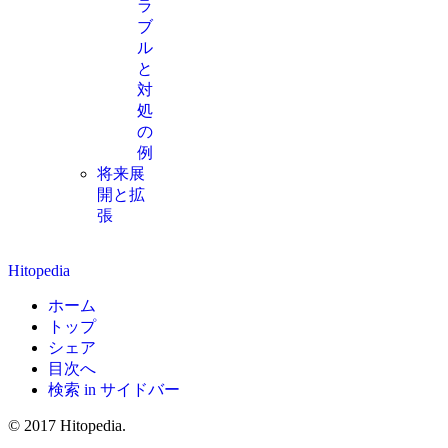
ラ
ブ
ル
と
対
処
の
例
将来展
開と拡
張
Hitopedia
ホーム
トップ
シェア
目次へ
検索 in サイドバー
© 2017 Hitopedia.