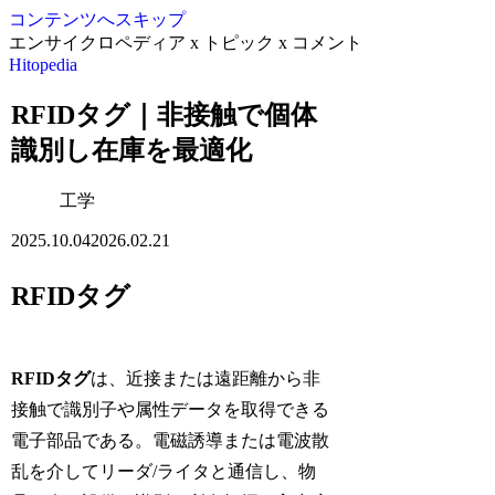
コンテンツへスキップ
エンサイクロペディア x トピック x コメント
Hitopedia
RFIDタグ｜非接触で個体
識別し在庫を最適化
工学
2025.10.04
2026.02.21
RFIDタグ
RFIDタグ
は、近接または遠距離から非
接触で識別子や属性データを取得できる
電子部品である。電磁誘導または電波散
乱を介してリーダ/ライタと通信し、物