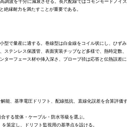
とその高調波を十分に減衰させる。長尺配線ではコモンモードノイズ
化と絶縁耐力を満たすことが重要である。
小型で量産に適する。巻線型は白金線をコイル状にし、ひずみ
、ステンレス保護管、表面実装チップなど多様で、熱時定数、
ンターフェース材や挿入深さ、プローブ径は応答と伝熱誤差に
分解能、基準電圧ドリフト、配線抵抗、直線化誤差を合算評価
適合する筐体・ケーブル・防水等級を選ぶ。
）を策定し、ドリフト監視用の基準点を設ける。