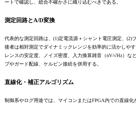
ートで確認し、総合不確かさに織り込むべきである。
測定回路とA/D変換
代表的な測定回路は、(1)定電流源＋シャント電圧測定、(
後者は相対測定でダイナミックレンジを効率的に活かしやすい。A
レンスの安定度、ノイズ密度、入力換算雑音（nV/√Hz）
プやガード配線、ケルビン接続を併用する。
直線化・補正アルゴリズム
制御系やログ用途では、マイコンまたはFPGA内での直線