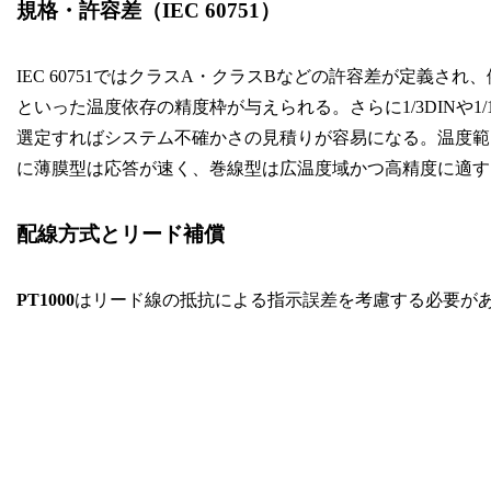
規格・許容差（IEC 60751）
IEC 60751ではクラスA・クラスBなどの許容差が定義され、例えばクラス
といった温度依存の精度枠が与えられる。さらに1/3DINや1
選定すればシステム不確かさの見積りが容易になる。温度範
に薄膜型は応答が速く、巻線型は広温度域かつ高精度に適す
配線方式とリード補償
PT1000
はリード線の抵抗による指示誤差を考慮する必要が