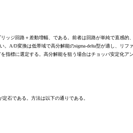
2)ブリッジ回路＋差動増幅、である。前者は回路が単純で直感的
/D変換は低帯域で高分解能のsigma-delta型が適し、リフ
などを指標に選定する。高分解能を狙う場合はチョッパ安定化ア
化が定石である。方法は以下の通りである。