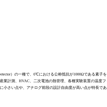
ture Detector）の一種で、0℃における公称抵抗が1000Ωである素子を
産業計測、HVAC、二次電池の熱管理、各種実験装置の温度フ
に小さい点や、アナログ前段の設計自由度が高い点が特長であ