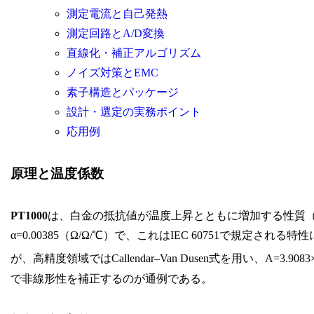
測定電流と自己発熱
測定回路とA/D変換
直線化・補正アルゴリズム
ノイズ対策とEMC
素子構造とパッケージ
設計・選定の実務ポイント
応用例
原理と温度係数
PT1000
は、白金の抵抗値が温度上昇とともに増加する性質
α=0.00385（Ω/Ω/℃）で、これはIEC 60751で規定され
が、高精度領域ではCallendar–Van Dusen式を用い、A=3.9083×
で非線形性を補正するのが通例である。