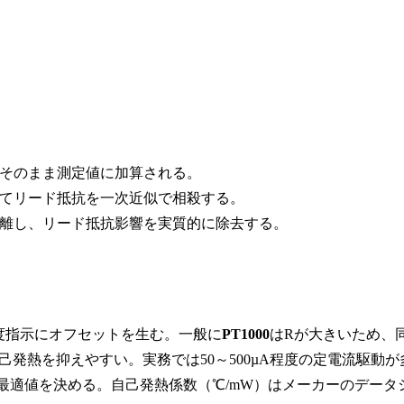
がそのまま測定値に加算される。
してリード抵抗を一次近似で相殺する。
分離し、リード抵抗影響を実質的に除去する。
度指示にオフセットを生む。一般に
PT1000
はRが大きいため、
発熱を抑えやすい。実務では50～500µA程度の定電流駆動が
最適値を決める。自己発熱係数（℃/mW）はメーカーのデータ