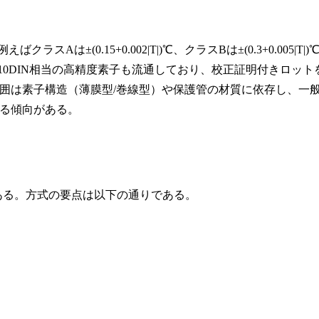
Aは±(0.15+0.002|T|)℃、クラスBは±(0.3+0.005|T|)
/10DIN相当の高精度素子も流通しており、校正証明付きロット
囲は素子構造（薄膜型/巻線型）や保護管の材質に依存し、一
る傾向がある。
ある。方式の要点は以下の通りである。