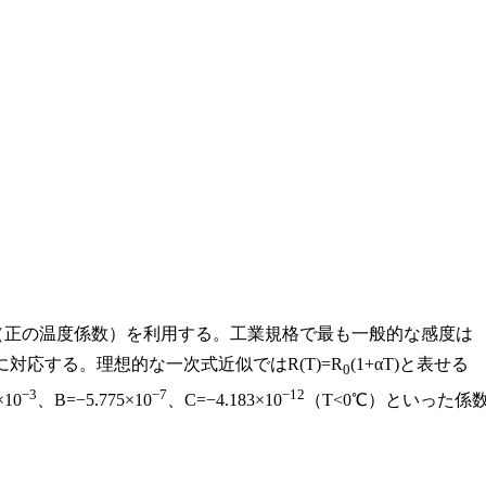
（正の温度係数）を利用する。工業規格で最も一般的な感度は
る特性に対応する。理想的な一次式近似ではR(T)=R
(1+αT)と表せる
0
−3
−7
−12
10
、B=−5.775×10
、C=−4.183×10
（T<0℃）といった係