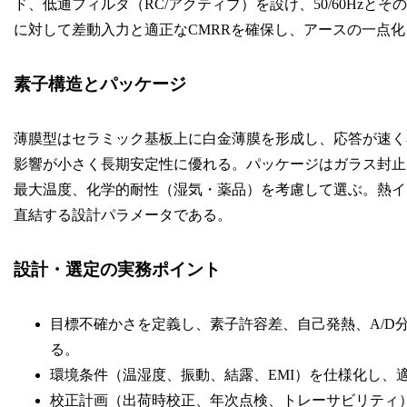
ド、低通フィルタ（RC/アクティブ）を設け、50/60Hz
に対して差動入力と適正なCMRRを確保し、アースの一点
素子構造とパッケージ
薄膜型はセラミック基板上に白金薄膜を形成し、応答が速く
影響が小さく長期安定性に優れる。パッケージはガラス封止
最大温度、化学的耐性（湿気・薬品）を考慮して選ぶ。熱イ
直結する設計パラメータである。
設計・選定の実務ポイント
目標不確かさを定義し、素子許容差、自己発熱、A/D
る。
環境条件（温湿度、振動、結露、EMI）を仕様化し、
校正計画（出荷時校正、年次点検、トレーサビリティ