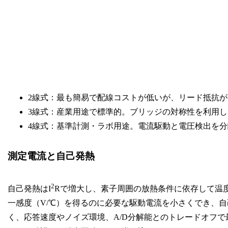
2線式：最も簡易で配線コストが低いが、リード抵抗
3線式：産業用途で標準的。ブリッジの対称性を利用
4線式：基準計測・ラボ用途。電流駆動と電圧検出を
測定電流と自己発熱
2
自己発熱はI
Rで増大し、素子周囲の放熱条件に依存して温
一感度（V/℃）を得るのに必要な駆動電流を小さくでき、自己
く、応答速度やノイズ環境、A/D分解能とのトレードオフで