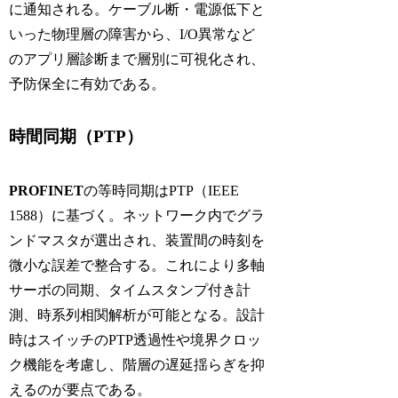
に通知される。ケーブル断・電源低下と
いった物理層の障害から、I/O異常など
のアプリ層診断まで層別に可視化され、
予防保全に有効である。
時間同期（PTP）
PROFINET
の等時同期は
PTP
（
IEEE
1588
）に基づく。ネットワーク内でグラ
ンドマスタが選出され、装置間の時刻を
微小な誤差で整合する。これにより多軸
サーボの同期、タイムスタンプ付き計
測、時系列相関解析が可能となる。設計
時はスイッチのPTP透過性や境界クロッ
ク機能を考慮し、階層の遅延揺らぎを抑
えるのが要点である。