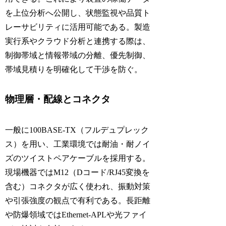
を上位分析へ公開し、状態監視や品質ト
レーサビリティに活用可能である。製造
実行系やクラウド分析と連携する際は、
制御帯域と情報帯域の分離、優先制御、
帯域見積りを明確化して干渉を防ぐ。
物理層・配線とコネクタ
一般に
100BASE-TX
（フルデュプレック
ス）を用い、工業環境では耐油・耐ノイ
ズのツイストペアケーブルを採用する。
現場機器では
M12
（Dコード/RJ45変換を
含む）コネクタが広く使われ、振動対策
や引張強度の観点で有利である。長距離
や防爆領域では
Ethernet-APL
や光ファイ