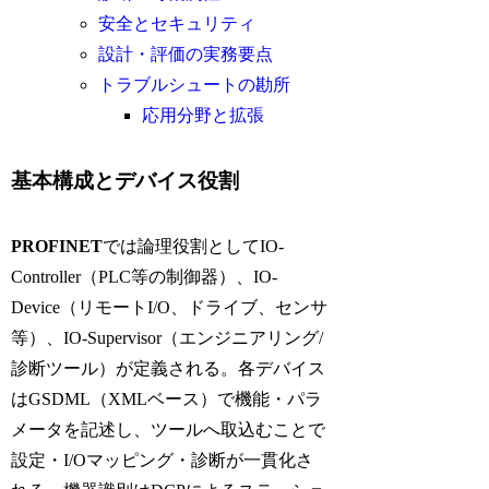
安全とセキュリティ
設計・評価の実務要点
トラブルシュートの勘所
応用分野と拡張
基本構成とデバイス役割
PROFINET
では論理役割として
IO-
Controller
（PLC等の制御器）、
IO-
Device
（リモートI/O、ドライブ、センサ
等）、
IO-Supervisor
（エンジニアリング/
診断ツール）が定義される。各デバイス
は
GSDML
（XMLベース）で機能・パラ
メータを記述し、ツールへ取込むことで
設定・I/Oマッピング・診断が一貫化さ