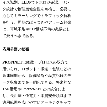
イス識別、
LLDP
でトポロジ確認、リン
ク統計で物理層健全性を点検し、必要に
応じてミラーリングでトラフィック解析
を行う。周期のばらつきやアラーム頻発
は、帯域不足や
PTP
構成不備の兆候とし
て疑うべきである。
応用分野と拡張
PROFINET
は離散・プロセスの双方で
用いられ、ロボット・搬送・包装などの
高速同期から、設備診断や品質記録のデ
ータ収集までを一網化できる。将来的な
TSN
活用や
Ethernet-APL
との統合によ
り、長距離・低電力・本質安全領域まで
適用範囲を広げやすいアーキテクチャで