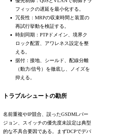
優先制御：
QoS
と
VLAN
で制御トラ
フィックの遅延を最小化する。
冗長性：
MRP
の収束時間と装置の
再試行挙動を検証する。
時刻同期：
PTP
ドメイン、境界ク
ロック配置、アワレネス設定を整
える。
据付：接地、シールド、配線分離
（動力/信号）を徹底し、ノイズを
抑える。
トラブルシュートの勘所
名前重複や
IP
競合、誤った
GSDML
バー
ジョン、スイッチの優先度未設定は典型
的な不具合要因である。まず
DCP
でデバ