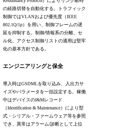
Redundancy Protocol）によりリンク断時
の経路切替を自動化する。トラフィック
制御では
VLAN
および優先度（
IEEE
802.1Q/1p
）を用い、制御フレームの遅
延を抑制する。制御/情報系の分離、セ
ル化、アクセス制御リストの適用は堅牢
化の基本方針である。
エンジニアリングと保全
導入時は
GSDML
を取り込み、入出力サ
イズやパラメータを一括設定する。稼働
中はデバイスの
I&M
レコード
（Identification & Maintenance）により型
式・シリアル・ファームウェア等を参照
でき、異常はアラーム/診断として上位