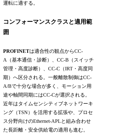
運転に適する。
コンフォーマンスクラスと適用範
囲
PROFINET
は適合性の観点から
CC-
A
（基本通信・診断）、
CC-B
（スイッチ
管理・高度診断）、
CC-C
（
IRT
・高度同
期）へ区分される。一般離散制御は
CC-
A/B
で十分な場合が多く、モーション用
途や軸間同期には
CC-C
が選択される。
近年はタイムセンシティブネットワーキ
ング（
TSN
）を活用する拡張や、プロセ
ス分野向けの
Ethernet-APL
と組み合わせ
た長距離・安全供給電の適用も進む。