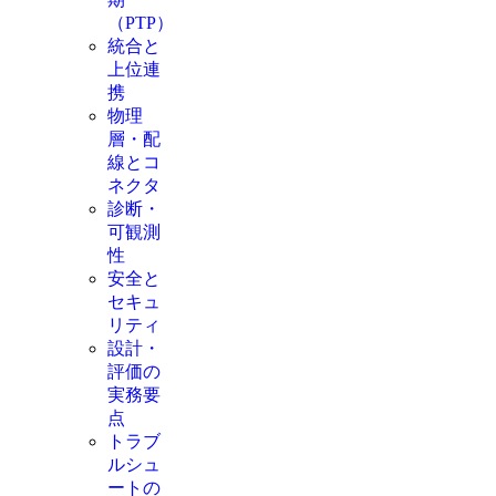
（PTP）
統合と
上位連
携
物理
層・配
線とコ
ネクタ
診断・
可観測
性
安全と
セキュ
リティ
設計・
評価の
実務要
点
トラブ
ルシュ
ートの