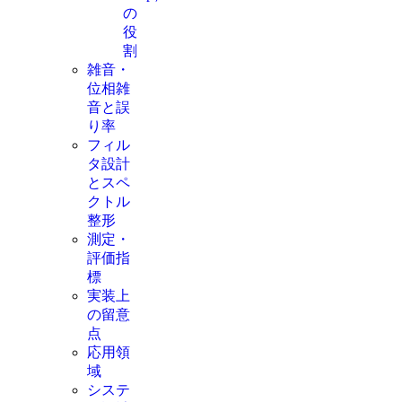
の
役
割
雑音・
位相雑
音と誤
り率
フィル
タ設計
とスペ
クトル
整形
測定・
評価指
標
実装上
の留意
点
応用領
域
システ