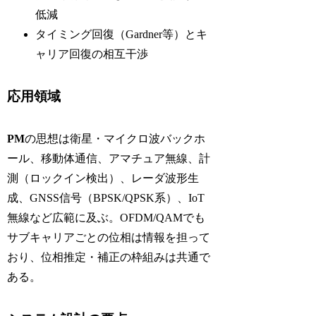
低減
タイミング回復（Gardner等）とキ
ャリア回復の相互干渉
応用領域
PM
の思想は衛星・マイクロ波バックホ
ール、移動体通信、アマチュア無線、計
測（ロックイン検出）、レーダ波形生
成、GNSS信号（BPSK/QPSK系）、IoT
無線など広範に及ぶ。OFDM/QAMでも
サブキャリアごとの位相は情報を担って
おり、位相推定・補正の枠組みは共通で
ある。