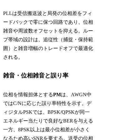
PLLは受信搬送波と局発の位相差をフィ
ードバックで零に保つ回路であり、位相
雑音や周波数オフセットを抑える。ルー
プ帯域の設計は、追従性（捕捉・保持範
囲）と雑音増幅のトレードオフで最適化
される。
雑音・位相雑音と誤り率
位相を情報担体とする
PM
は、AWGN中
ではC/Nに応じた誤り率特性を示す。デ
ィジタルPSKでは、BPSK/QPSKが同一
エネルギー当たりで良好なBERを与える
一方、8PSK以上は最小位相差が小さく
なるため高いSNRを要する。送受の位相