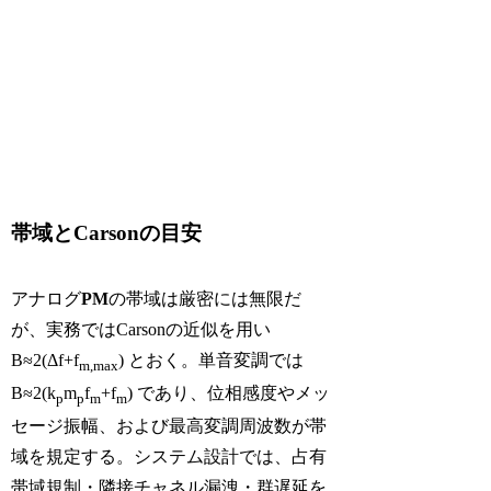
帯域とCarsonの目安
アナログ
PM
の帯域は厳密には無限だ
が、実務ではCarsonの近似を用い
B≈2(Δf+f
) とおく。単音変調では
m,max
B≈2(k
m
f
+f
) であり、位相感度やメッ
p
p
m
m
セージ振幅、および最高変調周波数が帯
域を規定する。システム設計では、占有
帯域規制・隣接チャネル漏洩・群遅延を