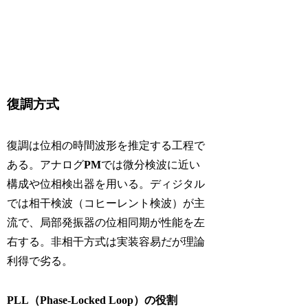
復調方式
復調は位相の時間波形を推定する工程で
ある。アナログ
PM
では微分検波に近い
構成や位相検出器を用いる。ディジタル
では相干検波（コヒーレント検波）が主
流で、局部発振器の位相同期が性能を左
右する。非相干方式は実装容易だが理論
利得で劣る。
PLL（Phase-Locked Loop）の役割