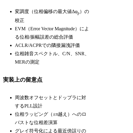
変調度（位相偏移の最大値Δφ
）の
p
校正
EVM（Error Vector Magnitude）によ
る位相/振幅誤差の総合評価
ACLR/ACPRでの隣接漏洩評価
位相雑音スペクトル、C/N、SNR、
MERの測定
実装上の留意点
周波数オフセットとドップラに対
するPLL設計
位相ラッピング（±π越え）へのロ
バストな位相差演算
グレイ符号化による最近傍誤りの