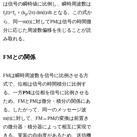
は信号の瞬時値に比例し、瞬時周波数は
f
(t)=f
+ (k
/2π) dm(t)/dt となる。この式か
i
c
p
ら、同一m(t)に対してPMは信号の時間微
分に応じた周波数偏移を生じることが読
み取れる。
FMとの関係
FMは瞬時周波数を信号に比例させる方
式で、位相は信号の時間積分に比例す
る。一方
PM
は位相を信号に比例させる
ため、FMとPMは微分・積分の関係にあ
る。したがって、同一のメッセージ波
m(t)に対して、FM↔PMの変換は前置き
の微分器・積分器によって相互に実現で
きる。実装の自由度があるため、送信機