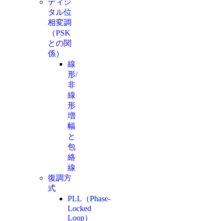
ディジ
タル位
相変調
（PSK
との関
係）
線
形/
非
線
形
増
幅
と
包
絡
線
復調方
式
PLL（Phase-
Locked
Loop）