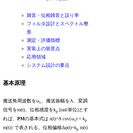
雑音・位相雑音と誤り率
フィルタ設計とスペクトル整
形
測定・評価指標
実装上の留意点
応用領域
システム設計の要点
基本原理
搬送角周波数をω
、搬送振幅をA、変調
c
信号をm(t)、位相感度をk
[rad/単位]とす
p
れば、
PM
の基本式は s(t)=A cos{ω
t + k
c
p
m(t)} で表される。位相偏移Δφ(t)=k
m(t)
p