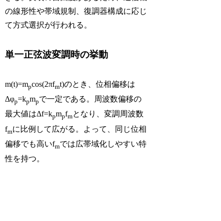
の線形性や帯域規制、復調器構成に応じ
て方式選択が行われる。
単一正弦波変調時の挙動
m(t)=m
cos(2πf
t)のとき、位相偏移は
p
m
Δφ
=k
m
で一定である。周波数偏移の
p
p
p
最大値はΔf=k
m
f
となり、変調周波数
p
p
m
f
に比例して広がる。よって、同じ位相
m
偏移でも高いf
では広帯域化しやすい特
m
性を持つ。