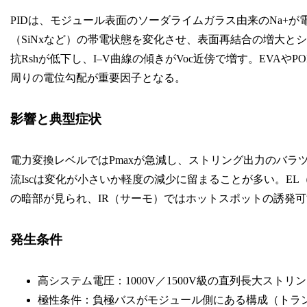
PIDは、モジュール表面のソーダライムガラス由来のNa+
（SiNxなど）の帯電状態を変化させ、表面再結合の増大と
抗Rshが低下し、I–V曲線の傾きがVoc近傍で増す。EVA
周りの電位勾配が重要因子となる。
影響と典型症状
電力変換レベルではPmaxが急減し、ストリング出力のバラツ
流Iscは変化が小さいか軽度の減少に留まることが多い。E
の暗部が見られ、IR（サーモ）ではホットスポットの誘発
発生条件
高システム電圧：1000V／1500V級の直列長大ストリ
極性条件：負極バスがモジュール側にある構成（トラン