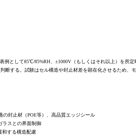
表例として85℃/85%RH、±1000V（もしくはそれ以上）を所定
否を判断する。試験はセル構造や封止材差を顕在化させるため、
過の封止材（POE等）、高品質エッジシール
ガラスとの界面制御
緩和する構造配慮