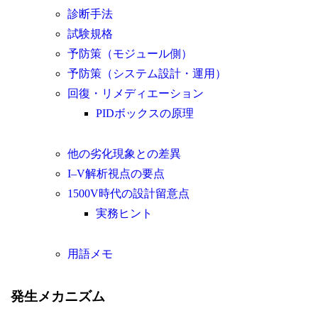
診断手法
試験規格
予防策（モジュール側）
予防策（システム設計・運用）
回復・リメディエーション
PIDボックスの原理
他の劣化現象との差異
I–V解析視点の要点
1500V時代の設計留意点
実務ヒント
用語メモ
発生メカニズム