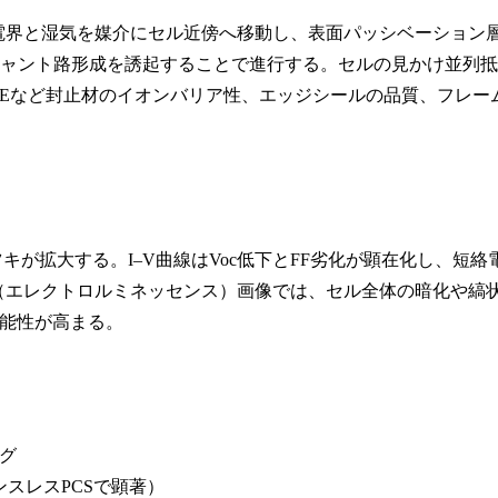
が電界と湿気を媒介にセル近傍へ移動し、表面パッシベーション
シャント路形成を誘起することで進行する。セルの見かけ並列抵
やPOEなど封止材のイオンバリア性、エッジシールの品質、フレー
キが拡大する。I–V曲線はVoc低下とFF劣化が顕在化し、短絡
L（エレクトロルミネッセンス）画像では、セル全体の暗化や縞
可能性が高まる。
ング
スレスPCSで顕著）