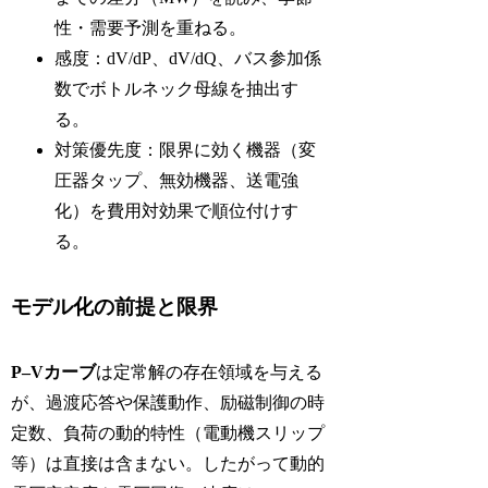
性・需要予測を重ねる。
感度：dV/dP、dV/dQ、バス参加係
数でボトルネック母線を抽出す
る。
対策優先度：限界に効く機器（変
圧器タップ、無効機器、送電強
化）を費用対効果で順位付けす
る。
モデル化の前提と限界
P–Vカーブ
は定常解の存在領域を与える
が、過渡応答や保護動作、励磁制御の時
定数、負荷の動的特性（電動機スリップ
等）は直接は含まない。したがって動的