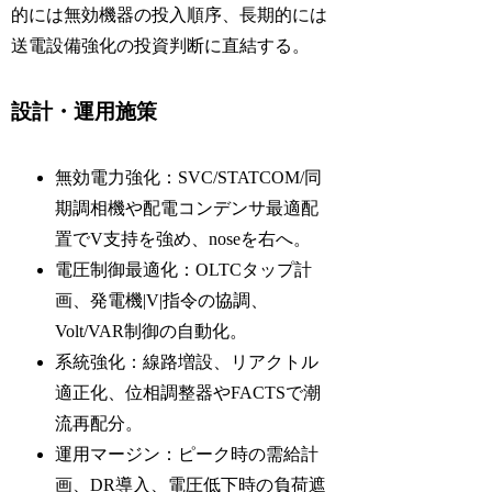
的には無効機器の投入順序、長期的には
送電設備強化の投資判断に直結する。
設計・運用施策
無効電力強化：SVC/STATCOM/同
期調相機や配電コンデンサ最適配
置でV支持を強め、noseを右へ。
電圧制御最適化：OLTCタップ計
画、発電機|V|指令の協調、
Volt/VAR制御の自動化。
系統強化：線路増設、リアクトル
適正化、位相調整器やFACTSで潮
流再配分。
運用マージン：ピーク時の需給計
画、DR導入、電圧低下時の負荷遮