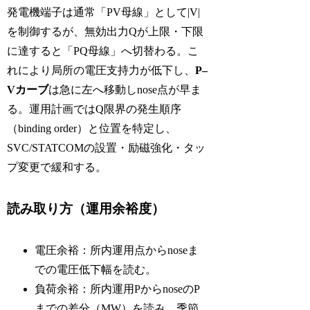
発電機端子は通常「PV母線」として|V|
を制御するが、無効出力Qが上限・下限
に達すると「PQ母線」へ切替わる。こ
れにより局所の電圧支持力が低下し、
P–
Vカーブ
は急に左へ移動しnose点が早ま
る。運用計画ではQ限界の発生順序
（binding order）と位置を特定し、
SVC/STATCOMの設置・励磁強化・タッ
プ変更で緩和する。
読み取り方（運用余裕度）
電圧余裕：所内運用点からnoseま
での電圧低下幅を読む。
負荷余裕：所内運用PからnoseのP
までの差分（MW）を読み、季節