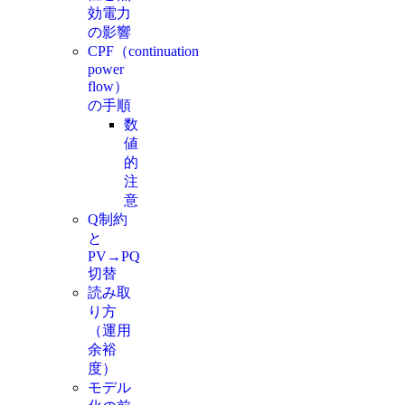
効電力
の影響
CPF（continuation
power
flow）
の手順
数
値
的
注
意
Q制約
と
PV→PQ
切替
読み取
り方
（運用
余裕
度）
モデル