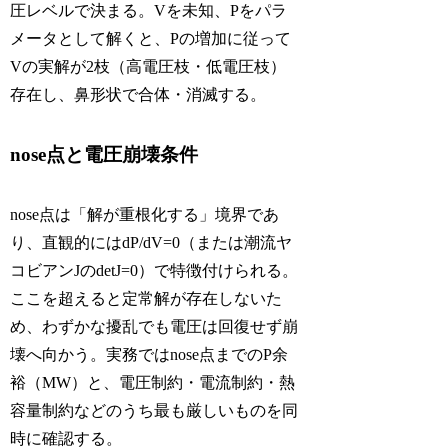
圧レベルで決まる。Vを未知、Pをパラ
メータとして解くと、Pの増加に従って
Vの実解が2枝（高電圧枝・低電圧枝）
存在し、鼻形状で合体・消滅する。
nose点と電圧崩壊条件
nose点は「解が重根化する」境界であ
り、直観的にはdP/dV=0（または潮流ヤ
コビアンJのdetJ=0）で特徴付けられる。
ここを超えると定常解が存在しないた
め、わずかな擾乱でも電圧は回復せず崩
壊へ向かう。実務ではnose点までのP余
裕（MW）と、電圧制約・電流制約・熱
容量制約などのうち最も厳しいものを同
時に確認する。