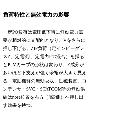
負荷特性と無効電力の影響
一定PQ負荷は電圧低下時に無効電力需
要が相対的に支配的となり、Vをさらに
押し下げる。ZIP負荷（定インピーダン
スZ、定電流I、定電力Pの混合）を採る
と
P–Vカーブ
の形状は変わり、Z成分が
多いほど下支えが強く余裕が大きく見え
る。電動機群の無効吸収、励磁装置、コ
ンデンサ・SVC・STATCOM等の無効供
給はnose位置を右方（高P側）へ押し出
す効果を持つ。