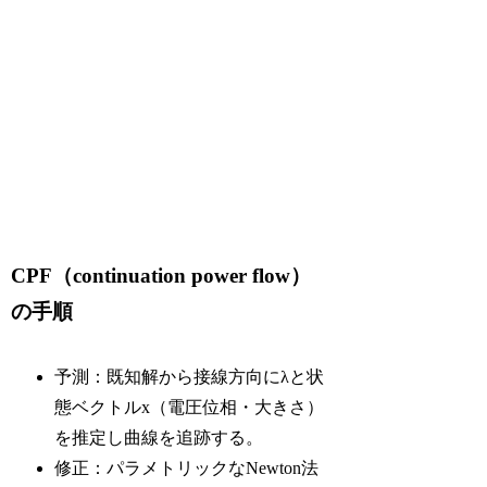
CPF（continuation power flow）
の手順
予測：既知解から接線方向にλと状
態ベクトルx（電圧位相・大きさ）
を推定し曲線を追跡する。
修正：パラメトリックなNewton法