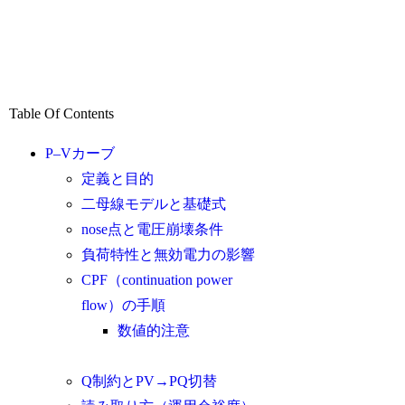
Table Of Contents
P–Vカーブ
定義と目的
二母線モデルと基礎式
nose点と電圧崩壊条件
負荷特性と無効電力の影響
CPF（continuation power
flow）の手順
数値的注意
Q制約とPV→PQ切替