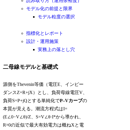
読み取り方（運用余裕度）
モデル化の前提と限界
モデル粒度の選択
指標化とレポート
設計・運用施策
実務上の落とし穴
二母線モデルと基礎式
源側をThevenin等価（電圧E、インピー
ダンスZ=R+jX）とし、負荷母線電圧V、
負荷S=P+jQとする単純化で
P–Vカーブ
の
本質が見える。潮流方程式はI=
(E∠0−V∠θ)/Z、S=V∠θ·I*から導かれ、
R≃0の近似で最大有効電力は概ねXと電