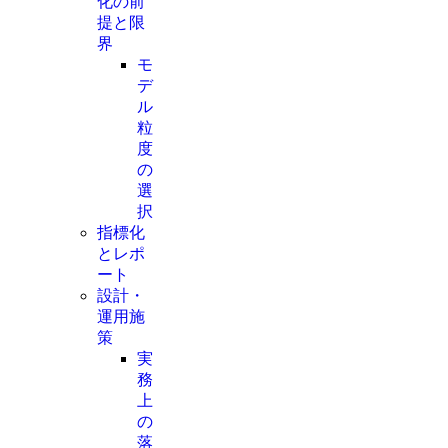
化の前
提と限
界
モ
デ
ル
粒
度
の
選
択
指標化
とレポ
ート
設計・
運用施
策
実
務
上
の
落