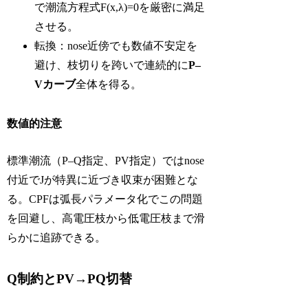
で潮流方程式F(x,λ)=0を厳密に満足
させる。
転換：nose近傍でも数値不安定を
避け、枝切りを跨いで連続的に
P–
Vカーブ
全体を得る。
数値的注意
標準潮流（P–Q指定、PV指定）ではnose
付近でJが特異に近づき収束が困難とな
る。CPFは弧長パラメータ化でこの問題
を回避し、高電圧枝から低電圧枝まで滑
らかに追跡できる。
Q制約とPV→PQ切替