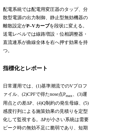
配電系統では配電用変圧器のタップ、分
散型電源の出力制御、静止型無効機器の
離散設定が
P–Vカーブ
を段状に変える。
送電レベルでは線路増設・位相調整器・
直流連系が曲線全体を右へ押す効果を持
つ。
指標化とレポート
日常運用では、(1)基準潮流でのVプロフ
ァイル、(2)CPFで得たnose点P
、(3)運
max
用点との差ΔP、(4)Q制約の発生母線、(5)
感度行列による施策効果の見積りを定型
化して監視する。ΔPが小さい系統は需要
ピーク時の無効不足に脆弱であり、短期