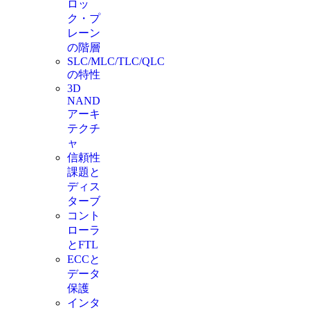
ロッ
ク・プ
レーン
の階層
SLC/MLC/TLC/QLC
の特性
3D
NAND
アーキ
テクチ
ャ
信頼性
課題と
ディス
ターブ
コント
ローラ
とFTL
ECCと
データ
保護
インタ