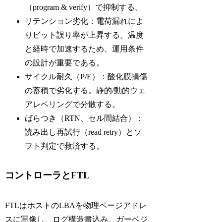
（program & verify）で抑制する。
リテンション劣化：電荷漏れによ
りビット誤り率が上昇する。温度
と経時で加速するため、運用条件
の設計が重要である。
サイクル耐久（P/E）：酸化膜損傷
の蓄積で劣化する。静的/動的ウェ
アレベリングで分散する。
ばらつき（RTN、セル間結合）：
読み出し再試行（read retry）とソ
フト判定で救済する。
コントローラとFTL
FTLはホストのLBAを物理ページアドレ
スに写像し、ログ構造書込み、ガーベジ