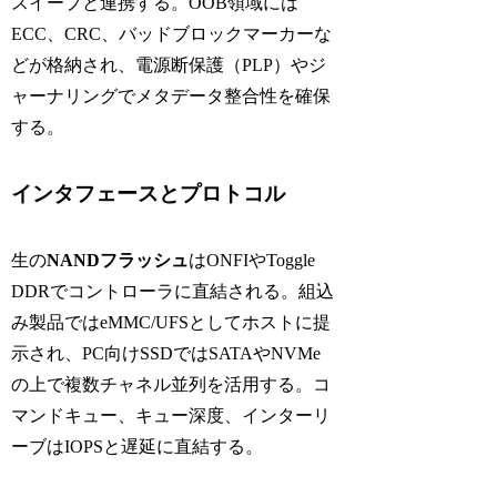
スイープと連携する。OOB領域には
ECC、CRC、バッドブロックマーカーな
どが格納され、電源断保護（PLP）やジ
ャーナリングでメタデータ整合性を確保
する。
インタフェースとプロトコル
生の
NANDフラッシュ
はONFIやToggle
DDRでコントローラに直結される。組込
み製品ではeMMC/UFSとしてホストに提
示され、PC向けSSDではSATAやNVMe
の上で複数チャネル並列を活用する。コ
マンドキュー、キュー深度、インターリ
ーブはIOPSと遅延に直結する。