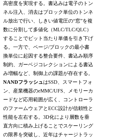
高密度を実現する。書込みは電子のトン
ネル注入、消去はブロック単位のトンネ
ル放出で行い、しきい値電圧の“窓”を複
数に分割して多値化（MLC/TLC/QLC）
することでビット当たり単価を引き下げ
る。一方で、ページ/ブロックの最小書
換単位に起因する整合要件、書込み順序
制約、ガーベジコレクションによる書込
み増幅など、制御上の課題が存在する。
NANDフラッシュ
はSSD、スマートフォ
ン、産業機器のeMMC/UFS、メモリーカ
ードなど応用範囲が広く、コントローラ
のファームウェアとECC設計が信頼性と
性能を左右する。3D化により層数を垂
直方向に積み上げることでスケーリング
の限界を突破し、近年はチャージトラッ