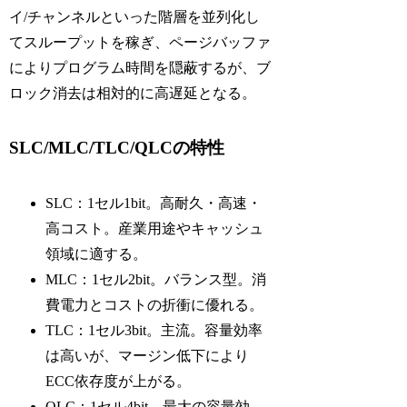
イ/チャンネルといった階層を並列化し
てスループットを稼ぎ、ページバッファ
によりプログラム時間を隠蔽するが、ブ
ロック消去は相対的に高遅延となる。
SLC/MLC/TLC/QLCの特性
SLC：1セル1bit。高耐久・高速・
高コスト。産業用途やキャッシュ
領域に適する。
MLC：1セル2bit。バランス型。消
費電力とコストの折衝に優れる。
TLC：1セル3bit。主流。容量効率
は高いが、マージン低下により
ECC依存度が上がる。
QLC：1セル4bit。最大の容量効