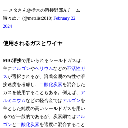
— メタさん@栃木の溶接野郎Aチーム
時々ぬこ (@metalist2018)
February 22,
2024
使用されるガスとワイヤ
MIG溶接
で用いられるシールドガスは、
主に
アルゴン
や
ヘリウム
などの
不活性ガ
ス
が選択されるが、溶着金属の特性や溶
接速度を考慮し、
二酸化炭素
を混合した
ガスを使用することもある。例えば、
ア
ルミニウム
などの軽合金では
アルゴン
を
主とした純度の高いシールドガスを用い
るのが一般的であるが、炭素鋼では
アル
ゴン
と
二酸化炭素
を適度に混合すること