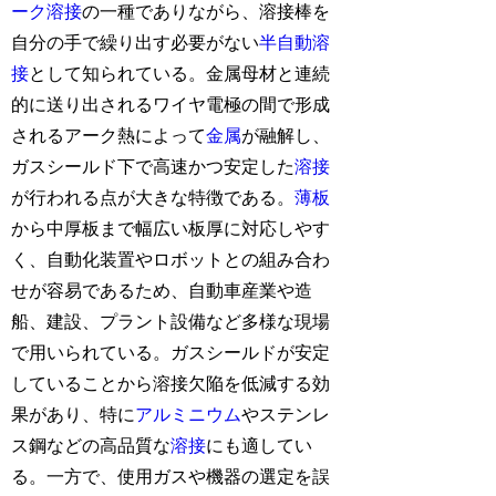
ーク溶接
の一種でありながら、溶接棒を
自分の手で繰り出す必要がない
半自動溶
接
として知られている。金属母材と連続
的に送り出されるワイヤ電極の間で形成
されるアーク熱によって
金属
が融解し、
ガスシールド下で高速かつ安定した
溶接
が行われる点が大きな特徴である。
薄板
から中厚板まで幅広い板厚に対応しやす
く、自動化装置やロボットとの組み合わ
せが容易であるため、自動車産業や造
船、建設、プラント設備など多様な現場
で用いられている。ガスシールドが安定
していることから溶接欠陥を低減する効
果があり、特に
アルミニウム
やステンレ
ス鋼などの高品質な
溶接
にも適してい
る。一方で、使用ガスや機器の選定を誤