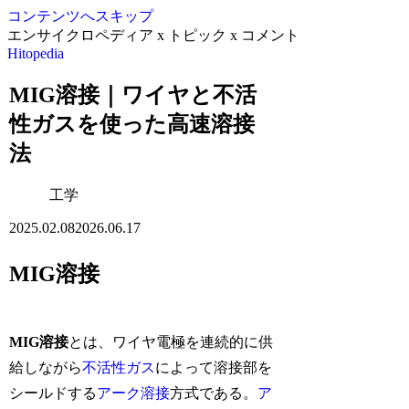
コンテンツへスキップ
エンサイクロペディア x トピック x コメント
Hitopedia
MIG溶接｜ワイヤと不活
性ガスを使った高速溶接
法
工学
2025.02.08
2026.06.17
MIG溶接
MIG溶接
とは、ワイヤ電極を連続的に供
給しながら
不活性ガス
によって溶接部を
シールドする
アーク溶接
方式である。
ア