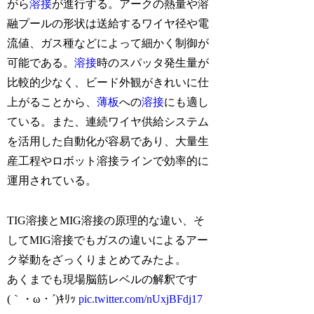
がら
溶接
が進行する。アークの熱量や溶
融プールの形状は送給するワイヤ径や電
流値、ガス種などによって細かく制御が
可能である。
溶接
時のスパッタ発生量が
比較的少なく、ビード外観がきれいに仕
上がることから、
薄板
への
溶接
にも適し
ている。また、連続ワイヤ供給システム
を活用した自動化が容易であり、大量生
産工程やロボット溶接ラインで効率的に
運用されている。
TIG溶接とMIG溶接の原理的な違い、そ
してMIG溶接でもガスの違いによるアー
ク挙動をざっくりまとめてみたよ。
あくまでも現場脳筋レベルの解釈です
(｀・ω・´)ｷﾘｯ
pic.twitter.com/nUxjBFdj17