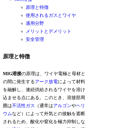
原理と特徴
使用されるガスとワイヤ
適用分野
メリットとデメリット
安全管理
原理と特徴
MIG溶接
の原理は、ワイヤ電極と母材と
の間に発生する
アーク放電
によって材料
を融解し、連続供給されるワイヤを溶け
込ませる点にある。このとき、溶接部周
囲は
不活性ガス
（通常は
アルゴン
や
ヘリ
ウム
など）によって外気との接触を遮断
されるため、酸化や窒化を極力抑制しな