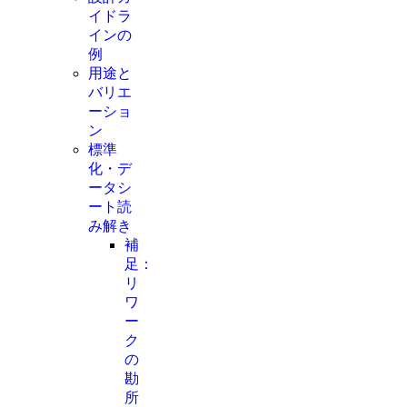
イドラ
インの
例
用途と
バリエ
ーショ
ン
標準
化・デ
ータシ
ート読
み解き
補
足：
リ
ワ
ー
ク
の
勘
所