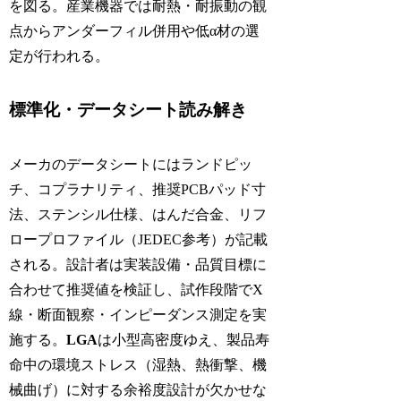
を図る。産業機器では耐熱・耐振動の観
点からアンダーフィル併用や低α材の選
定が行われる。
標準化・データシート読み解き
メーカのデータシートにはランドピッ
チ、コプラナリティ、推奨PCBパッド寸
法、ステンシル仕様、はんだ合金、リフ
ロープロファイル（JEDEC参考）が記載
される。設計者は実装設備・品質目標に
合わせて推奨値を検証し、試作段階でX
線・断面観察・インピーダンス測定を実
施する。
LGA
は小型高密度ゆえ、製品寿
命中の環境ストレス（湿熱、熱衝撃、機
械曲げ）に対する余裕度設計が欠かせな