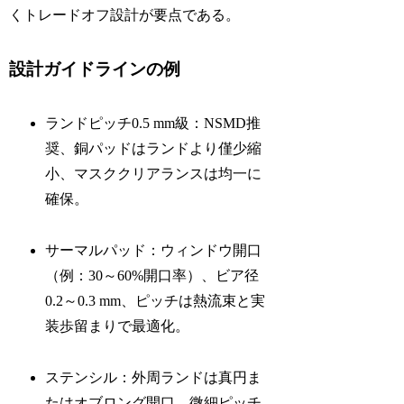
くトレードオフ設計が要点である。
設計ガイドラインの例
ランドピッチ0.5 mm級：NSMD推
奨、銅パッドはランドより僅少縮
小、マスククリアランスは均一に
確保。
サーマルパッド：ウィンドウ開口
（例：30～60%開口率）、ビア径
0.2～0.3 mm、ピッチは熱流束と実
装歩留まりで最適化。
ステンシル：外周ランドは真円ま
たはオブロング開口、微細ピッチ