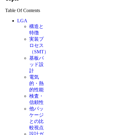
Table Of Contents
LGA
構造と
特徴
実装プ
ロセス
（SMT）
基板パ
ッド設
計
電気
的・熱
的性能
検査・
信頼性
他パッ
ケージ
との比
較視点
設計ガ