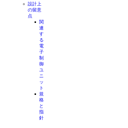
設計上
の留意
点
関
連
す
る
電
子
制
御
ユ
ニ
ッ
ト
規
格
と
指
針