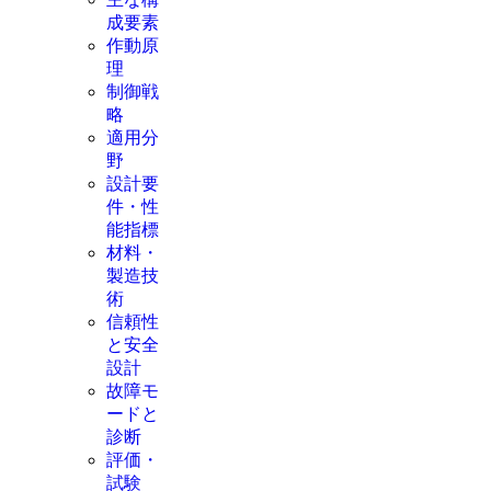
成要素
作動原
理
制御戦
略
適用分
野
設計要
件・性
能指標
材料・
製造技
術
信頼性
と安全
設計
故障モ
ードと
診断
評価・
試験