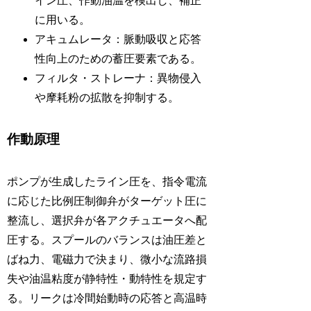
イン圧、作動油温を検出し、補正
に用いる。
アキュムレータ：脈動吸収と応答
性向上のための蓄圧要素である。
フィルタ・ストレーナ：異物侵入
や摩耗粉の拡散を抑制する。
作動原理
ポンプが生成したライン圧を、指令電流
に応じた比例圧制御弁がターゲット圧に
整流し、選択弁が各アクチュエータへ配
圧する。スプールのバランスは油圧差と
ばね力、電磁力で決まり、微小な流路損
失や油温粘度が静特性・動特性を規定す
る。リークは冷間始動時の応答と高温時