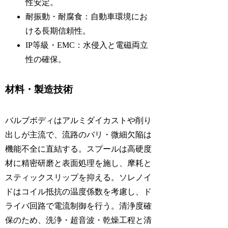
性安定。
耐振動・耐腐食：自動車環境にお
ける長期信頼性。
IP等級・EMC：水侵入と電磁両立
性の確保。
材料・製造技術
バルブボディはアルミダイカストや削り
出しが主流で、流路のバリ・微細欠陥は
機能不全に直結する。スプールは高硬度
材に精密研磨と表面処理を施し、摩耗と
スティックスリップを抑える。ソレノイ
ドはコイル抵抗の温度係数を考慮し、ド
ライバ回路で電流制御を行う。清浄度確
保のため、洗浄・超音波・乾燥工程と清