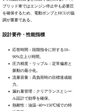
ブリッド車ではエンジン停止中も必要圧
を確保するため、電動ポンプとHCUの協
調が重要である。
設計要件・性能指標
応答時間：段階指令に対する10–
90%立上り時間。
圧力精度・リップル：定常偏差と
脈動の最小化。
流量容量：高負荷時の目標達成能
力。
漏れ量管理：クリアランスとシー
ル設計で効率を確保。
熱耐性：油温−40〜150℃域での特