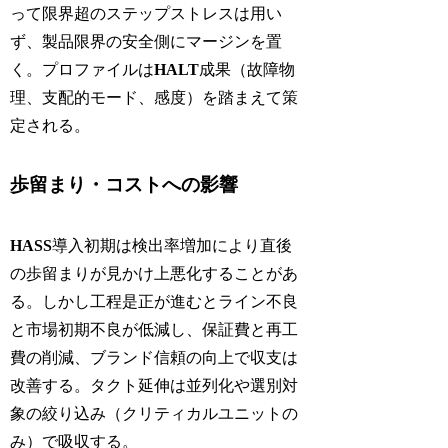
って限界超のステップストレスは用い
ず、製品限界の安全側にマージンを置
く。プロファイルは
HALT
成果（故障物
理、支配的モード、感度）を踏まえて策
定される。
歩留まり・コストへの影響
HASS
導入初期は検出率増加により直後
の歩留まりが見かけ上悪化することがあ
る。しかし工程是正が進むとライン不良
と市場初期不良が低減し、保証費と再工
費の削減、ブランド信頼の向上で収支は
改善する。タクト延伸は並列化や選別対
象の絞り込み（クリティカルユニットの
み）で吸収する。