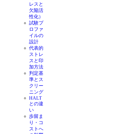
レスと
欠陥活
性化）
試験プ
ロファ
イルの
設計
代表的
ストレ
スと印
加方法
判定基
準とス
クリー
ニング
HALT
との違
い
歩留ま
り・コ
ストへ