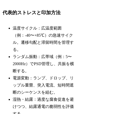
代表的ストレスと印加方法
温度サイクル：広温度範囲
（例：-40〜+85℃）の急速サイク
ル。遷移勾配と滞留時間を管理す
る。
ランダム振動：広帯域（例：5〜
2000Hz）でPSD管理し、共振を横
断する。
電源変動：ランプ、ドロップ、リ
ップル重畳、突入電流、短時間遮
断のシーケンスを組む。
湿熱・結露：過度な腐食促進を避
けつつ、結露通電の脆弱性を評価
する。