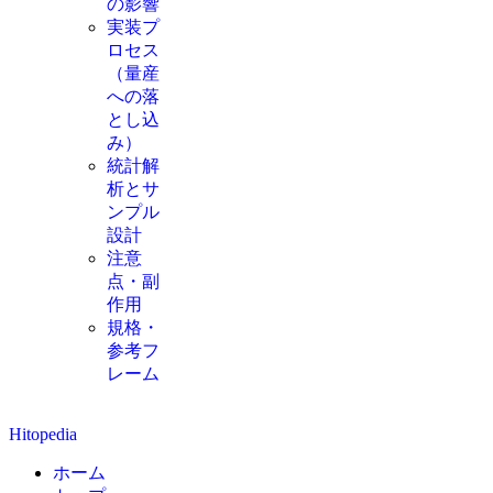
の影響
実装プ
ロセス
（量産
への落
とし込
み）
統計解
析とサ
ンプル
設計
注意
点・副
作用
規格・
参考フ
レーム
Hitopedia
ホーム