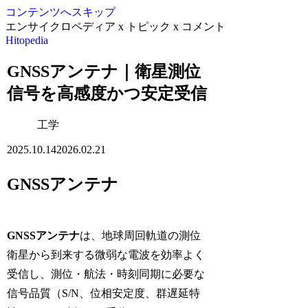
コンテンツへスキップ
エンサイクロペディア x トピック x コメント
Hitopedia
GNSSアンテナ｜衛星測位
信号を高感度かつ安定受信
工学
2025.10.14
2026.02.21
GNSSアンテナ
GNSSアンテナ
は、地球周回軌道の測位
衛星から到来する微弱な電波を効率よく
受信し、測位・航法・時刻同期に必要な
信号品質（S/N、位相安定度、群遅延特