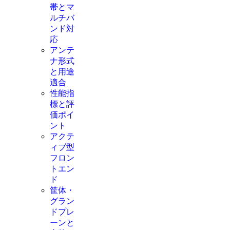
帯とマ
ルチバ
ンド対
応
アンテ
ナ形式
と用途
適合
性能指
標と評
価ポイ
ント
アクテ
ィブ型
フロン
トエン
ド
筐体・
グラン
ドプレ
ーンと