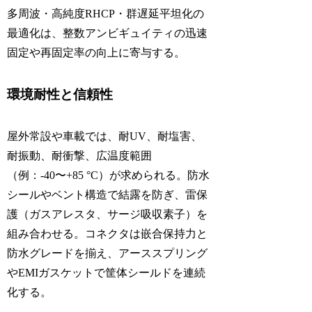
多周波・高純度RHCP・群遅延平坦化の
最適化は、整数アンビギュイティの迅速
固定や再固定率の向上に寄与する。
環境耐性と信頼性
屋外常設や車載では、耐UV、耐塩害、
耐振動、耐衝撃、広温度範囲
（例：-40〜+85 °C）が求められる。防水
シールやベント構造で結露を防ぎ、雷保
護（ガスアレスタ、サージ吸収素子）を
組み合わせる。コネクタは嵌合保持力と
防水グレードを揃え、アーススプリング
やEMIガスケットで筐体シールドを連続
化する。