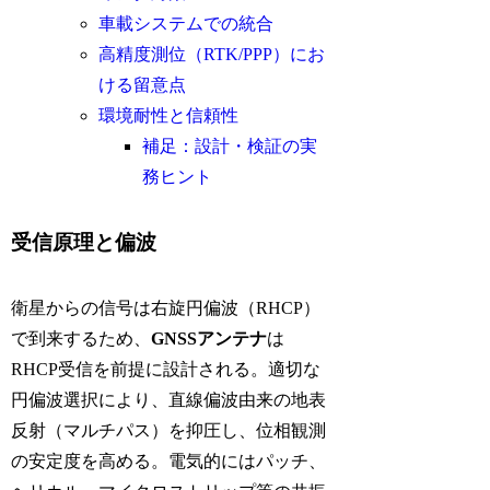
車載システムでの統合
高精度測位（RTK/PPP）にお
ける留意点
環境耐性と信頼性
補足：設計・検証の実
務ヒント
受信原理と偏波
衛星からの信号は右旋円偏波（RHCP）
で到来するため、
GNSSアンテナ
は
RHCP受信を前提に設計される。適切な
円偏波選択により、直線偏波由来の地表
反射（マルチパス）を抑圧し、位相観測
の安定度を高める。電気的にはパッチ、