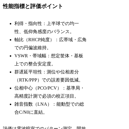
性能指標と評価ポイント
利得・指向性：上半球での均一
性、低仰角感度のバランス。
軸比（RHCP純度）：広帯域・広角
での円偏波維持。
VSWR・帯域幅：想定筐体・基板
上での整合安定度。
群遅延平坦性：測位や位相差分
（RTK/PPP）での誤差要因低減。
位相中心（PCO/PCV）：基準局・
高精度計測で必須の校正項目。
雑音指数（LNA）：能動型での総
合C/N0に直結。
評価は電波暗室でのパターン測定、開放