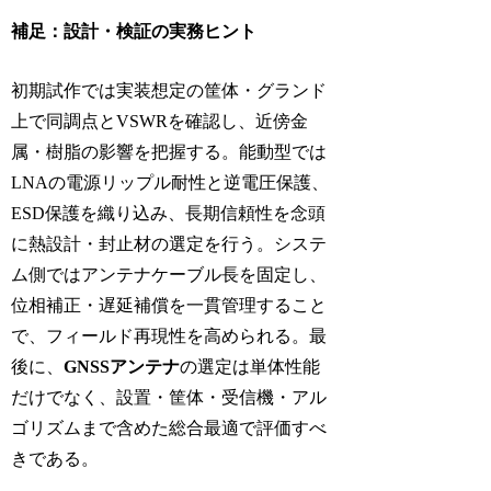
補足：設計・検証の実務ヒント
初期試作では実装想定の筐体・グランド
上で同調点とVSWRを確認し、近傍金
属・樹脂の影響を把握する。能動型では
LNAの電源リップル耐性と逆電圧保護、
ESD保護を織り込み、長期信頼性を念頭
に熱設計・封止材の選定を行う。システ
ム側ではアンテナケーブル長を固定し、
位相補正・遅延補償を一貫管理すること
で、フィールド再現性を高められる。最
後に、
GNSSアンテナ
の選定は単体性能
だけでなく、設置・筐体・受信機・アル
ゴリズムまで含めた総合最適で評価すべ
きである。