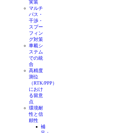
実装
マルチ
パス・
干渉・
スプー
フィン
グ対策
車載シ
ステム
での統
合
高精度
測位
（RTK/PPP）
におけ
る留意
点
環境耐
性と信
頼性
補
足：