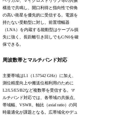
ヘリカル、マイクロストリップ等の共振
構造で共鳴し、開口利得と指向性で仰角
の高い衛星を優先的に受信する。電源を
持たない受動型に対し、前置増幅器
（LNA）を内蔵する能動型はケーブル損
失に強く、長距離引き回しでもC/N0を確
保できる。
周波数帯とマルチバンド対応
主要帯域はL1（1.57542 GHz）に加え、
測位精度向上や搬送位相利用のために
L2/L5/E5/B2など複数帯を受信する。マ
ルチバンド対応では、各帯域の共振点、
帯域幅、VSWR、軸比（axial ratio）の同
時最適化が課題となる。広帯域化やデュ