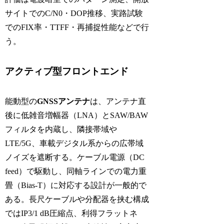
サイトでのC/N0・DOP推移、実路試験
でのFIX率・TTFF・再捕捉性能などで行
う。
アクティブ型フロントエンド
能動型の
GNSSアンテナ
は、アンテナ直
後に低雑音増幅器（LNA）とSAW/BAW
フィルタを内蔵し、隣接帯域や
LTE/5G、車載デジタル系からの広帯域
ノイズを遮断する。ケーブル電源（DC
feed）で駆動し、同軸ラインでの電力重
畳（Bias-T）に対応する設計が一般的で
ある。長尺ケーブルや分配器を挟む構成
ではIP3/1 dB圧縮点、利得フラットネ