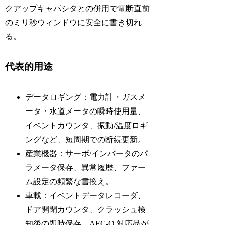
クアップキャパシタとの併用で電断直前
のミリ秒ウィンドウに安全に書き切れ
る。
代表的用途
データロギング：電力計・ガスメ
ータ・水道メータの瞬時使用量、
イベントカウンタ、振動/温度ロギ
ングなど、短周期での断続更新。
産業機器：サーボ/インバータのパ
ラメータ保存、異常履歴、ファー
ム設定の頻繁な書換え。
車載：イベントデータレコーダ、
ドア開閉カウンタ、クラッシュ検
知後の即時保存。AEC-Q 対応品が