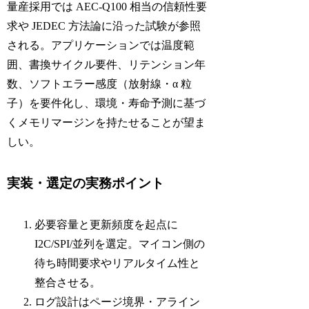
量産採用では AEC-Q100 相当の信頼性要
求や JEDEC 方法論に沿った試験が参照
される。アプリケーションでは温度範
囲、書換サイクル要件、リテンション年
数、ソフトエラー感度（放射線・α 粒
子）を要件化し、環境・寿命予測に基づ
くメモリマージンを持たせることが望ま
しい。
実装・選定の実務ポイント
必要容量と更新頻度を起点に
I2C/SPI/並列を選定。マイコン側の
待ち時間要求やリアルタイム性と
整合させる。
ログ設計はページ境界・アライン