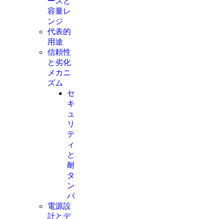
ースと
容量レ
ンジ
代表的
用途
信頼性
と劣化
メカニ
ズム
セ
キ
ュ
リ
テ
ィ
と
耐
タ
ン
パ
電源設
計とデ