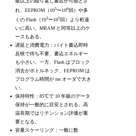
級以上の繰り返し書込が可能とさ
5
6
れ、EEPROM（10
〜10
回）や多
3
5
くの Flash（10
〜10
回）より桁違
いに高い。MRAM と同等以上のケ
ースもある。
遅延と消費電力：バイト書込即時
反映で待ち不要、書込エネルギー
も小さい。一方、Flash はブロック
消去がボトルネック、EEPROM は
プログラム時間が ms オーダで大き
い。
保持特性：85℃で 10 年級のデータ
保持が一般的に目安とされる。高
温長期ではリテンション評価が重
要となる。
容量スケーリング：一般に数