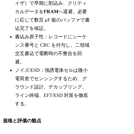
イザ）で早期に割込み、クリティ
カルデータを
FRAM
へ退避。必要
に応じて数百 μF 級のバッファで書
込完了を保証。
書込み原子性：レコードにシーケ
ンス番号と CRC を付与し、二領域
交互書込で電断時の不整合を回
避。
ノイズ/ESD：強誘電体セルは微小
電荷差でセンシングするため、グ
ラウンド設計、デカップリング、
ライン終端、EFT/ESD 対策を徹底
する。
規格と評価の観点