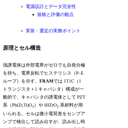
電源設計とデータ完全性
規格と評価の観点
実装・選定の実務ポイント
原理とセル構造
強誘電体は外部電界がゼロでも自発分極
を持ち、電界反転でヒステリシス（P–E
ループ）を示す。
FRAM
では 1T1C（1
トランジスタ＋1 キャパシタ）構成が一
般的で、キャパシタの誘電体として PZT
系（Pb(Zr,Ti)O
）や HfZrO
系材料が用
3
2
いられる。セルは微小電荷差をセンプア
ンプで検出して読み出すが、読み出し時