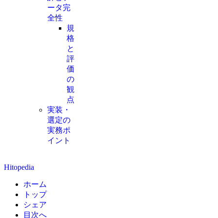
ータ完
全性
規
格
と
評
価
の
観
点
実装・
選定の
実務ポ
イント
Hitopedia
ホーム
トップ
シェア
目次へ