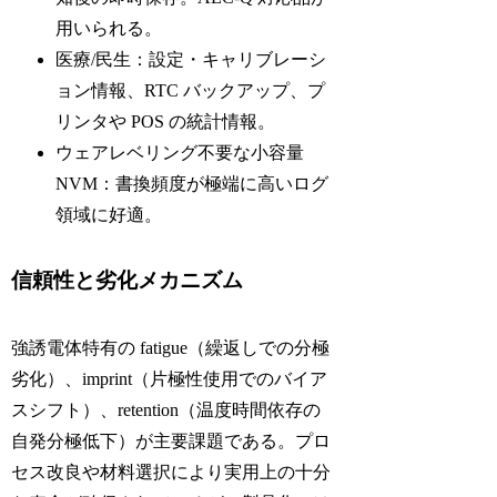
用いられる。
医療/民生：設定・キャリブレーシ
ョン情報、RTC バックアップ、プ
リンタや POS の統計情報。
ウェアレベリング不要な小容量
NVM：書換頻度が極端に高いログ
領域に好適。
信頼性と劣化メカニズム
強誘電体特有の fatigue（繰返しでの分極
劣化）、imprint（片極性使用でのバイア
スシフト）、retention（温度時間依存の
自発分極低下）が主要課題である。プロ
セス改良や材料選択により実用上の十分