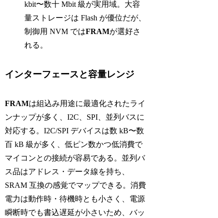
kbit〜数十 Mbit 級が実用域。大容
量ストレージは Flash が優位だが、
制御用 NVM では
FRAM
が選好さ
れる。
インターフェースと容量レンジ
FRAM
は組込み用途に最適化されたライ
ンナップが多く、I2C、SPI、並列バスに
対応する。I2C/SPI デバイスは数 kB〜数
百 kB 級が多く、低ピン数かつ低消費で
マイコンとの接続が容易である。並列バ
ス品はアドレス・データ線を持ち、
SRAM 互換の感覚でマップできる。消費
電力は動作時・待機時とも小さく、電源
瞬断時でも書込遅延が小さいため、バッ