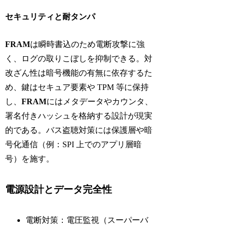
セキュリティと耐タンパ
FRAM
は瞬時書込のため電断攻撃に強
く、ログの取りこぼしを抑制できる。対
改ざん性は暗号機能の有無に依存するた
め、鍵はセキュア要素や TPM 等に保持
し、
FRAM
にはメタデータやカウンタ、
署名付きハッシュを格納する設計が現実
的である。バス盗聴対策には保護層や暗
号化通信（例：SPI 上でのアプリ層暗
号）を施す。
電源設計とデータ完全性
電断対策：電圧監視（スーパーバ