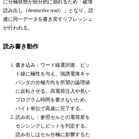
に分極状態が部分的に崩れるため「破壊
読み出し（destructive read）」となり、読
後に同一データを書き戻すリフレッシュ
が行われる。
読み書き動作
書き込み：ワード線選択後、ビッ
ト線に極性を与え、強誘電体キャ
パシタの分極方向を所望の論理値
に反転させる。高電荷注入や長い
プログラム時間を要さないため、
バイト単位で高速に完了する。
読み出し：参照セルとの電荷差を
センシングしビットを判定する。
読み出しはセル分極に影響するた