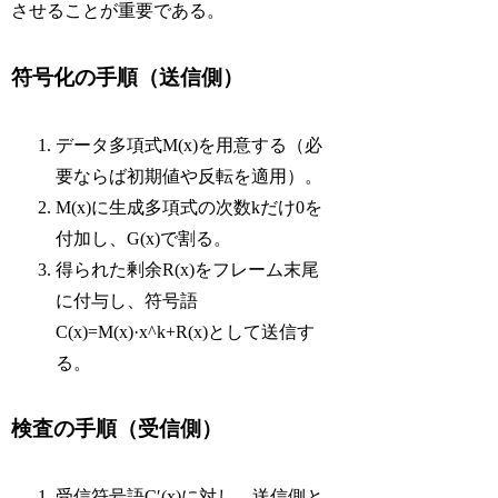
させることが重要である。
符号化の手順（送信側）
データ多項式M(x)を用意する（必
要ならば初期値や反転を適用）。
M(x)に生成多項式の次数kだけ0を
付加し、G(x)で割る。
得られた剰余R(x)をフレーム末尾
に付与し、符号語
C(x)=M(x)·x^k+R(x)として送信す
る。
検査の手順（受信側）
受信符号語C′(x)に対し、送信側と