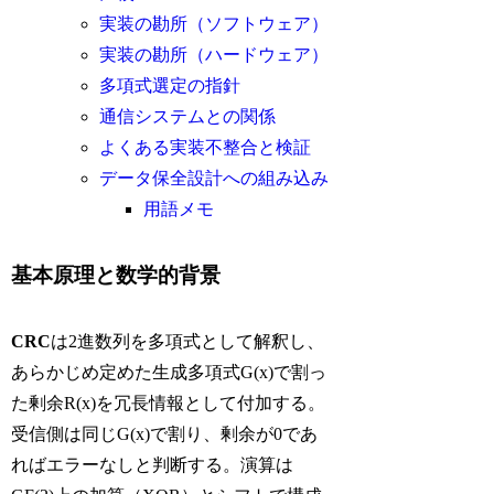
実装の勘所（ソフトウェア）
実装の勘所（ハードウェア）
多項式選定の指針
通信システムとの関係
よくある実装不整合と検証
データ保全設計への組み込み
用語メモ
基本原理と数学的背景
CRC
は2進数列を多項式として解釈し、
あらかじめ定めた生成多項式G(x)で割っ
た剰余R(x)を冗長情報として付加する。
受信側は同じG(x)で割り、剰余が0であ
ればエラーなしと判断する。演算は