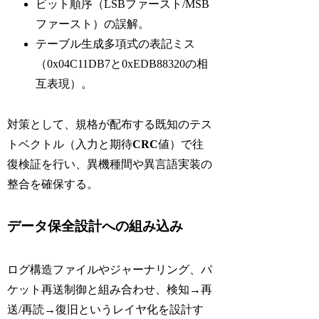
ビット順序（LSBファースト/MSB
ファースト）の誤解。
テーブル生成多項式の表記ミス
（0x04C11DB7と0xEDB88320の相
互表現）。
対策として、規格が配布する既知のテス
トベクトル（入力と期待
CRC
値）で往
復検証を行い、異機種間や異言語実装の
整合を確保する。
データ保全設計への組み込み
ログ構造ファイルやジャーナリング、パ
ケット再送制御と組み合わせ、検知→再
送/再読→復旧というレイヤ化を設計す