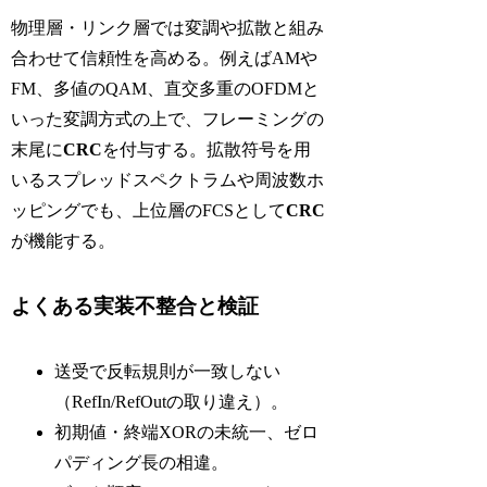
物理層・リンク層では変調や拡散と組み
合わせて信頼性を高める。例えばAMや
FM、多値のQAM、直交多重のOFDMと
いった変調方式の上で、フレーミングの
末尾に
CRC
を付与する。拡散符号を用
いるスプレッドスペクトラムや周波数ホ
ッピングでも、上位層のFCSとして
CRC
が機能する。
よくある実装不整合と検証
送受で反転規則が一致しない
（RefIn/RefOutの取り違え）。
初期値・終端XORの未統一、ゼロ
パディング長の相違。