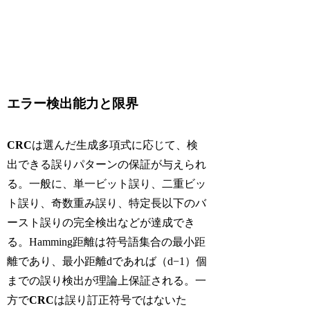
エラー検出能力と限界
CRC
は選んだ生成多項式に応じて、検
出できる誤りパターンの保証が与えられ
る。一般に、単一ビット誤り、二重ビッ
ト誤り、奇数重み誤り、特定長以下のバ
ースト誤りの完全検出などが達成でき
る。Hamming距離は符号語集合の最小距
離であり、最小距離dであれば（d−1）個
までの誤り検出が理論上保証される。一
方で
CRC
は誤り訂正符号ではないた