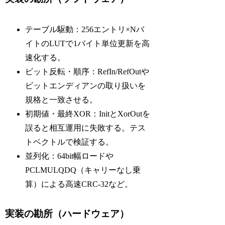
テーブル駆動：256エントリ×Nバ
イトのLUTで1バイト単位更新を高
速化する。
ビット反転・順序：RefIn/RefOutや
ビットエンディアンの取り扱いを
規格と一致させる。
初期値・最終XOR：InitとXorOutを
誤ると相互運用に失敗する。テス
トベクトルで検証する。
並列化：64bit幅ロードや
PCLMULQDQ（キャリーなし乗
算）による高速CRC-32など。
実装の勘所（ハードウェア）