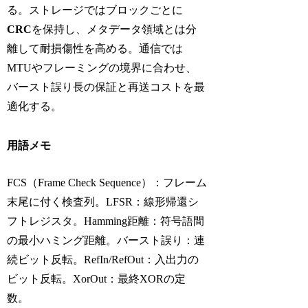
る。ストレージではブロックごとに
CRC
を保持し、メタデータ領域とは分
離して耐損傷性を高める。通信では
MTUやフレーミングの境界に合わせ、
バースト誤り長の保証と再送コストを最
適化する。
用語メモ
FCS（Frame Check Sequence）：フレーム
末尾に付く検査列。LFSR：線形帰還シ
フトレジスタ。Hamming距離：符号語間
の最小ハミング距離。バースト誤り：連
続ビット反転。RefIn/RefOut：入出力の
ビット反転。XorOut：最終XORの定
数。