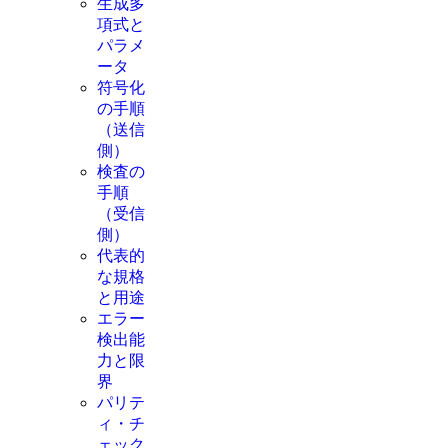
生成多
項式と
パラメ
ータ
符号化
の手順
（送信
側）
検査の
手順
（受信
側）
代表的
な規格
と用途
エラー
検出能
力と限
界
パリテ
ィ・チ
ェック