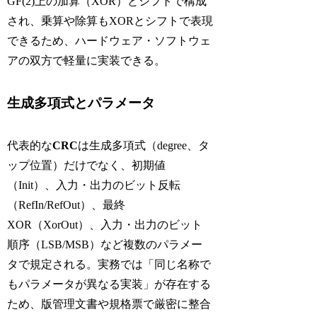
GF(2)上の加算（XOR）とシフトで構成
され、乗算や除算もXORとシフトで表現
できるため、ハードウェア・ソフトウェ
アの双方で軽量に実装できる。
生成多項式とパラメータ
代表的な
CRC
は生成多項式（degree、タ
ップ位置）だけでなく、初期値
（Init）、入力・出力のビット反転
（RefIn/RefOut）、最終
XOR（XorOut）、入力・出力のビット
順序（LSB/MSB）など複数のパラメー
タで規定される。実務では「同じ名称で
もパラメータが異なる実装」が存在する
ため、版管理文書や規格票で厳密に整合