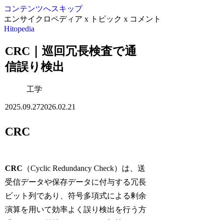
コンテンツへスキップ
エンサイクロペディア x トピック x コメント
Hitopedia
CRC｜巡回冗長検査で通
信誤り検出
工学
2025.09.27
2026.02.21
CRC
CRC
（Cyclic Redundancy Check）は、送
受信データや保存データに付与する冗長
ビット列であり、符号多項式による剰余
演算を用いて効率よく誤り検出を行う方