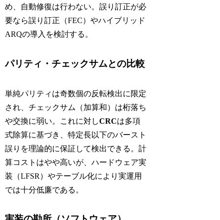
め、自動修復は行わない。誤り訂正が必
要なら誤り訂正（FEC）やハイブリッド
ARQの導入を検討する。
パリティ・チェックサムとの比較
単純パリティは奇数個の反転検出に限定
され、チェックサム（加算和）は桁落ち
や交換に弱い。これに対し
CRC
は多項
式除算に基づき、特定長以下のバースト
誤りを理論的に保証して検出できる。計
算コストはやや高いが、ハードウェア実
装（LFSR）やテーブル化により実運用
では十分低廉である。
実装の勘所（ソフトウェア）