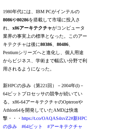
1980年代には、IBM PCがインテルの
8086
や
80286
を搭載して市場に投入さ
れ、
x86アーキテクチャ
がコンピュータ
業界の事実上の標準となった。このアー
キテクチャは後に
80386
、
80486
、
Pentiumシリーズへと進化し、個人用途
からビジネス、学術まで幅広い分野で利
用されるようになった。
新HPCの歩み（第221回）－2004年(l)－
64ビットプロセッサの競争が続いてい
る。x86-64アーキテクチャのOpteronや
Athlon64を開発していたAMDは快進
撃・・・
https://t.co/OAQAS4xvZ2
#新HPC
の歩み
#64ビット
#アーキテクチャ