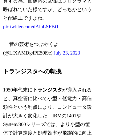
算する為。画像内の女性はプログラマと
呼ばれていた様ですが、どっちかという
と配線工ですよね。
pic.twitter.com/dAlpLSFBiT
— 昔の芸術をつぶやくよ
(@LfXAMDg4PE50i9e)
July 23, 2023
トランジスタへの転換
1950年代末に
トランジスタ
が導入される
と、真空管に比べて小型・低電力・高信
頼性という利点により、コンピュータ設
計が大きく変化した。IBMの1401や
System/360シリーズでは、より小型の筐
体で計算速度と処理効率が飛躍的に向上