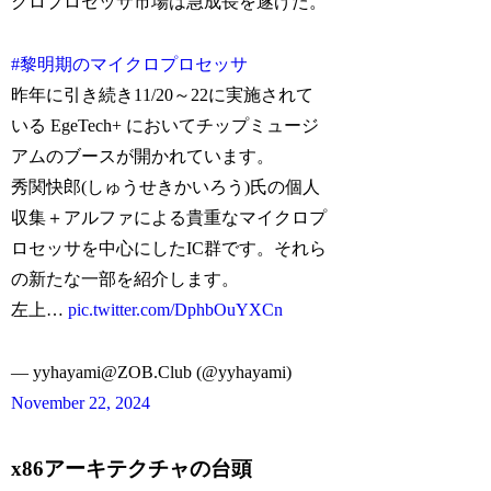
クロプロセッサ市場は急成長を遂げた。
#黎明期のマイクロプロセッサ
昨年に引き続き11/20～22に実施されて
いる EgeTech+ においてチップミュージ
アムのブースが開かれています。
秀関快郎(しゅうせきかいろう)氏の個人
収集＋アルファによる貴重なマイクロプ
ロセッサを中心にしたIC群です。それら
の新たな一部を紹介します。
左上…
pic.twitter.com/DphbOuYXCn
— yyhayami@ZOB.Club (@yyhayami)
November 22, 2024
x86アーキテクチャの台頭