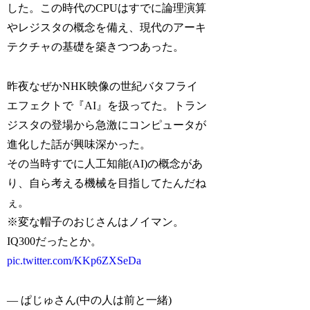
した。この時代のCPUはすでに論理演算
やレジスタの概念を備え、現代のアーキ
テクチャの基礎を築きつつあった。
昨夜なぜかNHK映像の世紀バタフライ
エフェクトで『AI』を扱ってた。トラン
ジスタの登場から急激にコンピュータが
進化した話が興味深かった。
その当時すでに人工知能(AI)の概念があ
り、自ら考える機械を目指してたんだね
ぇ。
※変な帽子のおじさんはノイマン。
IQ300だったとか。
pic.twitter.com/KKp6ZXSeDa
— ぱじゅさん(中の人は前と一緒)