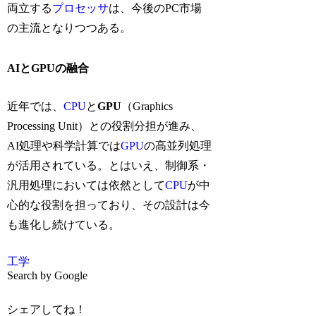
両立する
プロセッサ
は、今後のPC市場
の主流となりつつある。
AIとGPUの融合
近年では、
CPU
と
GPU
（Graphics
Processing Unit）との役割分担が進み、
AI処理や科学計算では
GPU
の高並列処理
が活用されている。とはいえ、制御系・
汎用処理においては依然として
CPU
が中
心的な役割を担っており、その設計は今
も進化し続けている。
工学
Search by Google
シェアしてね！