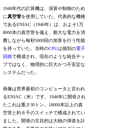
1940年代の計算機は、演算や制御のため
に
真空管
を使用していた。代表的な機種
であるENIAC（1946年）は、およそ1万
8000本の真空管を備え、膨大な電力を消
費しながら毎秒5000回の加算を行う性能
を持っていた。当時の
CPU
は個別の
電子
回路
で構成され、現在のような統合チッ
プではなく、物理的に巨大かつ不安定な
システムだった。
画像は世界最初のコンピュータと言われ
るENIAC（米）です。1946年に開発され
たこれは重さ30トン。18000本以上の真
空管と約６千のスイッチで構成されてい
ました。開発の主目的は大砲の弾道を計