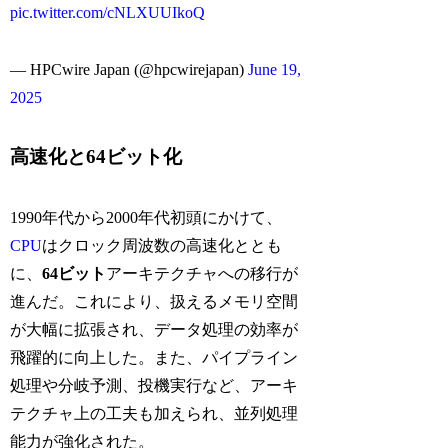
pic.twitter.com/cNLXUUIkoQ
— HPCwire Japan (@hpcwirejapan)
June 19,
2025
高速化と64ビット化
1990年代から2000年代初頭にかけて、
CPU
はクロック周波数の高速化ととも
に、
64ビット
アーキテクチャへの移行が
進んだ。これにより、扱えるメモリ空間
が大幅に拡張され、データ処理の効率が
飛躍的に向上した。また、パイプライン
処理や分岐予測、投機実行など、アーキ
テクチャ上の工夫も加えられ、並列処理
能力が強化された。