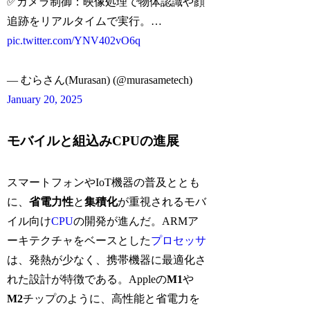
✅カメラ制御：映像処理で物体認識や顔
追跡をリアルタイムで実行。…
pic.twitter.com/YNV402vO6q
— むらさん(Murasan) (@murasametech)
January 20, 2025
モバイルと組込みCPUの進展
スマートフォンやIoT機器の普及ととも
に、
省電力性
と
集積化
が重視されるモバ
イル向け
CPU
の開発が進んだ。ARMア
ーキテクチャをベースとした
プロセッサ
は、発熱が少なく、携帯機器に最適化さ
れた設計が特徴である。Appleの
M1
や
M2
チップのように、高性能と省電力を