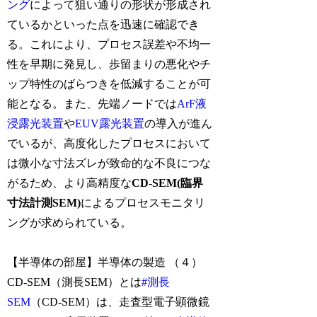
ング
によって狙い通りの形状が形成され
ているかといった点を迅速に確認でき
る。これにより、プロセス誤差や不均一
性を早期に発見し、歩留まりの悪化やチ
ップ特性のばらつきを低減することが可
能となる。また、先端ノードでは
ArF液
浸露光装置
や
EUV露光装置
の導入が進ん
でいるが、高度化したプロセスにおいて
は微小な寸法ズレが致命的な不良につな
がるため、より高精度な
CD-SEM(臨界
寸法計測SEM)
によるプロセスモニタリ
ングが求められている。
【半導体の部屋】半導体の製造 （４）
CD-SEM（測長SEM）とは
#測長
SEM
（CD-SEM）は、走査型電子顕微鏡