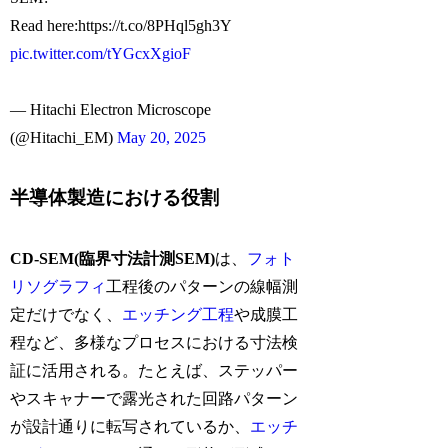
Read here:https://t.co/8PHql5gh3Y
pic.twitter.com/tYGcxXgioF
— Hitachi Electron Microscope
(@Hitachi_EM)
May 20, 2025
半導体製造における役割
CD-SEM(臨界寸法計測SEM)
は、
フォト
リソグラフィ
工程後のパターンの線幅測
定だけでなく、
エッチング工程
や成膜工
程など、多様なプロセスにおける寸法検
証に活用される。たとえば、ステッパー
やスキャナーで露光された回路パターン
が設計通りに転写されているか、
エッチ