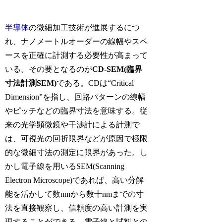
半導体
の微細加工技術が進展するにつ
れ、ナノメートルオーダーの線幅やスペ
ースを正確に計測する必要性が高まって
いる。その要となるのが
CD-SEM(臨界
寸法計測SEM)
である。CDは“Critical
Dimension”を指し、回路パターンの線幅
やピッチなどの臨界寸法を意味する。従
来の光学顕微鏡や干渉計による計測で
は、可視光の回折限界などが原因で極限
的な微細寸法の測定に限界があった。し
かし電子線を用いるSEM(Scanning
Electron Microscope)であれば、高い分解
能を活かして数nmから数十nmまでの寸
法を直接観察し、信頼度の高い計測を実
現することができる。電子線と試料との