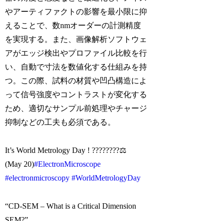
やアーティファクトの影響を最小限に抑
えることで、数nmオーダーの計測精度
を実現する。また、画像解析ソフトウェ
アがエッジ検出やプロファイル比較を行
い、自動で寸法を数値化する仕組みを持
つ。この際、試料の材質や凹凸構造によ
って信号強度やコントラストが変化する
ため、適切なサンプル前処理やチャージ
抑制などの工夫も必須である。
It’s World Metrology Day ! ????????⚖
(May 20)
#ElectronMicroscope
#electronmicroscopy
#WorldMetrologyDay
“CD-SEM – What is a Critical Dimension
SEM?”