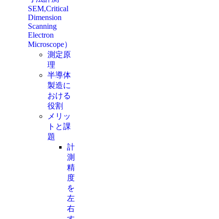
SEM,Critical
Dimension
Scanning
Electron
Microscope）
測定原
理
半導体
製造に
おける
役割
メリッ
トと課
題
計
測
精
度
を
左
右
す