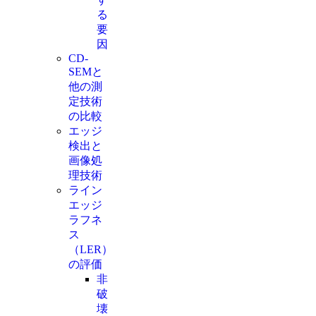
る
要
因
CD-
SEMと
他の測
定技術
の比較
エッジ
検出と
画像処
理技術
ライン
エッジ
ラフネ
ス
（LER）
の評価
非
破
壊