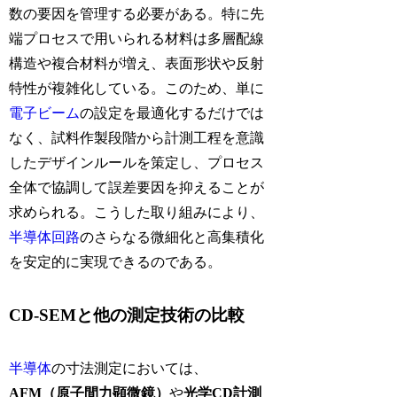
数の要因を管理する必要がある。特に先
端プロセスで用いられる材料は多層配線
構造や複合材料が増え、表面形状や反射
特性が複雑化している。このため、単に
電子ビーム
の設定を最適化するだけでは
なく、試料作製段階から計測工程を意識
したデザインルールを策定し、プロセス
全体で協調して誤差要因を抑えることが
求められる。こうした取り組みにより、
半導体回路
のさらなる微細化と高集積化
を安定的に実現できるのである。
CD-SEMと他の測定技術の比較
半導体
の寸法測定においては、
AFM（原子間力顕微鏡）
や
光学CD計測