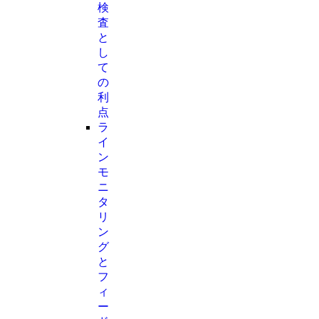
検
査
と
し
て
の
利
点
ラ
イ
ン
モ
ニ
タ
リ
ン
グ
と
フ
ィ
ー