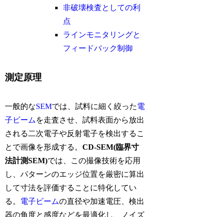
非破壊検査としての利
点
ラインモニタリングと
フィードバック制御
測定原理
一般的な
SEM
では、試料に細く絞った
電
子ビーム
を走査させ、試料表面から放出
される二次電子や反射電子を検出するこ
とで画像を形成する。
CD-SEM(臨界寸
法計測SEM)
では、この撮像技術を応用
し、パターンのエッジ位置を厳密に算出
して寸法を評価することに特化してい
る。
電子ビーム
の直径や加速電圧、検出
器の角度と感度などを最適化し、ノイズ