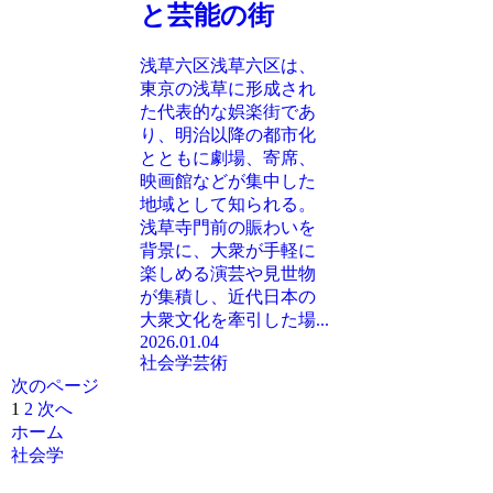
と芸能の街
浅草六区浅草六区は、
東京の浅草に形成され
た代表的な娯楽街であ
り、明治以降の都市化
とともに劇場、寄席、
映画館などが集中した
地域として知られる。
浅草寺門前の賑わいを
背景に、大衆が手軽に
楽しめる演芸や見世物
が集積し、近代日本の
大衆文化を牽引した場...
2026.01.04
社会学
芸術
次のページ
1
2
次へ
ホーム
社会学