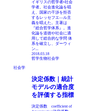
イギリスの哲学者•社会
学者。社会進化論を唱
え、国家の干渉を拒否
するレッセフエ—ル主
義を唱えた。主著は
『総合哲学体系』。進
化論を道徳や社会に適
用して総合的な学問 体
系を確立し、ダーウィ
ン...
2018.03.18
哲学
生物
社会学
社会学
決定係数｜統計
モデルの適合度
を評価する指標
決定係数 coefficient of