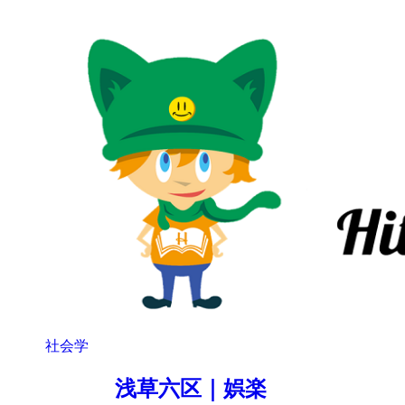
社会学
浅草六区｜娯楽