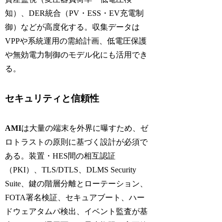
知）、DER統合（PV・ESS・EV充電制
御）などが高度化する。収集データは
VPPや系統運用の需給計画、低電圧保護
や無効電力制御のモデル化にも活用でき
る。
セキュリティと信頼性
AMI
は大量の端末を外界に曝すため、ゼ
ロトラストの原則に基づく設計が必須で
ある。装置・HES間の相互認証
（PKI）、TLS/DTLS、DLMS Security
Suite、鍵の階層分離とローテーション、
FOTA署名検証、セキュアブート、ハー
ドウェアタムパ検出、イベント監査が基