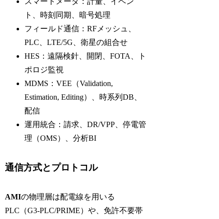
スマートメータ：計量、イベン
ト、時刻同期、暗号処理
フィールド通信：RFメッシュ、
PLC、LTE/5G、衛星の組合せ
HES：遠隔検針、開閉、FOTA、ト
ポロジ監視
MDMS：VEE（Validation,
Estimation, Editing）、時系列DB、
配信
運用統合：請求、DR/VPP、停電管
理（OMS）、分析BI
通信方式とプロトコル
AMI
の物理層は配電線を用いる
PLC（G3-PLC/PRIME）や、免許不要帯