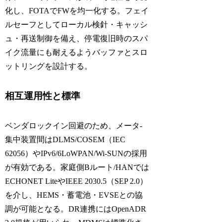
化し、FOTAでFWを均一化する。フェイ
ルセーフとしてローカル検針・キャッシ
ュ・再送制御を備え、停電復旧時のスパ
イク流量にも耐えるようバッファとスロ
ットリングを設計する。
相互運用性と標準
ベンダロックイン回避のため、メータ-
集中装置間はDLMS/COSEM（IEC
62056）やIPv6/6LoWPAN/Wi-SUNの採用
が有効である。家庭側Bルート/HANでは
ECHONET LiteやIEEE 2030.5（SEP 2.0）
を介し、HEMS・蓄電池・EVSEとの協
調が可能となる。DR連携にはOpenADR