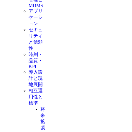
MDMS
アプリ
ケーシ
ョン
セキュ
リティ
と信頼
性
時刻・
品質・
KPI
導入設
計と現
地展開
相互運
用性と
標準
将
来
拡
張