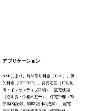
アプリケーション
AMI
により、時間帯別料金（TOU）、動
的料金（CPP/RTP）、需要応答（戸別制
御・インセンティブ評価）、盗電検知
（逆潮流・位相不整合）、停電管理（瞬
停/瞬断記録、瞬時復旧の把握）、配電
資産監視（変圧器負荷率・低電圧検