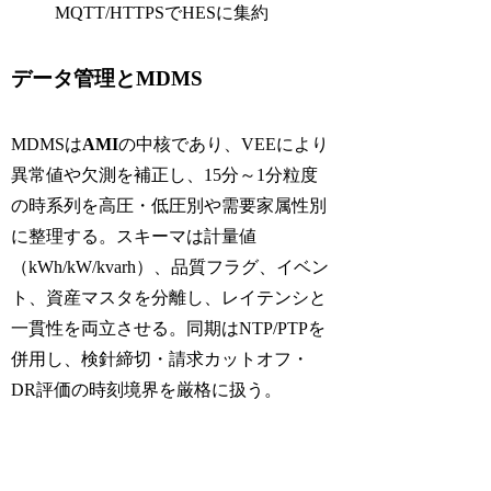
MQTT/HTTPSでHESに集約
データ管理とMDMS
MDMSは
AMI
の中核であり、VEEにより
異常値や欠測を補正し、15分～1分粒度
の時系列を高圧・低圧別や需要家属性別
に整理する。スキーマは計量値
（kWh/kW/kvarh）、品質フラグ、イベン
ト、資産マスタを分離し、レイテンシと
一貫性を両立させる。同期はNTP/PTPを
併用し、検針締切・請求カットオフ・
DR評価の時刻境界を厳格に扱う。