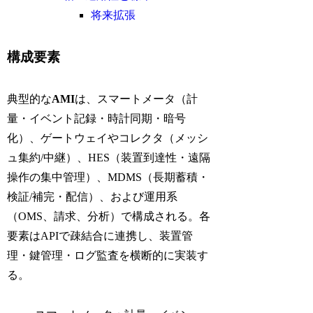
将来拡張
構成要素
典型的な
AMI
は、スマートメータ（計
量・イベント記録・時計同期・暗号
化）、ゲートウェイやコレクタ（メッシ
ュ集約/中継）、HES（装置到達性・遠隔
操作の集中管理）、MDMS（長期蓄積・
検証/補完・配信）、および運用系
（OMS、請求、分析）で構成される。各
要素はAPIで疎結合に連携し、装置管
理・鍵管理・ログ監査を横断的に実装す
る。