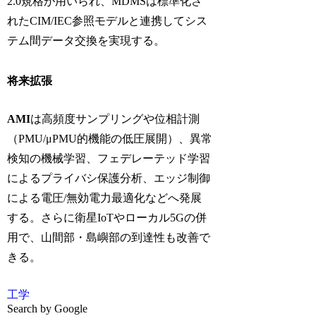
2.0規格が用いられ、MDMSは標準化さ
れたCIM/IEC参照モデルと連携してシス
テム間データ交換を実現する。
将来拡張
AMI
は高頻度サンプリングや位相計測
（PMU/μPMU的機能の低圧展開）、異常
検知の機械学習、フェデレーテッド学習
によるプライバシ保護分析、エッジ制御
による電圧/無効電力最適化などへ発展
する。さらに衛星IoTやローカル5Gの併
用で、山間部・島嶼部の到達性も改善で
きる。
工学
Search by Google