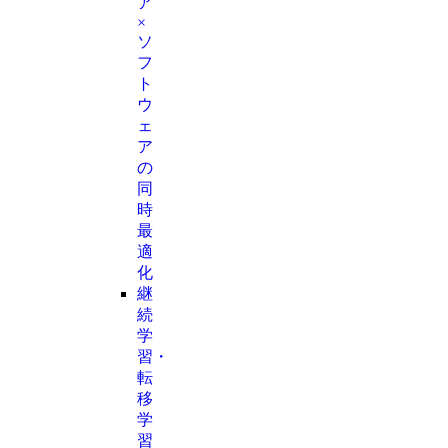
ア
×
ソ
フ
ト
ウ
ェ
ア
の
同
時
最
適
化
継
続
学
習・
転
移
学
習