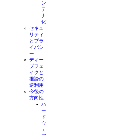
ン
テ
ナ
化
セキュ
リティ
とプラ
イバシ
ー
ディー
プフェ
イクと
推論の
逆利用
今後の
方向性
ハ
ー
ド
ウ
ェ