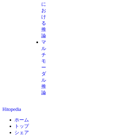
に
お
け
る
推
論
マ
ル
チ
モ
ー
ダ
ル
推
論
Hitopedia
ホーム
トップ
シェア