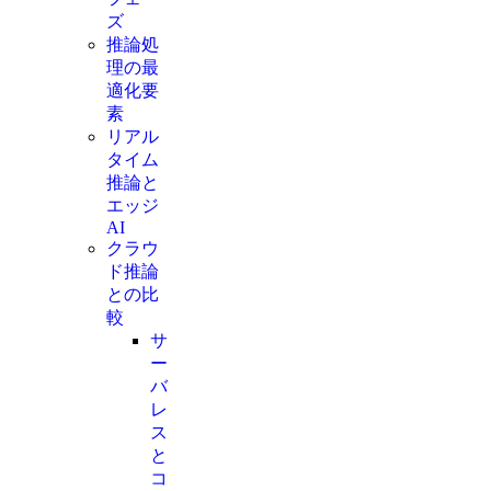
ズ
推論処
理の最
適化要
素
リアル
タイム
推論と
エッジ
AI
クラウ
ド推論
との比
較
サ
ー
バ
レ
ス
と
コ