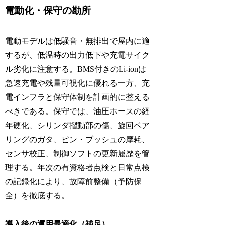
電動化・保守の勘所
電動モデルは低騒音・無排出で屋内に適
するが、低温時の出力低下や充電サイク
ル劣化に注意する。BMS付きのLi-ionは
急速充電や残量可視化に優れる一方、充
電インフラと保守体制を計画的に整える
べきである。保守では、油圧ホースの経
年硬化、シリンダ摺動部の傷、旋回ベア
リングのガタ、ピン・ブッシュの摩耗、
センサ校正、制御ソフトの更新履歴を管
理する。年次の有資格者点検と日常点検
の記録化により、故障前整備（予防保
全）を徹底する。
導入後の運用最適化（補足）