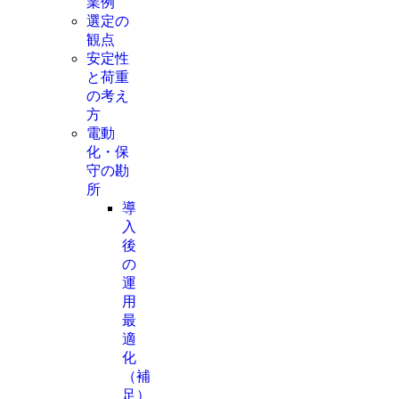
業例
選定の
観点
安定性
と荷重
の考え
方
電動
化・保
守の勘
所
導
入
後
の
運
用
最
適
化
（補
足）