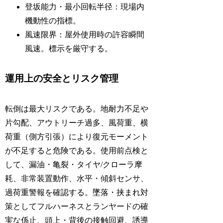
登坂能力・最小回転半径：現場内
機動性の指標。
風速限界：屋外使用時の許容瞬間
風速。標示を厳守する。
運用上の安全とリスク管理
転倒は最大リスクである。地耐力不足や
片勾配、アウトリーチ過多、風荷重、横
荷重（側方引張）により復元モーメント
が不足すると危険である。使用前点検と
して、漏油・亀裂・タイヤ/クローラ摩
耗、非常装置動作、水平・傾斜センサ、
過荷重警報を確認する。墜落・挟まれ対
策としてフルハーネスとランヤードの確
実な係止、頭上・背後の接触回避、誘導