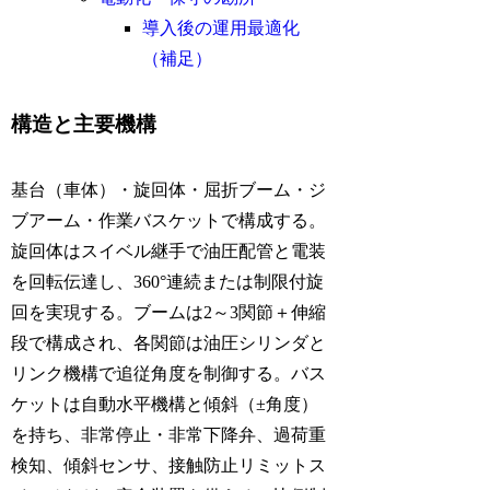
導入後の運用最適化
（補足）
構造と主要機構
基台（車体）・旋回体・屈折ブーム・ジ
ブアーム・作業バスケットで構成する。
旋回体はスイベル継手で油圧配管と電装
を回転伝達し、360°連続または制限付旋
回を実現する。ブームは2～3関節＋伸縮
段で構成され、各関節は油圧シリンダと
リンク機構で追従角度を制御する。バス
ケットは自動水平機構と傾斜（±角度）
を持ち、非常停止・非常下降弁、過荷重
検知、傾斜センサ、接触防止リミットス