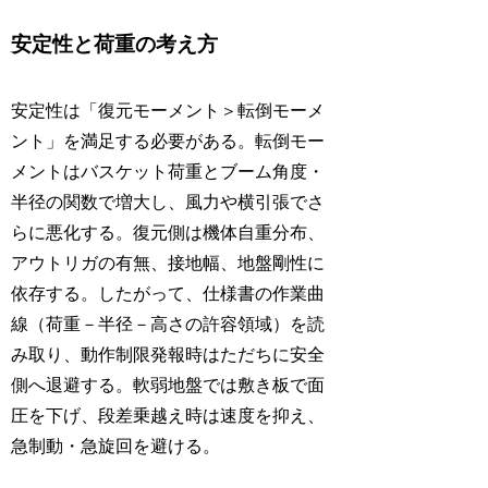
安定性と荷重の考え方
安定性は「復元モーメント＞転倒モーメ
ント」を満足する必要がある。転倒モー
メントはバスケット荷重とブーム角度・
半径の関数で増大し、風力や横引張でさ
らに悪化する。復元側は機体自重分布、
アウトリガの有無、接地幅、地盤剛性に
依存する。したがって、仕様書の作業曲
線（荷重－半径－高さの許容領域）を読
み取り、動作制限発報時はただちに安全
側へ退避する。軟弱地盤では敷き板で面
圧を下げ、段差乗越え時は速度を抑え、
急制動・急旋回を避ける。