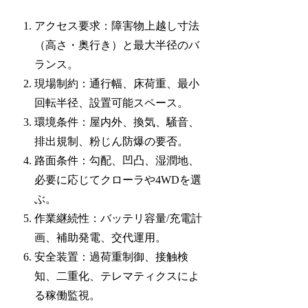
アクセス要求：障害物上越し寸法
（高さ・奥行き）と最大半径のバ
ランス。
現場制約：通行幅、床荷重、最小
回転半径、設置可能スペース。
環境条件：屋内外、換気、騒音、
排出規制、粉じん防爆の要否。
路面条件：勾配、凹凸、湿潤地、
必要に応じてクローラや4WDを選
ぶ。
作業継続性：バッテリ容量/充電計
画、補助発電、交代運用。
安全装置：過荷重制御、接触検
知、二重化、テレマティクスによ
る稼働監視。