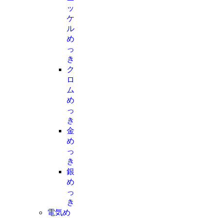
ッ
ケ
ル
め
っ
き
ク
ロ
ム
め
っ
き
金
め
っ
き
銀
め
っ
き
電気め